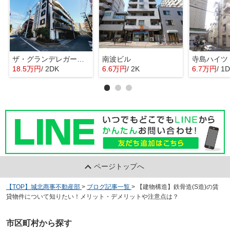
ザ・グランデレガーロ東日暮里
南波ビル
寺島ハイツ
18.5万円
/ 2DK
6.6万円
/ 2K
6.7万円
/ 1
ページトップへ
【TOP】城北商事不動産部
>
ブログ記事一覧
>
【建物構造】鉄骨造(S造)の賃
貸物件について知りたい！メリット・デメリットや注意点は？
市区町村から探す