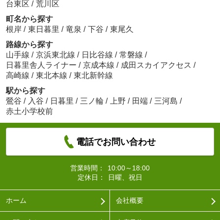
台東区
/
荒川区
町名から探す
根岸
/
東日暮里
/
竜泉
/
下谷
/
東尾久
路線から探す
山手線
/
京浜東北線
/
日比谷線
/
常磐線
/
日暮里舎人ライナー
/
京成本線
/
成田スカイアクセス
/
高崎線
/
東北本線
/
東北新幹線
駅から探す
鶯谷
/
入谷
/
日暮里
/
三ノ輪
/
上野
/
田端
/
三河島
/
赤土小学校前
電話でお問い合わせ
営業時間：
10:00～18:00
定休日：
日曜、祝日
ホーム
会社概要