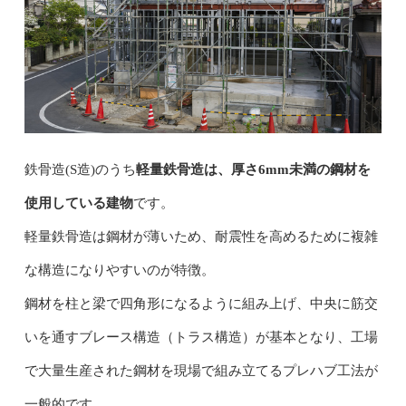
鉄骨造(S造)のうち
軽量鉄骨造は、厚さ6mm未満の鋼材を
使用している建物
です。
軽量鉄骨造は鋼材が薄いため、耐震性を高めるために複雑
な構造になりやすいのが特徴。
鋼材を柱と梁で四角形になるように組み上げ、中央に筋交
いを通すブレース構造（トラス構造）が基本となり、工場
で大量生産された鋼材を現場で組み立てるプレハブ工法が
一般的です。