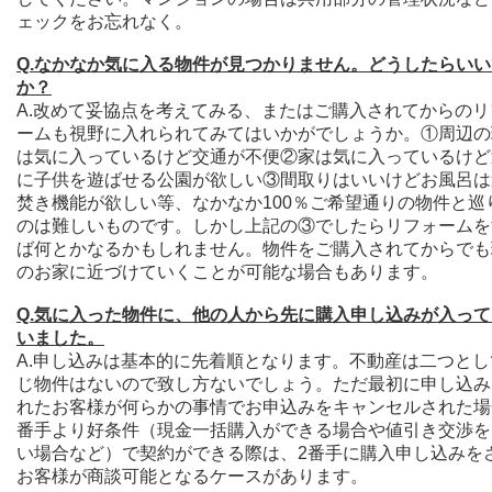
ェックをお忘れなく。
Q.なかなか気に入る物件が見つかりません。どうしたらい
か？
A.
改めて妥協点を考えてみる、またはご購入されてからのリ
ームも視野に入れられてみてはいかがでしょうか。①周辺の
は気に入っているけど交通が不便②家は気に入っているけど
に子供を遊ばせる公園が欲しい③間取りはいいけどお風呂は
焚き機能が欲しい等、なかなか100％ご希望通りの物件と巡
のは難しいものです。しかし上記の③でしたらリフォームを
ば何とかなるかもしれません。物件をご購入されてからでも
のお家に近づけていくことが可能な場合もあります。
Q.気に入った物件に、他の人から先に購入申し込みが入っ
いました。
A.申し込みは基本的に先着順となります。不動産は二つとし
じ物件はないので致し方ないでしょう。
ただ最初に申し込み
れたお客様が何らかの事情でお申込みをキャンセルされた場
番手より好条件（現金一括購入ができる場合や値引き交渉を
い場合など）で契約ができる際は、2番手に購入申し込みを
お客様が商談可能となるケースがあります。