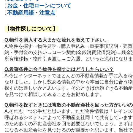
↓
お金・住宅ローンについて
↓
不動産用語・注意点
【物件探しについて】
Q.物件を購入する大まかな流れを教えて下さい。
A.物件を探す→物件見学→購入申込み→重要事項説明・売買
約・手付金の支払い→ローン契約(金銭消費貸借契約)→残金
所有権移転・物件引き渡し→ご入居、といった流れになりま
Q.希望条件に合う物件を探すにはどうしたらいい？
A.今はインターネットでほとんどの不動産情報が手に入る時
なりました。しかし数ある情報の中から本当に自分に合う物
探すのは難しいかと思います。そのときは信頼できる不動産
を見つけて相談してみることをお勧めします。
Q.物件を探すときには複数の不動産会社を回った方がいいの
A.それも一つの手だと思います。ただ物件情報は「レインズ
呼ばれるシステムによって不動産会社同士で共有しています
のため多くの不動産会社を回る必要はないでしょう。まずは
になる不動産会社を見つけるのが重要かと思います。当社で