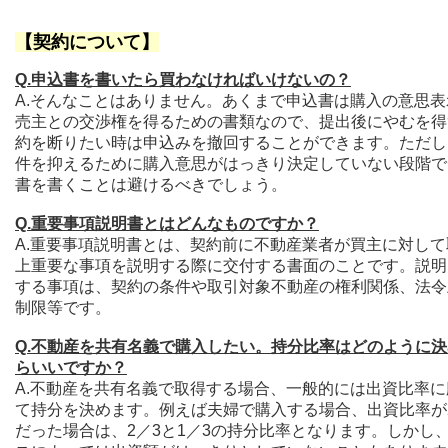
【契約について】
Q.申込書を書いたら買わなければいけないの？
A.そんなことはありません。あくまで申込書は購入の意思表
売主との交渉権を得るための書類なので、提出後にやむを得
約を断りたい時は申込みを撤回することができます。ただし
件を抑えるために購入意思がはっきり決定していない段階で
書を書くことは避けるべきでしょう。
Q.重要事項説明書とはどんなものですか？
A.重要事項説明書とは、契約前に
不動産業者が買主に対して
上重要な事項を説明する
際に交付する書面のことです。
説明
する事項は、契約の条件や
取引対象不動産の権利関係、法令
制限等です。
Q.不動産を共有名義で購入したい。持分比率はどのように
らいいですか？
A.不動産を共有名義で取得する場合、一般的には出資比率に
て持分を決めます。例えば夫婦で購入する場合、出資比率が
だった場合は、2／3と1／3の持分比率となります。しかし