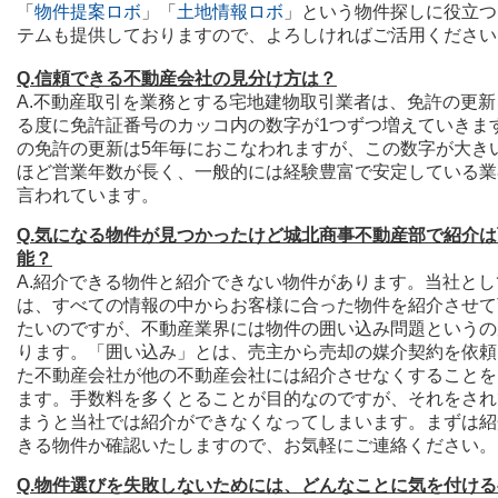
「
物件提案ロボ
」「
土地情報ロボ
」という物件探しに役立つ
テムも提供しておりますので、よろしければご活用ください
Q.信頼できる不動産会社の見分け方は？
A.不動産取引を業務とする宅地建物取引業者は、免許の更新
る度に免許証番号のカッコ内の数字が1つずつ増えていきま
の免許の更新は5年毎におこなわれますが、この数字が大き
ほど営業年数が長く、一般的には経験豊富で安定している業
言われています。
Q.気になる物件が見つかったけど城北商事不動産部で紹介は
能？
A.紹介できる物件と紹介できない物件があります。当社とし
は、すべての情報の中からお客様に合った物件を紹介させて
たいのですが、不動産業界には物件の囲い込み問題というの
ります。
「囲い込み」とは、売主から売却の媒介契約を依頼
た不動産会社が他の不動産会社には紹介させなくすることを
ます。手数料を多くとることが目的なのですが、それをされ
まうと当社では紹介ができなくなってしまいます。まずは紹
きる物件か確認いたしますので、お気軽にご連絡ください。
Q.物件選びを失敗しないためには、どんなことに気を付ける