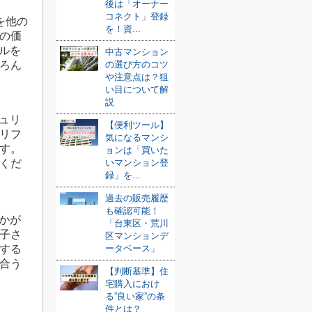
後は「オーナー
コネクト」登録
を他の
を！資...
の価
ルを
中古マンション
の選び方のコツ
ろん
や注意点は？狙
い目について解
説
ュリ
【便利ツール】
リフ
気になるマンシ
す。
ョンは「買いた
いマンション登
くだ
録」を...
過去の販売履歴
も確認可能！
かが
「台東区・荒川
子さ
区マンションデ
ータベース」
する
合う
【判断基準】住
宅購入におけ
る”良い家”の条
件とは？