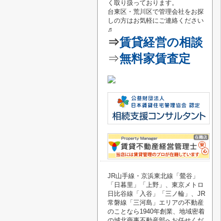
く取り扱っております。
台東区・荒川区で管理会社をお探
しの方はお気軽にご連絡
ください
♬
⇒
賃貸経営の相談
⇒
無料家賃査定
JR山手線・京浜東北線「鶯谷
」
「
日暮里
」「
上野
」、東京メトロ
日比谷線「
入谷
」「
三ノ輪
」、JR
常磐線「
三河島
」エリアの不動産
のことなら1940年創業、地域密着
の城北商事不動産部へお任せくだ