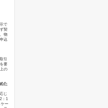
示で
ず契
、物
申込
取引
を要
上の
決めた
応じ
2：1
、ケー