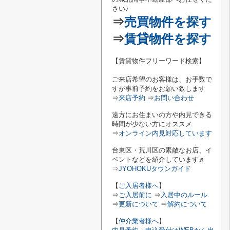
さい♪
⇒
売買物件を探す
⇒
賃貸物件を探す
【賃貸物件フリーワード検索】
ご来店希望のお客様は、お手数で
すが事前予約をお願い致します
⇒
来店予約
⇒
お問い合わせ
遠方にお住まいの方や内見できる
時間が少ない方にオススメ
⇒
オンライン内見対応しています
台東区・荒川区の素敵なお店、イ
ベントなどを紹介しています♬
⇒
JYOHOKUタウンガイド
【
ご入居者様へ
】
⇒
ご入居前に
⇒
入居中のルール
⇒
更新について
⇒
解約について
【
仲介業者様へ
】