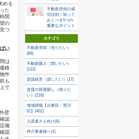
決める
不動産売却の成
った
功法則！知って
時間
おくべき5つの
望の
重要なポイント
見つ
カテゴリ
不動産売却（売りたい）
けばい
(68)
時間は
不動産購入（買いたい）
価格
(122)
物件
賃貸経営（貸したい）(17)
前も
上で
賃貸の部屋探し（借りた
い）(218)
地域情報【台東区・荒川
区】(402)
外壁
確認
入居者さん向け(6)
設備
仲介業者様へ(1)
確認
もチ