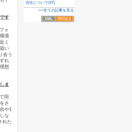
当社について(47)
>>全ての記事を見る
いです
XML
RSS2.0
フォ
環境
近く
追い
り会う
すれ
理想
てしま
て同
をさ
合や1
しな
された