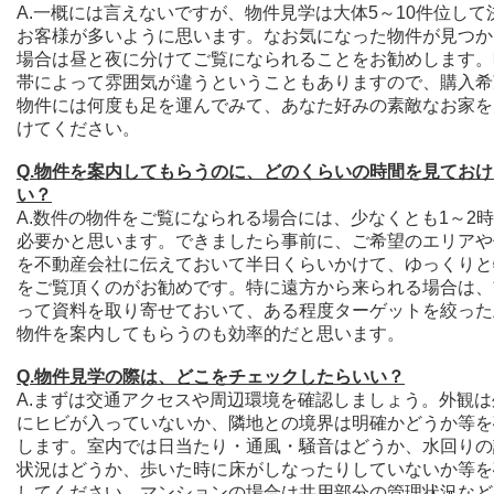
A.一概には言えないですが、物件見学は大体5～10件位して
お客様が多いように思います。なお気になった物件が見つか
場合は昼と夜に分けてご覧になられることをお勧めします。
帯によって雰囲気が違うということもありますので、購入希
物件には何度も
足を運んでみて、あなた好みの素敵なお家を
けてください。
Q.物件を案内してもらうのに、どのくらいの時間を見てお
い？
A.数件の物件をご覧になられる場合には、少なくとも1～2
必要かと思います。できましたら事前に、ご希望のエリアや
を不動産会社に伝えておいて半日くらいかけて、ゆっくりと
をご覧頂くのがお勧めです。特に遠方から来られる場合は、
って資料を取り寄せておいて、ある程度ターゲットを絞った
物件を案内してもらうのも効率的だと思います。
Q.物件見学の際は、どこをチェックしたらいい？
A.まずは交通アクセスや周辺環境を確認しましょう。外観は
にヒビが入っていないか、隣地との境界は明確かどうか等を
します。室内では日当たり・通風・騒音はどうか、水回りの
状況はどうか、歩いた時に床がしなったりしていないか等を
してください。マンションの場合は共用部分の管理状況など