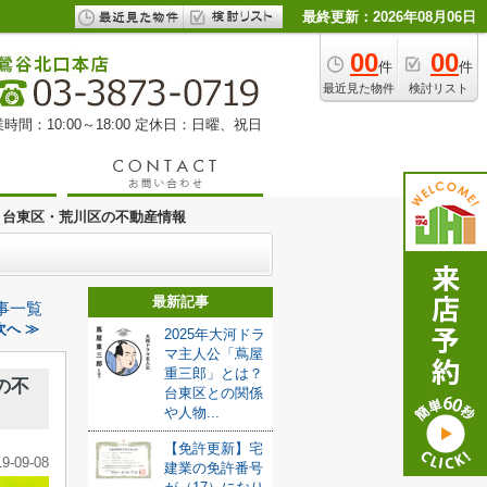
最終更新：2026年08月06日
00
00
件
件
最近見た物件
検討リスト
時間：10:00～18:00 定休日：日曜、祝日
｜台東区・荒川区の不動産情報
最新記事
事一覧
へ ≫
2025年大河ドラ
マ主人公「蔦屋
重三郎」とは？
の不
台東区との関係
や人物...
【免許更新】宅
19-09-08
建業の免許番号