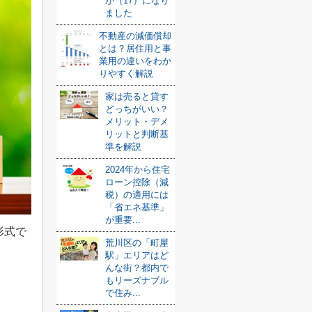
が（17）になり
ました
不動産の減価償却
とは？居住用と事
業用の違いをわか
りやすく解説
家は売ると貸す
どっちがいい？
メリット・デメ
リットと判断基
準を解説
2024年から住宅
ローン控除（減
税）の適用には
「省エネ基準」
が重要...
形式で
荒川区の「町屋
駅」エリアはど
んな街？都内で
もリーズナブル
で住み...