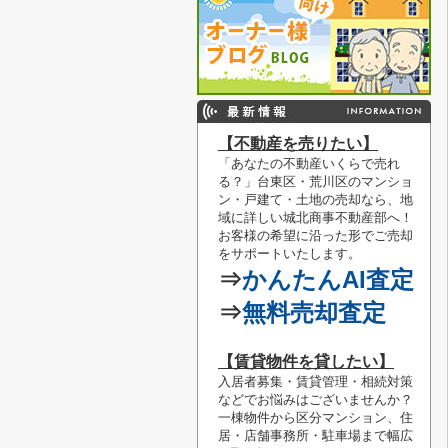
【不動産を売りたい】
「あなたの不動産いくらで売れ
る？」
台東区・荒川区のマンショ
ン・戸建て・土地の売却なら、地
域に詳しい城北商事不動産部へ！
お客様の希望に沿った形でご売却
をサポートいたします。
⇒
かんたんAI査定
⇒
無料売却査定
【賃貸物件を貸したい】
入居者募集・賃貸管理・相続対策
などでお悩みはございませんか？
一棟物件から区分マンション、住
居・店舗事務所・駐車場まで幅広