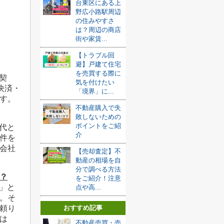
台東区にある上
野広小路駅周辺
の住みやすさ
は？周辺の商店
街や家賃...
【トラブル回
避】戸建て住宅
を売買する際に
契
気を付けたい
決済・
「境界」に...
す。
不動産購入で失
敗しないための
ポイントをご紹
代と
介
件を
会社
【売却査定】不
動産の相場を自
分で調べる方法
？
をご紹介！注意
」と
点や高...
。そ
おすすめ記事
頼り
は
不動産売買・売