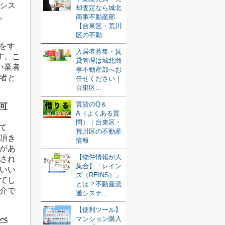
シス
却査定なら城北
。
商事不動産部
【台東区・荒川
区の不動...
をす
入居者募集・賃
す。こ
貸管理は城北商
い業者
事不動産部へお
者と
任せください｜
台東区...
賃貸のQ＆
可
A（よくある質
問）｜台東区・
て
荒川区の不動産
頂き
情報
があ
【物件情報が大
され
集合】「レイン
いい
ズ（REINS）」
てし
とは？不動産流
介で
通システ...
【便利ツール】
マンション購入
べ