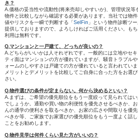
き？
A.価格の妥当性や流動性(将来売却しやすいか)、管理状況等
物件と比較しながら確認する必要があります。当社では物件
値やリスクを一瞬で判断する「
SelFin
」という物件診断ツー
提供しておりますので、よろしければご活用ください。もち
利用は無料です。
Q.マンションと一戸建て、どっちが良いの？
A.どちらがいいかは人それぞれです。一般的には立地やセキ
ティ面はマンションの方が優れていますが、騒音トラブルや
ォームのしやすさは戸建ての方が優れていると言われていま
メリットとデメリットを比較してご自身に合った方をお選び
さい。
Q.物件選びの条件が定まらない。何から決めるといい？
A.まずは、ご希望の優先順位をもう一度絞って見られてはい
でしょうか。通勤や買い物の利便性を優先させるべきか、お
んの通学の便利さを取るべきか、お家の広さや間取りを優先
べきか等、ご家族でお家選びの優先順位をもう一度よく話し
ことをお勧めします。
Q.物件見学は何件くらい見た方がいいの？