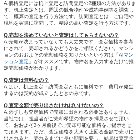
A.価格査定には机上査定と訪問査定の2種類の方法がありま
す。机上査定とは、
周辺の競合物件や成約事例等を調査し
て、概算の査定を行う方法です。訪問査定とは、ご自宅や
現地を実際に訪問して、精度の高い査定を行う方法です。
Q.売却を決めていないと査定はしてもらえないの？
A.売却が決まっていなくても大丈夫です。査定価格を参考
にされて、売却されるかどうかをご相談ください。マンシ
ョンのおおよその売却価格を知りたいという方は「
AIマン
ション査定
」がオススメです。物件名を入力するだけで推
定売却価格がわかります。
Q.査定は無料なの？
A.はい、机上査定・訪問査定ともに無料です。費用が発生
するのは契約が成立したときのみです。
Q.査定金額で売り出さなければいけないの？
A.必ずしも査定価格で売却に出される必要はありません。
当社では、担当者がご売却希望の物件を拝見させて頂い
て、おおよそ3ヶ月前後でご売却可能な価格をご提示させ
て頂きます。
ただ、査定価格を大きく上回る金額で売りに
出されると、売れるまでに長い期間を要し、結局は査定金