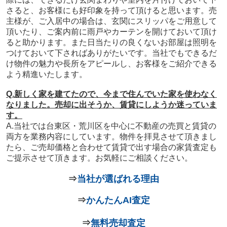
さると、お客様にも好印象を持って頂けると思います。売
主様が、ご入居中の場合は、玄関にスリッパをご用意して
頂いたり、ご案内前に雨戸やカーテンを開けておいて頂け
ると助かります。また日当たりの良くないお部屋は照明を
つけておいて下さればありがたいです。当社でもできるだ
け物件の魅力や長所をアピールし、お客様をご紹介できる
よう精進いたします。
Q.新しく家を建てたので、今まで住んでいた家を使わなく
なりました。売却に出そうか、賃貸にしようか迷っていま
す。
A.当社では台東区・荒川区を中心に
不動産の売買と賃貸の
両方を業務内容にしています。物件を拝見させて頂きまし
たら、ご売却価格と合わせて賃貸で出す場合の家賃査定も
ご提示させて頂きます。お気軽にご相談ください。
⇒
当社が選ばれる理由
⇒
かんたんAI査定
⇒
無料売却査定