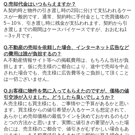
Q.売却代金はいつもらえますか？
A.契約時と物件の引き渡し時の2回に分けて支払われるケー
スが一般的です。通常、契約時に手付金として売買価格の
5～10％、引き渡し時に残金が支払われます。契約から引
き渡しまでの期間はケースバイケースですが、おおむね1
～3ヶ月です。
Q.不動産の売却を依頼した場合、インターネット広告など
の費用は誰が負担するの？
A.不動産情報サイト等への掲載費用は、もちろん当社が負
担します。仮に売主様のご都合により、途中で売却を中止
された場合でも、売主様に広告費等をご負担して頂くこと
は一切ございません。
Q.お客様に物件を気に入ってもらえたのですが、価格の値
引交渉が入りました。どうしたら良いでしょうか？
A.売主様にも買主様にも、ご事情やご予算があるかと思い
ます。買主様からの値引希望が入るケースも想定されて、
あらかじめ売却価格の最低ラインを決めておかれるのもひ
とつの方法かと思います。実際に値引きの要望が入った場
合には、売主様のご都合で、値引きがむずかしい場合もあ