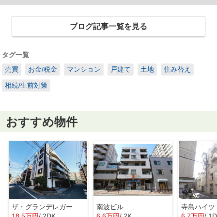
ブログ記事一覧を見る
タグ一覧
売買
お金/税金
マンション
戸建て
土地
住み替え
相続/生前対策
おすすめ物件
ザ・グランデレガーロ東日暮里
南波ビル
寺島ハイツ
18.5万円
/ 2DK
6.6万円
/ 2K
6.7万円
/ 1