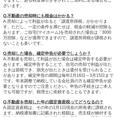
りますし、ある程度値引きをされてご契約に至る場合もご
ざいます。
Q.不動産の売却時にも税金はかかる？
A.
売却によって利益が出ると「譲渡所得税」がかかりま
す。ただし、
一定の条件を満たせば、税金の軽減や控除も
あります。ご自宅(マイホーム)を売却された場合は「3000
万控除」などが適用できますので、譲渡所得税が課税され
ないことも多いです。
Q.売却した場合、確定申告が必要でしょうか？
A.不動産を売却して利益が出た場合は確定申告する必要が
あります。確定申告することで、自宅の売却で利益が出た
ときは節税でき、損失が出たときは還付を受けられること
があります。
確定申告の期間は毎年
2月16日～3月15日まで
です。
年末調整で納税している会社員の方も確定申告が必
要となりますのでご注意ください。申告の手続きはご本人
でも可能ですが、税理士に依頼することもできます。
Q.不動産を売却した年の固定資産税ってどうなるの？
A.固定資産税は、その年の1月1日現在の所有者に課税され
ます。納税通知書に記載された税額は、売主様が納付する