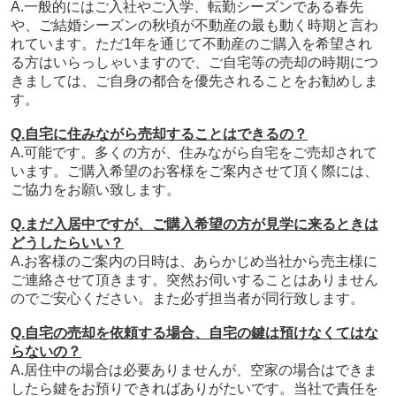
A.一般的には
ご入社やご入学、転勤シーズンである
春先
や、
ご結婚シーズンの
秋頃が不動産の最も動く時期と言わ
れています。ただ1年を通じて不動産のご購入を希望され
る方はいらっしゃいますので、ご自宅等の売却の時期につ
きましては、ご自身の都合を優先されることをお勧めしま
す。
Q.自宅に住みながら売却することはできるの？
A.可能です。多くの方が、住みながら自宅をご売却されて
います。ご購入希望のお客様をご案内させて頂く際には、
ご協力をお願い致します。
Q.まだ入居中ですが、ご購入希望の方が見学に来るときは
どうしたらいい？
A.お客様のご案内の日時は、あらかじめ当社から売主様に
ご連絡させて頂きます。突然お伺いすることはありません
のでご安心ください。また必ず担当者が同行致します。
Q.自宅の売却を依頼する場合、自宅の鍵は預けなくてはな
らないの？
A.居住中の場合は必要ありませんが、空家の場合はできま
したら鍵をお預りできればありがたいです。当社で責任を