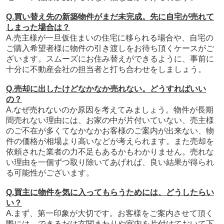
Q.買い替え先の新築物件がまだ未完成。先に自宅が売れて
しまった場合は？
A.売主様が一旦仮住まいの住宅に移られる場合や、自宅の
ご購入希望者様に物件の引き渡しをお待ち頂くケースがご
ざいます。スムーズにお住み替えができるように、事前に
十分に不動産会社の担当者と打ち合わせをしましょう。
Q.売却に出したけどなかなか売れない。どうすればいい
の？
A.なぜ売れないのか原因を考えてみましょう。物件が長期
間売れない理由には、お家の中が片付いていない、売主様
のご不在が多くてなかなかお客様のご案内が出来ない、物
件の価格が相場より高いなどが考えられます。また売却を
依頼された業者の力不足もあるかもわかりません。売れな
い理由を一個ずつ取り除いてあげれば、良い結果が得られ
る可能性がございます。
Q.買主に物件を気に入ってもらうためには、どうしたらい
い？
A.まず、第一印象が大切です。お客様をご案内させて頂く
際には、できるだけ玄関まわりや室内を片付けておいて下