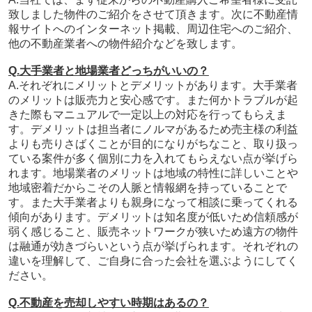
致しました物件のご紹介をさせて頂きます。次に不動産情
報サイトへのインターネット掲載、周辺住宅へのご紹介、
他の不動産業者への物件紹介などを致します。
Q.大手業者と地場業者どっちがいいの？
A.それぞれにメリットとデメリットがあります。大手業者
のメリットは販売力と安心感です。また何かトラブルが起
きた際もマニュアルで一定以上の対応を行ってもらえま
す。デメリットは担当者にノルマがあるため売主様の利益
よりも売りさばくことが目的になりがちなこと、
取り扱っ
ている案件が多く個別に力を入れてもらえない
点が挙げら
れます。地場業者のメリットは地域の特性に詳しいことや
地域密着だからこその人脈と情報網を持っていることで
す。また大手業者よりも親身になって相談に乗ってくれる
傾向があります。デメリットは知名度が低いため信頼感が
弱く感じること、販売ネットワークが狭いため遠方の物件
は融通が効きづらいという点が挙げられます。それぞれの
違いを理解して、ご自身に合った
会社を選ぶようにしてく
ださい。
Q.不動産を売却しやすい時期はあるの？