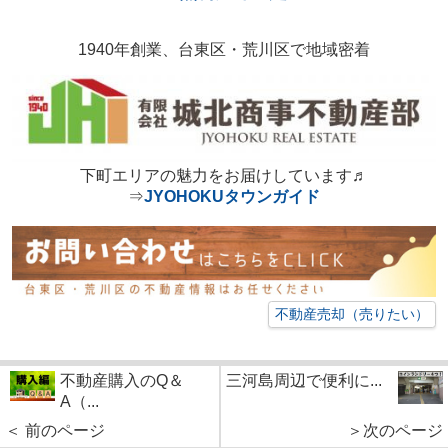
1940年創業、台東区・荒川区で地域密着
下町エリアの魅力をお届けしています♬
⇒
JYOHOKUタウンガイド
不動産売却（売りたい）
不動産購入のQ＆
三河島周辺で便利に...
A（...
＜ 前のページ
＞次のページ