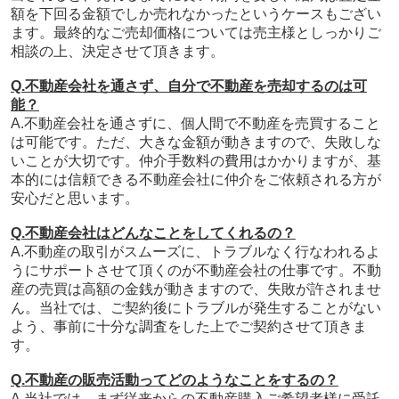
額を下回る金額でしか売れなかったというケースもござい
ます。最終的な
ご売却価格については売主様としっかりご
相談の上、決定させて頂きます。
Q.不動産会社を通さず、自分で不動産を売却するのは可
能？
A.不動産会社を通さずに、個人間で不動産を売買すること
は可能です。ただ、大きな金額が動きますので、失敗しな
いことが大切です。仲介手数料の費用はかかりますが、基
本的には信頼できる不動産会社に仲介をご依頼される方が
安心だと思います。
Q.不動産会社はどんなことをしてくれるの？
A.不動産の取引がスムーズに、トラブルなく行なわれるよ
うにサポートさせて頂くのが不動産会社の仕事です。不動
産の売買は高額の金銭が動きますので、失敗が許されませ
ん。当社では、ご契約後にトラブルが発生することがない
よう、事前に十分な調査をした上でご契約させて頂きま
す。
Q.不動産の販売活動ってどのようなことをするの？
A.当社では、まず従来からの不動産購入ご希望者様に受託