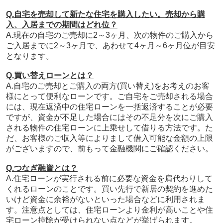
Q.自宅を売却して新たな住宅を購入したい。売却から購
入、入居までの期間はどれ位？
A.現在の自宅のご売却に2～3ヶ月、次の物件のご購入から
ご入居までに2～3ヶ月で、あわせて4ヶ月～6ヶ月位が目安
となります。
Q.買い替えローンとは？
A.自宅のご売却とご購入の両方(買い替え)をお考えのお客
様にとって便利なローンです。ご自宅をご売却される場合
には、現在返済中の住宅ローンを一括返済することが必要
ですが、資金が不足した場合にはその不足分を次にご購入
される物件の住宅ローンに上乗せして借りる方法です。た
だ、お客様のご収入等によりまして借入可能な金額の上限
がございますので、前もって金融機関にご確認ください。
Q.つなぎ融資とは？
A.
住宅ローンが実行される前に必要な資金を肩代わりして
くれるローンのことです。買い先行で新居の契約を進めた
いけど資金に余裕がないといった場合などに利用されま
す。注意点としては、住宅ローンより金利が高いことや住
宅ローン控除が受けられない点などが挙げられます。