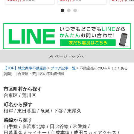
ページトップへ
【TOP】城北商事不動産部
>
ブログ記事一覧
>
不動産売却のQ＆A（よくある
質問）｜台東区・荒川区の不動産情報
市区町村から探す
台東区
/
荒川区
町名から探す
根岸
/
東日暮里
/
竜泉
/
下谷
/
東尾久
路線から探す
山手線
/
京浜東北線
/
日比谷線
/
常磐線
/
日暮里舎人ライナー
/
京成本線
/
成田スカイアクセス
/