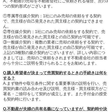
A。不動産の売却を不動産会社にご依頼される場合、次の3
つの契約形式がございます。
①専属専任媒介契約：
1社にのみ売却の依頼をする契約
で、売主様が自己発見された買主様との契約はできませ
ん。
②専任媒介契約：
1社にのみ売却の依頼をする契約で、売
主様が自己発見された買主様との自己契約が可能です。
③一般媒介契約：
複数の業者に売却の依頼をする契約で、
売主様が自己発見された買主様との自己契約が可能です。
上記の3種類の媒介契約がございますが、詳しい内容につ
きましては、売却のご依頼をされます不動産会社の担当者
から十分にご説明を受けられることをお勧めします。
Q.購入希望者が決まって売買契約するときの手続きは何を
する？
A.まず
物件や取引条件に関する重要事項の説明を行い、売
買契約書の読み合わせ及び説明、売主様・買主様双方がご
署名・ご捺印をして契約が成立します。また手付金の授受
も契約時に行います。
Q.不動産が夫婦の共有名義になっていますが、契約時や決