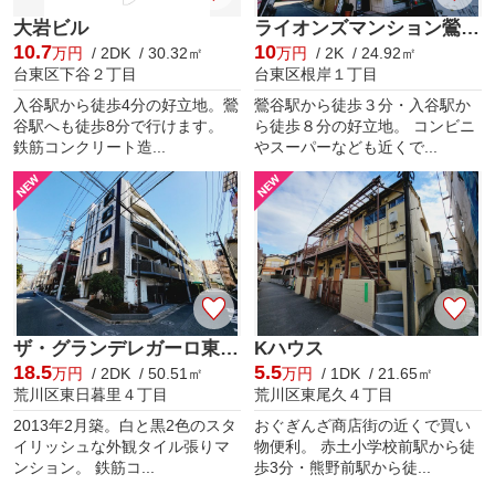
大岩ビル
ライオンズマンション鶯谷第３
10.7
10
万円
/ 2DK / 30.32㎡
万円
/ 2K / 24.92㎡
台東区下谷２丁目
台東区根岸１丁目
入谷駅から徒歩4分の好立地。鶯
鶯谷駅から徒歩３分・入谷駅か
谷駅へも徒歩8分で行けます。
ら徒歩８分の好立地。 コンビニ
鉄筋コンクリート造...
やスーパーなども近くで...
ザ・グランデレガーロ東日暮里
Kハウス
18.5
5.5
万円
/ 2DK / 50.51㎡
万円
/ 1DK / 21.65㎡
荒川区東日暮里４丁目
荒川区東尾久４丁目
2013年2月築。白と黒2色のスタ
おぐぎんざ商店街の近くで買い
イリッシュな外観タイル張りマ
物便利。 赤土小学校前駅から徒
ンション。 鉄筋コ...
歩3分・熊野前駅から徒...