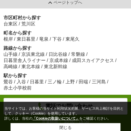
ページトップへ
市区町村から探す
台東区
/
荒川区
町名から探す
根岸
/
東日暮里
/
竜泉
/
下谷
/
東尾久
路線から探す
山手線
/
京浜東北線
/
日比谷線
/
常磐線
/
日暮里舎人ライナー
/
京成本線
/
成田スカイアクセス
/
高崎線
/
東北本線
/
東北新幹線
駅から探す
鶯谷
/
入谷
/
日暮里
/
三ノ輪
/
上野
/
田端
/
三河島
/
赤土小学校前
電話でお問い合わせ
当サイトでは、お客様の当サイト利用状況把握、サービス向上検討を目的と
して、クッキー（Cookie）を使用しています。
詳しくは、当社の
「Cookieの取扱いについて」
をご確認ください。
営業時間：
10:00～18:00
定休日：
日曜、祝日
閉じる