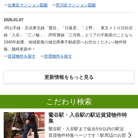
⇒
台東区マンション図鑑
⇒
荒川区マンション図鑑
2026-01-07
JR山手線・京浜東北線「鶯谷」「日暮里」「上野」、東京メトロ日比谷
線「入谷」「三ノ輪」、JR常磐線「三河島」エリアの不動産のことなら
1940年創業、地域密着の城北商事不動産部へお任せください♪
物件情
報、随時更新中！
⇒
賃貸物件を探す
⇒
売買物件を探す
更新情報をもっと見る
こだわり検索
鶯谷駅・入谷駅の駅近賃貸物件特
集
鶯谷駅・入谷駅まで徒歩5分以内の駅近
賃貸物件特集ページです！駅周辺のお部