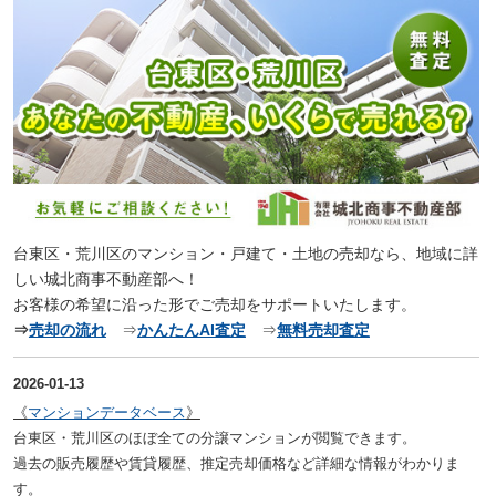
台東区・荒川区のマンション・戸建て・土地の売却なら、地域に詳
しい城北商事不動産部へ！
お客様の希望に沿った形でご売却をサポートいたします。
⇒
売却の流れ
⇒
かんたんAI査定
⇒
無料売却査定
2026-01-13
《
マンションデータベース
》
台東区・荒川区のほぼ全ての分譲マンションが閲覧できます
。
過去の販売履歴や賃貸履歴、推定売却価格など詳細な情報がわかりま
す。