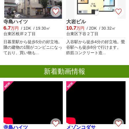
寺島ハイツ
大岩ビル
6.7
10.7
万円
/ 1DK / 19.30㎡
万円
/ 2DK / 30.32㎡
台東区根岸２丁目
台東区下谷２丁目
日暮里駅から徒歩5分の好立地。
入谷駅から徒歩4分の好立地。鶯
隣の建物の1階がコンビニになっ
谷駅へも徒歩8分で行けます。
ており、買い物も...
鉄筋コンクリート造...
新着動画情報
寺島ハイツ
メゾンコダサ