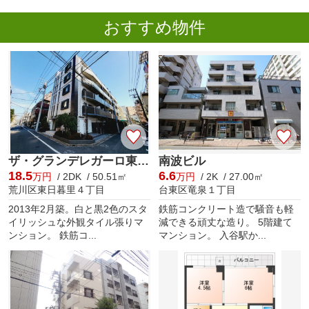
おすすめ物件
ザ・グランデレガーロ東日暮里
南波ビル
18.5
6.6
万円
/ 2DK / 50.51㎡
万円
/ 2K / 27.00㎡
荒川区東日暮里４丁目
台東区竜泉１丁目
2013年2月築。白と黒2色のスタ
鉄筋コンクリート造で騒音も軽
イリッシュな外観タイル張りマ
減できる頑丈な造り。 5階建て
ンション。 鉄筋コ...
マンション。 入谷駅か...