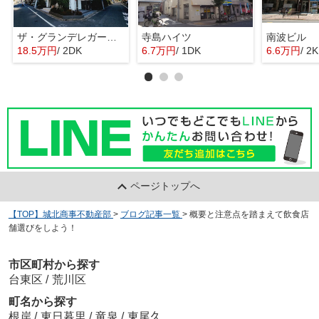
ザ・グランデレガーロ東日暮里
寺島ハイツ
南波ビル
18.5万円
/ 2DK
6.7万円
/ 1DK
6.6万円
/ 2K
ページトップへ
【TOP】城北商事不動産部
>
ブログ記事一覧
>
概要と注意点を踏まえて飲食店
舗選びをしよう！
市区町村から探す
台東区
/
荒川区
町名から探す
根岸
/
東日暮里
/
竜泉
/
東尾久