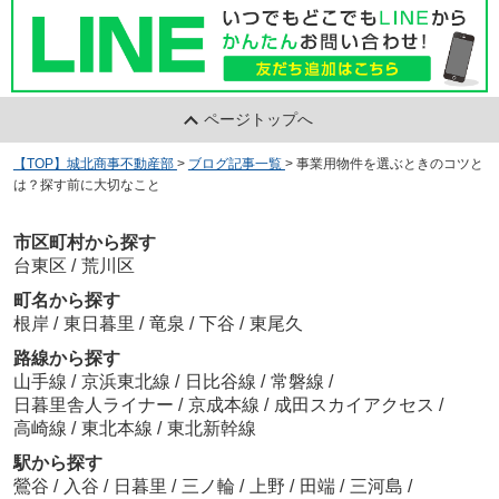
ページトップへ
【TOP】城北商事不動産部
>
ブログ記事一覧
>
事業用物件を選ぶときのコツと
は？探す前に大切なこと
市区町村から探す
台東区
/
荒川区
町名から探す
根岸
/
東日暮里
/
竜泉
/
下谷
/
東尾久
路線から探す
山手線
/
京浜東北線
/
日比谷線
/
常磐線
/
日暮里舎人ライナー
/
京成本線
/
成田スカイアクセス
/
高崎線
/
東北本線
/
東北新幹線
駅から探す
鶯谷
/
入谷
/
日暮里
/
三ノ輪
/
上野
/
田端
/
三河島
/