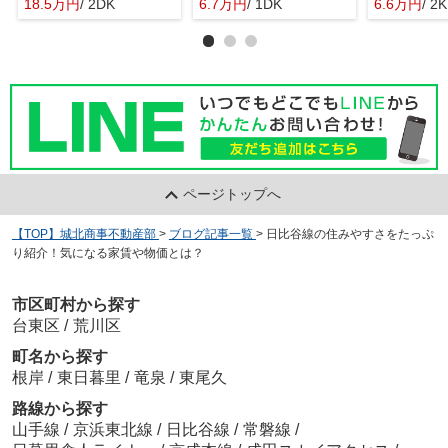
18.5万円
/ 2DK
6.7万円
/ 1DK
6.6万円
/ 2K
ページトップへ
【TOP】城北商事不動産部
>
ブログ記事一覧
>
日比谷線の住みやすさをたっぷ
り紹介！気になる家賃や物価とは？
市区町村から探す
台東区
/
荒川区
町名から探す
根岸
/
東日暮里
/
竜泉
/
東尾久
路線から探す
山手線
/
京浜東北線
/
日比谷線
/
常磐線
/