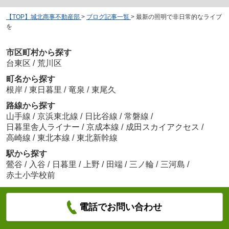
【TOP】城北商事不動産部
>
ブログ記事一覧
>
最新の照明で非日常的なライブ
を
市区町村から探す
台東区
/
荒川区
町名から探す
根岸
/
東日暮里
/
竜泉
/
東尾久
路線から探す
山手線
/
京浜東北線
/
日比谷線
/
常磐線
/
日暮里舎人ライナー
/
京成本線
/
成田スカイアクセス
/
高崎線
/
東北本線
/
東北新幹線
駅から探す
鶯谷
/
入谷
/
日暮里
/
上野
/
田端
/
三ノ輪
/
三河島
/
赤土小学校前
電話でお問い合わせ