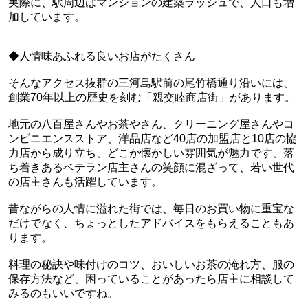
実際に、駅周辺はマンションの建築ラッシュで、人口も増
加しています。
◆人情味あふれる良いお店がたくさん
そんなアクセス抜群の三河島駅前の尾竹橋通り沿いには、
創業70年以上の歴史を刻む「親交睦商店街」があります。
地元の八百屋さんやお茶やさん、クリーニング屋さんやコ
ンビニエンスストア、洋品店など40店の加盟店と10店の協
力店から成り立ち、どこか懐かしい雰囲気が魅力です、落
ち着きあるベテラン店主さんの笑顔に混ざって、若い世代
の店主さんも活躍しています。
昔ながらの人情に溢れた街では、毎日のお買い物に重宝な
だけでなく、ちょっとしたアドバイスをもらえることもあ
ります。
料理の秘訣や味付けのコツ、おいしいお茶の淹れ方、服の
保存方法など、困っていることがあったら店主に相談して
みるのもいいですね。