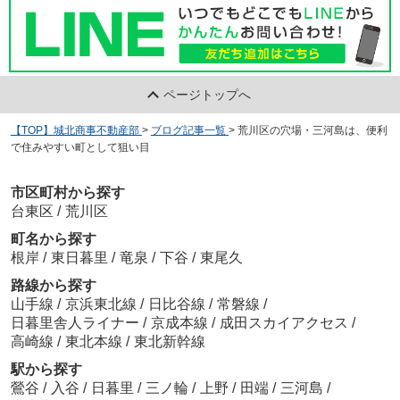
ページトップへ
【TOP】城北商事不動産部
>
ブログ記事一覧
>
荒川区の穴場・三河島は、便利
で住みやすい町として狙い目
市区町村から探す
台東区
/
荒川区
町名から探す
根岸
/
東日暮里
/
竜泉
/
下谷
/
東尾久
路線から探す
山手線
/
京浜東北線
/
日比谷線
/
常磐線
/
日暮里舎人ライナー
/
京成本線
/
成田スカイアクセス
/
高崎線
/
東北本線
/
東北新幹線
駅から探す
鶯谷
/
入谷
/
日暮里
/
三ノ輪
/
上野
/
田端
/
三河島
/