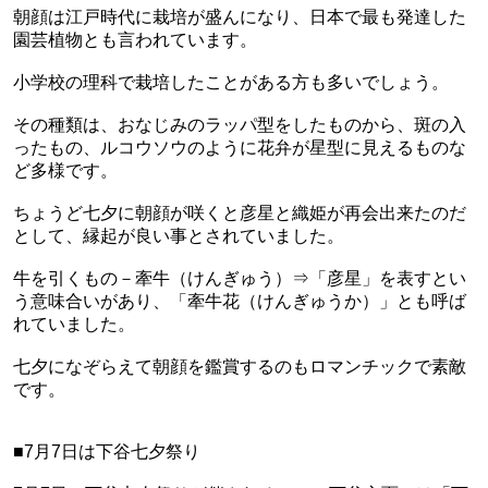
朝顔は江戸時代に栽培が盛んになり、日本で最も発達した
園芸植物とも言われています。
小学校の理科で栽培したことがある方も多いでしょう。
その種類は、おなじみのラッパ型をしたものから、斑の入
ったもの、ルコウソウのように花弁が星型に見えるものな
ど多様です。
ちょうど七夕に朝顔が咲くと彦星と織姫が再会出来たのだ
として、縁起が良い事とされていました。
牛を引くもの－牽牛（けんぎゅう）⇒「彦星」を表すとい
う意味合いがあり、「牽牛花（けんぎゅうか）」とも呼ば
れていました。
七夕になぞらえて朝顔を鑑賞するのもロマンチックで素敵
です。
■7月7日は下谷七夕祭り