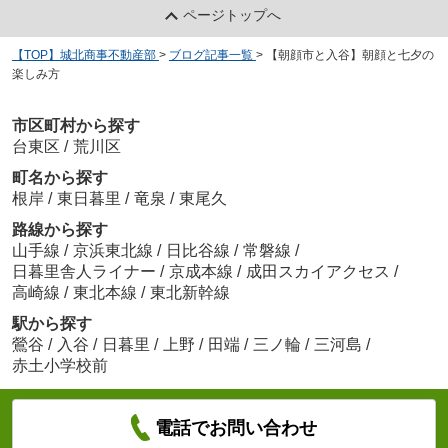
ページトップへ
【TOP】城北商事不動産部
>
ブログ記事一覧
>
【朝顔市と入谷】朝顔と七夕の
楽しみ方
市区町村から探す
台東区
/
荒川区
町名から探す
根岸
/
東日暮里
/
竜泉
/
東尾久
路線から探す
山手線
/
京浜東北線
/
日比谷線
/
常磐線
/
日暮里舎人ライナー
/
京成本線
/
成田スカイアクセス
/
高崎線
/
東北本線
/
東北新幹線
駅から探す
鶯谷
/
入谷
/
日暮里
/
上野
/
田端
/
三ノ輪
/
三河島
/
赤土小学校前
電話でお問い合わせ