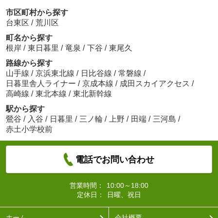
市区町村から探す
台東区
/
荒川区
町名から探す
根岸
/
東日暮里
/
竜泉
/
下谷
/
東尾久
路線から探す
山手線
/
京浜東北線
/
日比谷線
/
常磐線
/
日暮里舎人ライナー
/
京成本線
/
成田スカイアクセス
/
高崎線
/
東北本線
/
東北新幹線
駅から探す
鶯谷
/
入谷
/
日暮里
/
三ノ輪
/
上野
/
田端
/
三河島
/
赤土小学校前
電話でお問い合わせ
営業時間：
10:00～18:00
定休日：
日曜、祝日
ホーム
会社概要