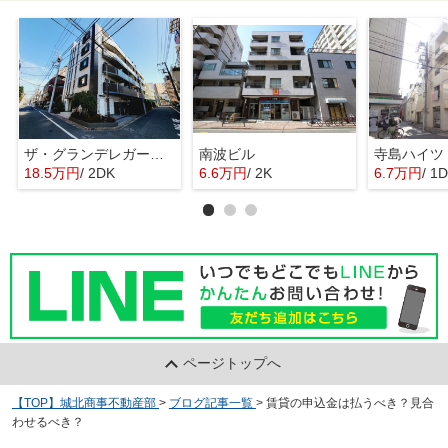
ザ・グランデレガーロ東日暮里
南波ビル
寺島ハイツ
18.5万円
/ 2DK
6.6万円
/ 2K
6.7万円
/ 1
ページトップへ
【TOP】城北商事不動産部
>
ブログ記事一覧
>
賃貸の申込金は払うべき？見合
わせるべき？