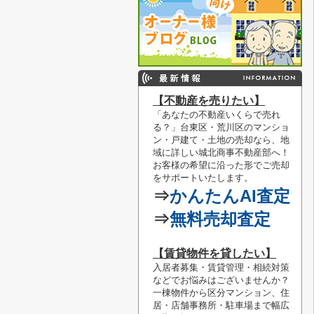
【不動産を売りたい】
「あなたの不動産いくらで売れ
る？」
台東区・荒川区のマンショ
ン・戸建て・土地の売却なら、地
域に詳しい城北商事不動産部へ！
お客様の希望に沿った形でご売却
をサポートいたします。
⇒
かんたんAI査定
⇒
無料売却査定
【賃貸物件を貸したい】
入居者募集・賃貸管理・相続対策
などでお悩みはございませんか？
一棟物件から区分マンション、住
居・店舗事務所・駐車場まで幅広