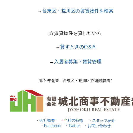
→
台東区・荒川区の賃貸物件を検索
☆賃貸物件を貸したい方
→
貸すときのQ＆A
→
入居者募集・賃貸管理
1940年創業、台東区・荒川区で
”地域愛着”
・
会社概要
・
当社の特徴
・
スタッフ紹介
・
Facebook
・
Twitter
・
お問い合わせ