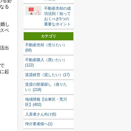
める必
なる
不動産売却の成
功法則！知って
おくべき5つの
結婚し
重要なポイント
スペ
カテゴリ
不動産売却（売りたい）
活出
(68)
不動産購入（買いたい）
で
(122)
に起
賃貸経営（貸したい）(17)
賃貸の部屋探し（借りた
い）(218)
地域情報【台東区・荒川
区】(402)
入居者さん向け(6)
仲介業者様へ(1)