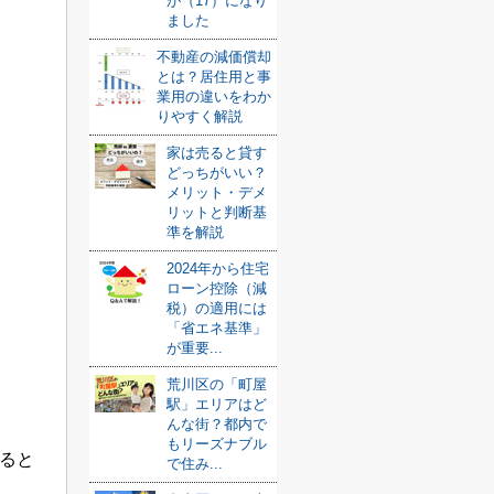
が（17）になり
ました
不動産の減価償却
とは？居住用と事
業用の違いをわか
りやすく解説
家は売ると貸す
どっちがいい？
メリット・デメ
リットと判断基
準を解説
2024年から住宅
ローン控除（減
税）の適用には
「省エネ基準」
が重要...
荒川区の「町屋
駅」エリアはど
んな街？都内で
もリーズナブル
ると
で住み...