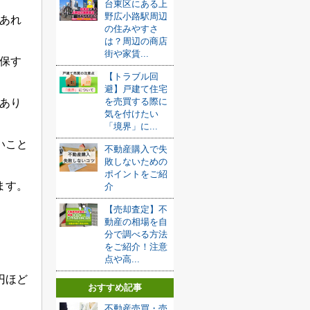
台東区にある上
野広小路駅周辺
あれ
の住みやすさ
は？周辺の商店
街や家賃...
保す
【トラブル回
避】戸建て住宅
を売買する際に
あり
気を付けたい
「境界」に...
いこと
不動産購入で失
敗しないための
ポイントをご紹
ます。
介
【売却査定】不
動産の相場を自
分で調べる方法
をご紹介！注意
点や高...
円ほど
おすすめ記事
不動産売買・売