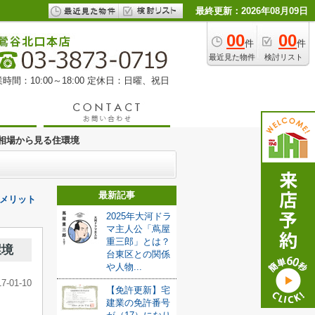
最終更新：2026年08月09日
00
00
件
件
最近見た物件
検討リスト
時間：10:00～18:00 定休日：日曜、祝日
相場から見る住環境
最新記事
メリット
2025年大河ドラ
マ主人公「蔦屋
重三郎」とは？
環境
台東区との関係
や人物...
17-01-10
【免許更新】宅
建業の免許番号