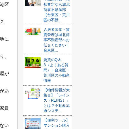
港区
却査定なら城北
商事不動産部
【台東区・荒川
区の不動...
２
入居者募集・賃
貸管理は城北商
地に
事不動産部へお
任せください｜
台東区...
り、
賃貸のQ＆
A（よくある質
問）｜台東区・
屋が
荒川区の不動産
情報
【物件情報が大
があ
集合】「レイン
ズ（REINS）」
とは？不動産流
家賃
通システ...
【便利ツール】
ない
マンション購入