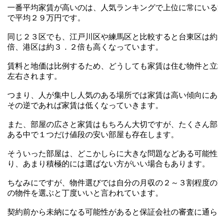
一番平均家賃が高いのは、人気ランキングで上位に常にいる
で平均２９万円です。
同じ２３区でも、江戸川区や練馬区と比較すると台東区は約
倍、港区は約３．２倍も高くなっています。
賃料と地価は比例するため、どうしても家賃は住む物件と立
左右されます。
つまり、人が集中し人気のある場所では家賃は高い傾向にあ
その逆であれば家賃は低くなっていきます。
また、部屋の広さと家賃はもちろん大切ですが、たくさん部
ある中で１つだけ値段の安い部屋も存在します。
そういった部屋は、どこかしらに大きな問題などある可能性
り、あまり積極的には選ばない方がいい場合もあります。
ちなみにですが、物件選びでは自分の月収の２～３割程度の
の物件を選ぶと丁度いいと言われています。
契約前から未納になる可能性があると保証会社の審査に通ら