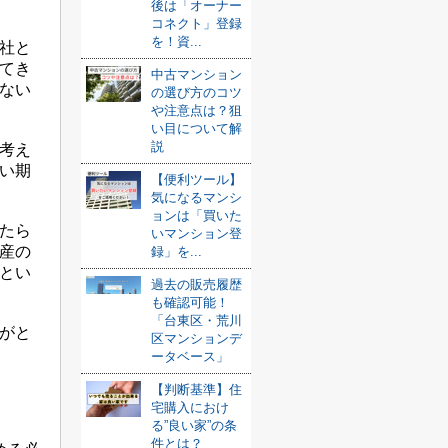
後は「オーナー
コネクト」登録
を！資...
社と
てき
中古マンション
ない
の選び方のコツ
や注意点は？狙
い目について解
説
考え
い期
【便利ツール】
気になるマンシ
ョンは「買いた
たら
いマンション登
産の
録」を...
とい
過去の販売履歴
も確認可能！
「台東区・荒川
がと
区マンションデ
ータベース」
【判断基準】住
宅購入におけ
る”良い家”の条
件とは？