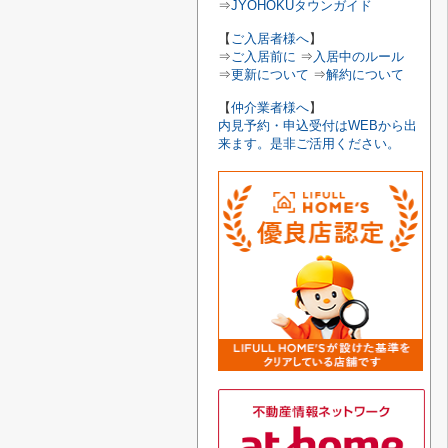
⇒
JYOHOKUタウンガイド
【
ご入居者様へ
】
⇒
ご入居前に
⇒
入居中のルール
⇒
更新について
⇒
解約について
【
仲介業者様へ
】
内見予約・申込受付はWEBから出
来ます。是非ご活用ください。