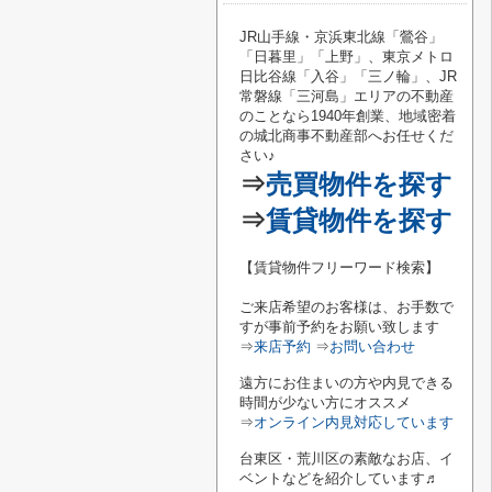
JR山手線・京浜東北線「鶯谷
」
「
日暮里
」「
上野
」、東京メトロ
日比谷線「
入谷
」「
三ノ輪
」、JR
常磐線「
三河島
」エリアの不動産
のことなら1940年創業、地域密着
の城北商事不動産部へお任せくだ
さい♪
⇒
売買物件を探す
⇒
賃貸物件を探す
【賃貸物件フリーワード検索】
ご来店希望のお客様は、お手数で
すが事前予約をお願い致します
⇒
来店予約
⇒
お問い合わせ
遠方にお住まいの方や内見できる
時間が少ない方にオススメ
⇒
オンライン内見対応しています
台東区・荒川区の素敵なお店、イ
ベントなどを紹介しています♬