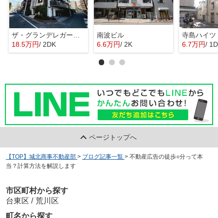
ザ・グランデレガーロ東日暮里
南波ビル
寺島ハイツ
18.5万円
/ 2DK
6.6万円
/ 2K
6.7万円
/ 1
ページトップへ
【TOP】城北商事不動産部
>
ブログ記事一覧
>
不動産広告の徒歩○分って本
当？計算方法を解説します
市区町村から探す
台東区
/
荒川区
町名から探す