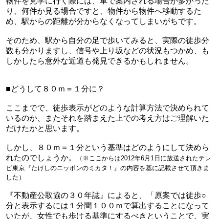
物件を見学に行く際には、車で案内される場合が多かった
り、何件か見る場合ですと、物件から物件へ移動するた
め、駅からの距離が分からなくなってしまいがちです。
そのため、駅から自分の足で歩いてみると、実際の徒歩分
数も分かりますし、信号や上り坂などの状況もつかめ、も
しかしたら
意外な近道も発見できるかもしれません。
■どうして８０ｍ＝１分に？
ここまでで、徒歩表示がどのような計算方法で決められて
いるのか、またそれを踏まえた上での考え方はご理解いた
だけたかと思います。
しかし、８０ｍ＝１分という基準はどのようにして決めら
れたのでしょうか。
（※ここからは2012年6月1日に放送されたテレ
ビ東京『たけしのニッポンのミカタ！』の内容を基に記載させて頂きま
した）
『不動産公取協の３０年誌』によると、「原案では徒歩○
分と表示するには１分間１００ｍで算出することに
なって
いたが、女性でも歩ける基準にするべきということで、実