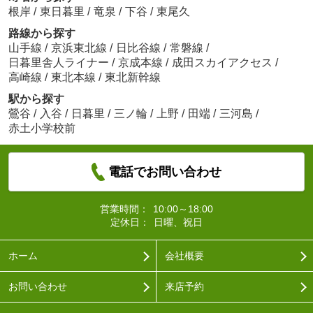
根岸
/
東日暮里
/
竜泉
/
下谷
/
東尾久
路線から探す
山手線
/
京浜東北線
/
日比谷線
/
常磐線
/
日暮里舎人ライナー
/
京成本線
/
成田スカイアクセス
/
高崎線
/
東北本線
/
東北新幹線
駅から探す
鶯谷
/
入谷
/
日暮里
/
三ノ輪
/
上野
/
田端
/
三河島
/
赤土小学校前
電話でお問い合わせ
営業時間：
10:00～18:00
定休日：
日曜、祝日
ホーム
会社概要
お問い合わせ
来店予約