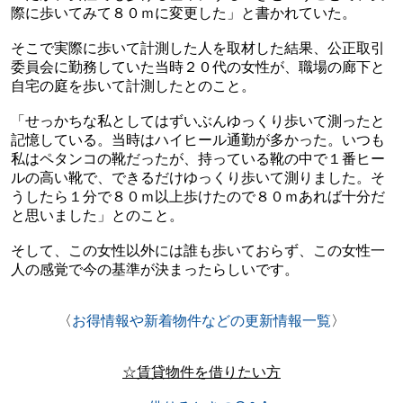
際に歩いてみて８０ｍに変更した」と書かれていた。
そこで実際に歩いて計測した人を取材した結果、公正取引
委員会に勤務していた
当時
２０代の女性が、職場の廊下と
自宅の庭を歩いて計測したとのこと。
「せっかちな私としてはずいぶんゆっくり歩いて測ったと
記憶している。
当時はハイヒール通勤が多かった。
いつも
私はペタンコの靴だったが、持っている靴の中で１番ヒー
ルの高い靴で、できるだけゆっくり歩いて
測りました。
そ
うしたら１分で８０ｍ以上歩けたので８０ｍあれば十分だ
と思いました」とのこと。
そして、この女性以外には誰も歩いておらず、
この女性一
人の感覚で今の基準が決まったらしいです。
〈
お得情報や新着物件などの更新情報一覧
〉
☆賃貸物件を借りたい方