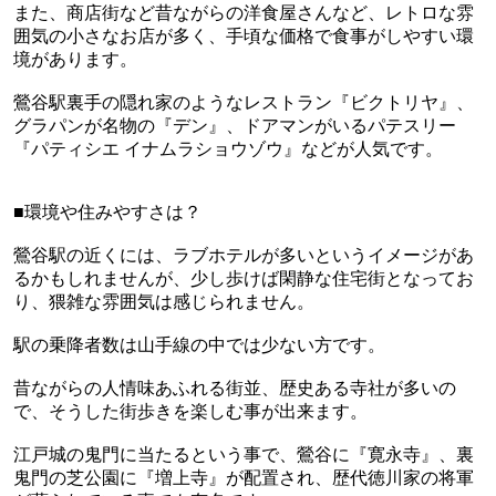
また、商店街など昔ながらの洋食屋さんなど、レトロな雰
囲気の小さなお店が多く、手頃な価格で食事がしやすい環
境があります。
鶯谷駅裏手の隠れ家のようなレストラン『ビクトリヤ』、
グラパンが名物の『デン』、ドアマンがいるパテスリー
『パティシエ イナムラショウゾウ』などが人気です。
■環境や住みやすさは？
鶯谷駅の近くには、ラブホテルが多いというイメージがあ
るかもしれませんが、少し歩けば閑静な住宅街となってお
り、猥雑な雰囲気は感じられません。
駅の乗降者数は山手線の中では少ない方です。
昔ながらの人情味あふれる街並、歴史ある寺社が多いの
で、そうした街歩きを楽しむ事が出来ます。
江戸城の鬼門に当たるという事で、鶯谷に『寛永寺』、裏
鬼門の芝公園に『増上寺』が配置され、歴代徳川家の将軍