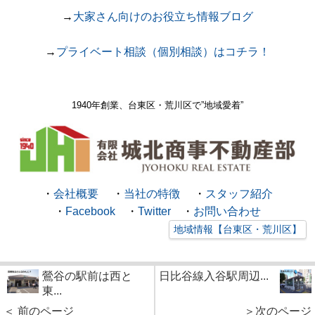
→
大家さん向けのお役立ち情報ブログ
→
プライベート相談（個別相談）はコチラ！
1940年創業、台東区・荒川区で
”地域愛着”
・
会社概要
・
当社の特徴
・
スタッフ紹介
・
Facebook
・
Twitter
・
お問い合わせ
地域情報【台東区・荒川区】
鶯谷の駅前は西と
日比谷線入谷駅周辺...
東...
＜ 前のページ
＞次のページ