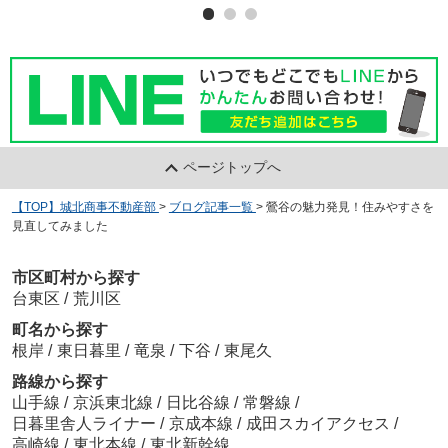
ページトップへ
【TOP】城北商事不動産部
>
ブログ記事一覧
>
鶯谷の魅力発見！住みやすさを
見直してみました
市区町村から探す
台東区
/
荒川区
町名から探す
根岸
/
東日暮里
/
竜泉
/
下谷
/
東尾久
路線から探す
山手線
/
京浜東北線
/
日比谷線
/
常磐線
/
日暮里舎人ライナー
/
京成本線
/
成田スカイアクセス
/
高崎線
/
東北本線
/
東北新幹線