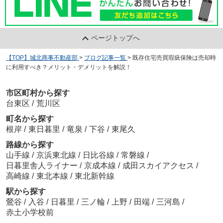
ページトップへ
【TOP】城北商事不動産部
>
ブログ記事一覧
>
既存住宅売買瑕疵保険は売却時
に利用すべき？メリット・デメリットを解説！
市区町村から探す
台東区
/
荒川区
町名から探す
根岸
/
東日暮里
/
竜泉
/
下谷
/
東尾久
路線から探す
山手線
/
京浜東北線
/
日比谷線
/
常磐線
/
日暮里舎人ライナー
/
京成本線
/
成田スカイアクセス
/
高崎線
/
東北本線
/
東北新幹線
駅から探す
鶯谷
/
入谷
/
日暮里
/
三ノ輪
/
上野
/
田端
/
三河島
/
赤土小学校前