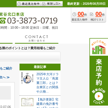
最終更新：2026年08月09日
00
00
件
件
最近見た物件
検討リスト
時間：10:00～18:00 定休日：日曜、祝日
る際のポイントとは？費用相場もご紹介
最新記事
もご紹介
2025年大河ドラ
次へ ≫
マ主人公「蔦屋
重三郎」とは？
台東区との関係
と
や人物...
【免許更新】宅
建業の免許番号
22-07-06