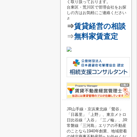
く取り扱っております。
台東区・荒川区で管理会社をお探
しの方はお気軽にご連絡
ください
♬
⇒
賃貸経営の相談
⇒
無料家賃査定
JR山手線・京浜東北線「鶯谷
」
「
日暮里
」「
上野
」、東京メトロ
日比谷線「
入谷
」「
三ノ輪
」、JR
常磐線「
三河島
」エリアの不動産
のことなら1940年創業、地域密着
の城北商事不動産部へお任せくだ