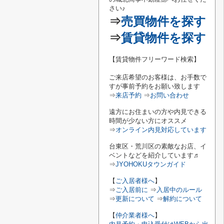
さい♪
⇒
売買物件を探す
⇒
賃貸物件を探す
【賃貸物件フリーワード検索】
ご来店希望のお客様は、お手数で
すが事前予約をお願い致します
⇒
来店予約
⇒
お問い合わせ
遠方にお住まいの方や内見できる
時間が少ない方にオススメ
⇒
オンライン内見対応しています
台東区・荒川区の素敵なお店、イ
ベントなどを紹介しています♬
⇒
JYOHOKUタウンガイド
【
ご入居者様へ
】
⇒
ご入居前に
⇒
入居中のルール
⇒
更新について
⇒
解約について
【
仲介業者様へ
】