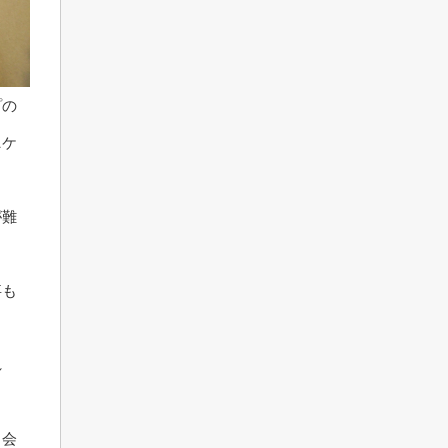
プの
ニケ
が難
事も
れ
ト会