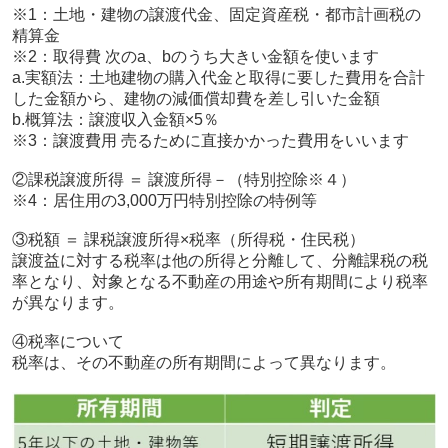
※1：土地・建物の譲渡代金、固定資産税・都市計画税の
精算金
※2：取得費 次のa、bのうち大きい金額を使います
a.実額法：土地建物の購入代金と取得に要した費用を合計
した金額から、建物の減価償却費を差し引いた金額
b.概算法：譲渡収入金額×5％
※3：譲渡費用 売るために直接かかった費用をいいます
②課税譲渡所得 ＝ 譲渡所得－（特別控除※４）
※4：居住用の3,000万円特別控除の特例等
③税額 ＝ 課税譲渡所得×税率（所得税・住民税）
譲渡益に対する税率は他の所得と分離して、分離課税の税
率となり、対象となる不動産の用途や所有期間により税率
が異なります。
④税率について
税率は、その不動産の所有期間によって異なります。