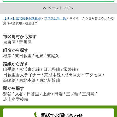
ページトップへ
【TOP】城北商事不動産部
>
ブログ記事一覧
>
マイホームを住み替えるときの
流れや諸費用・税金は？
市区町村から探す
台東区
/
荒川区
町名から探す
根岸
/
東日暮里
/
竜泉
/
東尾久
路線から探す
山手線
/
京浜東北線
/
日比谷線
/
常磐線
/
日暮里舎人ライナー
/
京成本線
/
成田スカイアクセス
/
高崎線
/
東北本線
/
東北新幹線
駅から探す
鶯谷
/
入谷
/
日暮里
/
上野
/
田端
/
三ノ輪
/
三河島
/
赤土小学校前
電話でお問い合わせ