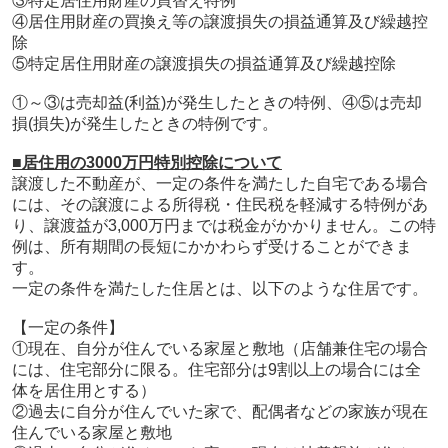
③特定居住用財産の買替え特例
④居住用財産の買換え等の譲渡損失の損益通算及び繰越控
除
⑤特定居住用財産の譲渡損失の損益通算及び繰越控除
①～③は売却益(利益)が発生したときの特例、④⑤は売却
損(損失)が発生したときの特例です。
■居住用の3000万円特別控除について
譲渡した不動産が、一定の条件を満たした自宅である場合
には、その譲渡による所得税・住民税を軽減する特例があ
り、譲渡益が3,000万円までは税金がかかりません。この特
例は、所有期間の長短にかかわらず受けることができま
す。
一定の条件を満たした住居とは、以下のような住居です。
【一定の条件】
①現在、自分が住んでいる家屋と敷地（店舗兼住宅の場合
には、住宅部分に限る。住宅部分は9割以上の場合には全
体を居住用とする）
②過去に自分が住んでいた家で、配偶者などの家族が現在
住んでいる家屋と敷地