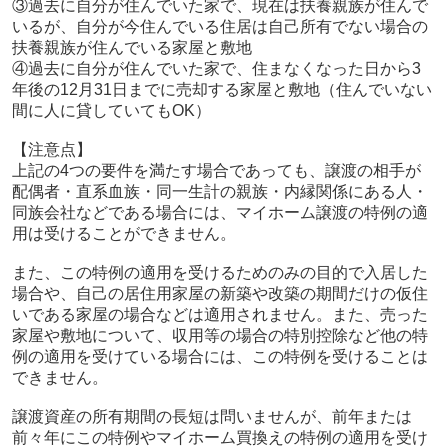
③過去に自分が住んでいた家で、現在は扶養親族が住んで
いるが、自分が今住んでいる住居は自己所有でない場合の
扶養親族が住んでいる家屋と敷地
④過去に自分が住んでいた家で、住まなくなった日から3
年後の12月31日までに売却する家屋と敷地（住んでいない
間に人に貸していてもOK）
【注意点】
上記の4つの要件を満たす場合であっても、譲渡の相手が
配偶者・直系血族・同一生計の親族・内縁関係にある人・
同族会社などである場合には、マイホーム譲渡の特例の適
用は受けることができません。
また、この特例の適用を受けるためのみの目的で入居した
場合や、自己の居住用家屋の新築や改築の期間だけの仮住
いである家屋の場合などは適用されません。また、売った
家屋や敷地について、収用等の場合の特別控除など他の特
例の適用を受けている場合には、この特例を受けることは
できません。
譲渡資産の所有期間の長短は問いませんが、前年または
前々年にこの特例やマイホーム買換えの特例の適用を受け