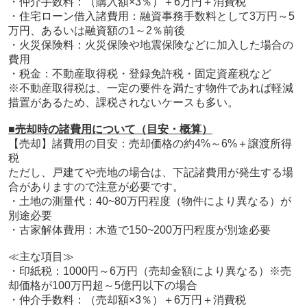
・仲介手数料：（購入額×3％）＋6万円＋消費税
・住宅ローン借入諸費用：融資事務手数料として3万円～5
万円、あるいは融資額の1～2％前後
・火災保険料：火災保険や地震保険などに加入した場合の
費用
・税金：不動産取得税・登録免許税・固定資産税など
※不動産取得税は、一定の要件を満たす物件であれば軽減
措置があるため、課税されないケースも多い。
■売却時の諸費用について（目安・概算）
【売却】諸費用の目安：売却価格の約4%～6%＋譲渡所得
税
ただし、戸建てや売地の場合は、下記諸費用が発生する場
合がありますので注意が必要です。
・土地の測量代：40~80万円程度（物件により異なる）が
別途必要
・古家解体費用：木造で150~200万円程度が別途必要
≪主な項目≫
・印紙税：1000円～6万円（売却金額により異なる）
※売
却価格が100万円超～5億円以下の場合
・仲介手数料：（売却額×3％）＋6万円＋消費税