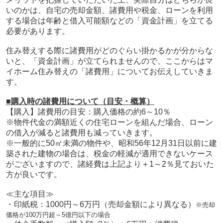
いのかは、自宅の売却金額、諸費用や税金、ローンを利用
する場合は年齢と借入可能額などの「資金計画」を立てる
必要があります。
住み替えする際に諸費用がどのぐらい掛かるかが分からな
いと、「資金計画」が立てられませんので、ここからはマ
イホーム住み替えの「諸費用」についてお伝えしていきま
す。
■購入時の諸費用について（目安・概算）
【購入】諸費用の目安：購入価格の約6～10％
※物件代金の満額近くの住宅ローンを組んだ場合、ローン
の借入が減ると諸費用も減っていきます。
※一般的に50㎡未満の物件や、昭和56年12月31日以前に建
築された建物の場合は、税金の軽減が適用できないケース
がございますので、諸経費は上記より＋1～2％見ておいた
方が良いです。
≪主な項目≫
・印紙税：1000円～6万円（売却金額により異なる）
※売却
価格が100万円超～5億円以下の場合