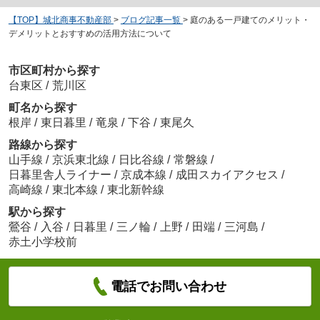
【TOP】城北商事不動産部
>
ブログ記事一覧
>
庭のある一戸建てのメリット・
デメリットとおすすめの活用方法について
市区町村から探す
台東区
/
荒川区
町名から探す
根岸
/
東日暮里
/
竜泉
/
下谷
/
東尾久
路線から探す
山手線
/
京浜東北線
/
日比谷線
/
常磐線
/
日暮里舎人ライナー
/
京成本線
/
成田スカイアクセス
/
高崎線
/
東北本線
/
東北新幹線
駅から探す
鶯谷
/
入谷
/
日暮里
/
三ノ輪
/
上野
/
田端
/
三河島
/
赤土小学校前
電話でお問い合わせ