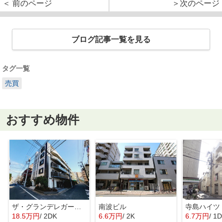
＜ 前のページ
＞次のページ
ブログ記事一覧を見る
タグ一覧
売買
おすすめ物件
ザ・グランデレガーロ東日暮里
南波ビル
寺島ハイツ
18.5万円
/ 2DK
6.6万円
/ 2K
6.7万円
/ 1