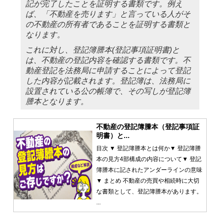
記が完了したことを証明する書類です。例え
ば、「不動産を売ります」と言っている人がそ
の不動産の所有者であることを証明する書類と
なります。
これに対し、登記簿謄本(登記事項証明書)と
は、不動産の登記内容を確認する書類です。不
動産登記を法務局に申請することによって登記
した内容が記載されます。登記簿は、法務局に
設置されている公の帳簿で、その写しが登記簿
謄本となります。
不動産の登記簿謄本（登記事項証
明書）と...
目次 ▼ 登記簿謄本とは何か▼ 登記簿謄
本の見方4部構成の内容について▼ 登記
簿謄本に記されたアンダーラインの意味
▼ まとめ 不動産の売買や相続時に大切
な書類として、登記簿謄本があります。
...