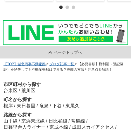
ページトップへ
【TOP】城北商事不動産部
>
ブログ記事一覧
>
【必要書類】権利証（登記済
証）を紛失しても不動産売却はできる？売却の方法と注意点を解説！
市区町村から探す
台東区
/
荒川区
町名から探す
根岸
/
東日暮里
/
竜泉
/
下谷
/
東尾久
路線から探す
山手線
/
京浜東北線
/
日比谷線
/
常磐線
/
日暮里舎人ライナー
/
京成本線
/
成田スカイアクセス
/