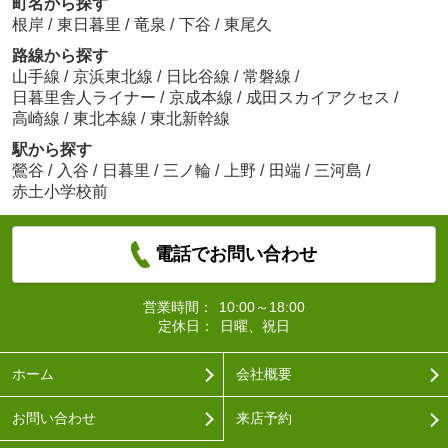
町名から探す
根岸
/
東日暮里
/
竜泉
/
下谷
/
東尾久
路線から探す
山手線
/
京浜東北線
/
日比谷線
/
常磐線
/
日暮里舎人ライナー
/
京成本線
/
成田スカイアクセス
/
高崎線
/
東北本線
/
東北新幹線
駅から探す
鶯谷
/
入谷
/
日暮里
/
三ノ輪
/
上野
/
田端
/
三河島
/
赤土小学校前
電話でお問い合わせ
営業時間：
10:00～18:00
定休日：
日曜、祝日
ホーム
会社概要
お問い合わせ
来店予約