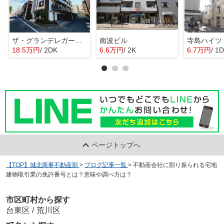
ザ・グランデレガーロ東日暮里
南波ビル
寺島ハイツ
18.5万円
/ 2DK
6.6万円
/ 2K
6.7万円
/ 1
ページトップへ
【TOP】城北商事不動産部
>
ブログ記事一覧
>
不動産会社に割り振られる宅地
建物取引業の免許番号とは？意味や調べ方は？
市区町村から探す
台東区
/
荒川区