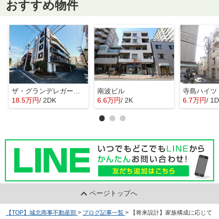
おすすめ物件
ザ・グランデレガーロ東日暮里
南波ビル
寺島ハイツ
18.5万円
/ 2DK
6.6万円
/ 2K
6.7万円
/ 1
ページトップへ
【TOP】城北商事不動産部
>
ブログ記事一覧
>
【将来設計】家族構成に応じて