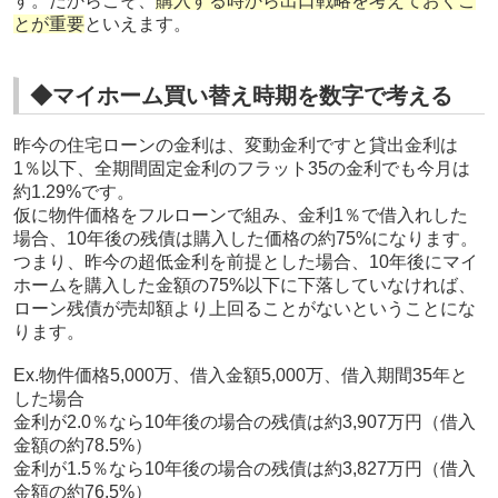
す。だからこそ、
購入する時から出口戦略を考えておくこ
とが重要
といえます。
◆マイホーム買い替え時期を数字で考える
昨今の住宅ローンの金利は、変動金利ですと貸出金利は
1％以下、全期間固定金利のフラット35の金利でも今月は
約1.29%です。
仮に物件価格をフルローンで組み、金利1％で借入れした
場合、10年後の残債は購入した価格の約75%になります。
つまり、昨今の超低金利を前提とした場合、10年後にマイ
ホームを購入した金額の75%以下に下落していなければ、
ローン残債が売却額より上回ることがないということにな
ります。
Ex.物件価格5,000万、借入金額5,000万、借入期間35年と
した場合
金利が2.0％なら10年後の場合の残債は約3,907万円（借入
金額の約78.5%）
金利が1.5％なら10年後の場合の残債は約3,827万円（借入
金額の約76.5%）