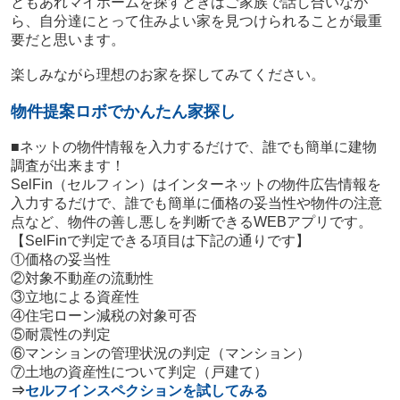
ともあれマイホームを探すときはご家族で話し合いなが
ら、自分達にとって住みよい家を見つけられることが最重
要だと思います。
楽しみながら理想のお家を探してみてください。
物件提案ロボでかんたん家探し
■ネットの物件情報を入力するだけで、誰でも簡単に建物
調査が出来ます！
SelFin（セルフィン）はインターネットの物件広告情報を
入力するだけで、誰でも簡単に価格の妥当性や物件の注意
点など、物件の善し悪しを判断できるWEBアプリです。
【SelFinで判定できる項目は下記の通りです】
①価格の妥当性
②対象不動産の流動性
③立地による資産性
④住宅ローン減税の対象可否
⑤耐震性の判定
⑥マンションの管理状況の判定（マンション）
⑦土地の資産性について判定（戸建て）
⇒
セルフインスペクションを試してみる