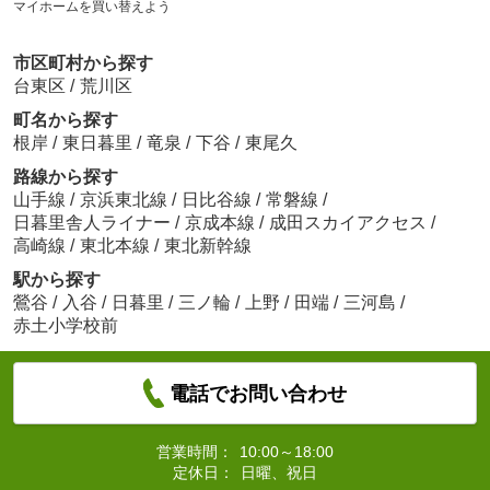
マイホームを買い替えよう
市区町村から探す
台東区
/
荒川区
町名から探す
根岸
/
東日暮里
/
竜泉
/
下谷
/
東尾久
路線から探す
山手線
/
京浜東北線
/
日比谷線
/
常磐線
/
日暮里舎人ライナー
/
京成本線
/
成田スカイアクセス
/
高崎線
/
東北本線
/
東北新幹線
駅から探す
鶯谷
/
入谷
/
日暮里
/
三ノ輪
/
上野
/
田端
/
三河島
/
赤土小学校前
電話でお問い合わせ
営業時間：
10:00～18:00
定休日：
日曜、祝日