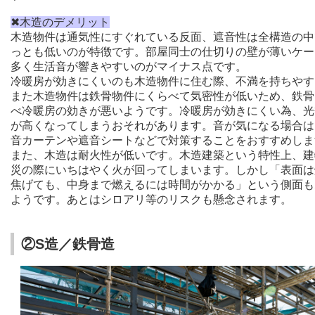
✖木造のデメリット
木造物件は通気性にすぐれている反面、遮音性は全構造の中
っとも低いのが特徴です。部屋同士の仕切りの壁が薄いケー
多く生活音が響きやすいのがマイナス点です。
冷暖房が効きにくいのも木造物件に住む際、不満を持ちやす
また木造物件は鉄骨物件にくらべて気密性が低いため、鉄骨
べ冷暖房の効きが悪いようです。冷暖房が効きにくい為、光
が高くなってしまうおそれがあります。音が気になる場合は
音カーテンや遮音シートなどで対策することをおすすめしま
また、木造は耐火性が低いです。木造建築という特性上、建
災の際にいちはやく火が回ってしまいます。しかし「表面は
焦げても、中身まで燃えるには時間がかかる」という側面も
ようです。あとはシロアリ等のリスクも懸念されます。
②S造／鉄骨造