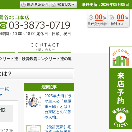
最終更新：2026年08月08日
00
00
件
件
最近見た物件
検討リスト
時間：10:00～18:00 定休日：日曜、祝日
クリート造・鉄骨鉄筋コンクリート造の違
とは？
最新記事
一覧
≫
2025年大河ドラ
マ主人公「蔦屋
重三郎」とは？
骨鉄
台東区との関係
や人物...
【免許更新】宅
20-12-16