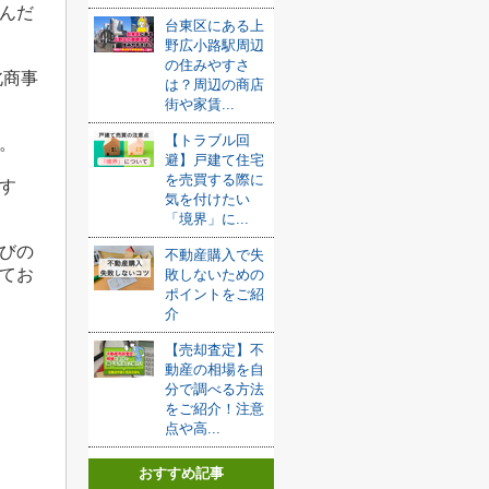
んだ
台東区にある上
野広小路駅周辺
の住みやすさ
北商事
は？周辺の商店
街や家賃...
【トラブル回
。
避】戸建て住宅
を売買する際に
す
気を付けたい
「境界」に...
びの
不動産購入で失
てお
敗しないための
ポイントをご紹
介
【売却査定】不
動産の相場を自
分で調べる方法
をご紹介！注意
点や高...
おすすめ記事