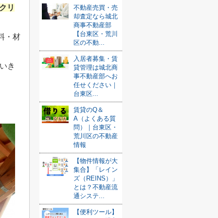
ンクリ
不動産売買・売
却査定なら城北
商事不動産部
【台東区・荒川
料・材
区の不動...
入居者募集・賃
いき
貸管理は城北商
事不動産部へお
任せください｜
台東区...
賃貸のQ＆
A（よくある質
問）｜台東区・
荒川区の不動産
情報
【物件情報が大
集合】「レイン
ズ（REINS）」
とは？不動産流
通システ...
【便利ツール】