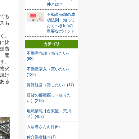
件とは？
不動産売却の成
でも
功法則！知って
スも
おくべき5つの
重要なポイント
く、
に比
カテゴリ
熱費
不動産売却（売りたい）
、遮
(68)
す。
物火
不動産購入（買いたい）
(122)
焼け
ある
賃貸経営（貸したい）(17)
賃貸の部屋探し（借りた
い）(218)
地域情報【台東区・荒川
区】(402)
入居者さん向け(6)
仲介業者様へ(1)