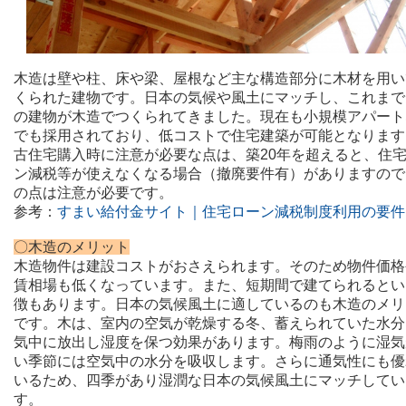
木造は壁や柱、床や梁、屋根など主な構造部分に木材を用い
くられた建物です。
日本の気候や風土にマッチし、これまで
の建物が木造でつくられてきました。
現在も小規模アパート
でも採用されており、低コストで住宅建築が可能となります
古住宅購入時に注意が必要な点は、築20年を超えると、住
ン減税等が使えなくなる場合（撤廃要件有）がありますので
の点は注意が必要です。
参考：
すまい給付金サイト｜住宅ローン減税制度利用の要件
〇木造のメリット
木造物件は建設コストがおさえられます。そのため物件価格
賃相場も低くなっています。また、短期間で建てられるとい
徴もあります。日本の気候風土に適しているのも木造のメリ
です。木は、室内の空気が乾燥する冬、蓄えられていた水分
気中に放出し湿度を保つ効果があります。梅雨のように湿気
い季節には空気中の水分を吸収します。さらに通気性にも優
いるため、四季があり湿潤な日本の気候風土にマッチしてい
す。