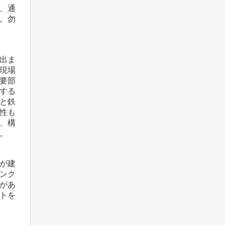
、通
。勿
出ま
現場
要部
する
と鉄
性も
、構
。
が建
ンク
があ
トを