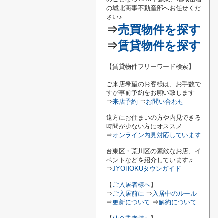
の城北商事不動産部へお任せくだ
さい♪
⇒
売買物件を探す
⇒
賃貸物件を探す
【賃貸物件フリーワード検索】
ご来店希望のお客様は、お手数で
すが事前予約をお願い致します
⇒
来店予約
⇒
お問い合わせ
遠方にお住まいの方や内見できる
時間が少ない方にオススメ
⇒
オンライン内見対応しています
台東区・荒川区の素敵なお店、イ
ベントなどを紹介しています♬
⇒
JYOHOKUタウンガイド
【
ご入居者様へ
】
⇒
ご入居前に
⇒
入居中のルール
⇒
更新について
⇒
解約について