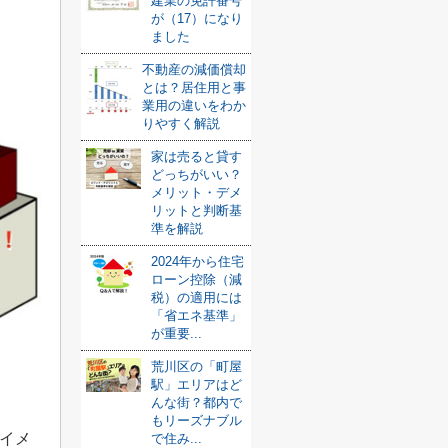
建業の免許番号
が（17）になり
ました
不動産の減価償却
とは？居住用と事
業用の違いをわか
りやすく解説
家は売ると貸す
どっちがいい？
メリット・デメ
リットと判断基
準を解説
2024年から住宅
ローン控除（減
税）の適用には
「省エネ基準」
が重要...
荒川区の「町屋
駅」エリアはど
んな街？都内で
もリーズナブル
イメ
で住み...