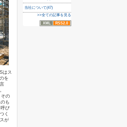
当社について(47)
>>全ての記事を見る
XML
RSS2.0
Sはス
ものを
言
。
。その
上のも
と呼び
つく
スが