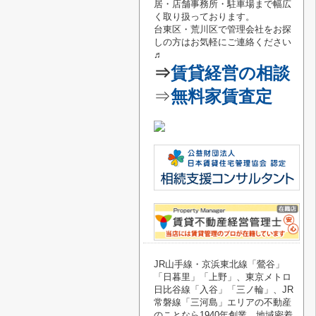
居・店舗事務所・駐車場まで幅広
く取り扱っております。
台東区・荒川区で管理会社をお探
しの方はお気軽にご連絡
ください
♬
⇒
賃貸経営の相談
⇒
無料家賃査定
JR山手線・京浜東北線「鶯谷
」
「
日暮里
」「
上野
」、東京メトロ
日比谷線「
入谷
」「
三ノ輪
」、JR
常磐線「
三河島
」エリアの不動産
のことなら1940年創業、地域密着