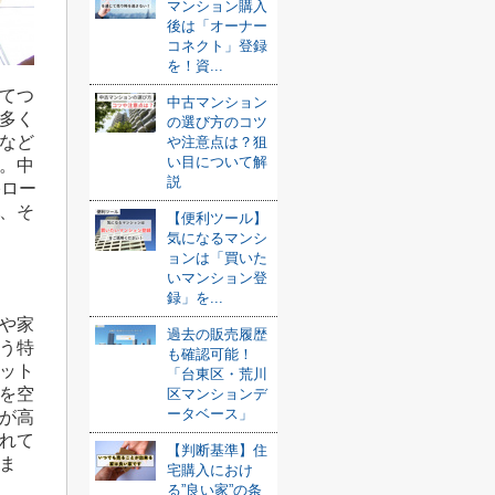
マンション購入
後は「オーナー
コネクト」登録
を！資...
てつ
中古マンション
多く
の選び方のコツ
など
や注意点は？狙
い目について解
。
中
説
宅ロー
、そ
【便利ツール】
気になるマンシ
ョンは「買いた
いマンション登
録」を...
や家
過去の販売履歴
う特
も確認可能！
ット
「台東区・荒川
を空
区マンションデ
ータベース」
が高
れて
【判断基準】住
ま
宅購入におけ
る”良い家”の条