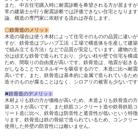
また、中古住宅購入時に耐震診断を希望される方が居ますが
常の建築士が行う耐震診断では評価できない住宅となります
論、構造の専門家に依頼する流れは存在します。
〇鉄骨造のメリット
木造の場合は使う木材によって住宅そのものの品質に違いが
すが、鉄骨造はプレハブ工法（工場で構造体を生産して建築
で組み立てる方法）
などで品質が安定しています。建物の主
分は頑丈な鉄骨で造られており、少ない柱や壁で住宅を構成
ため、間取りの自由度が高いです。鉄骨造は、地震が起きる
がしなることでエネルギーを吸収するので、木造に比べ耐震
高いです。また、鉄骨造は基本的に金属で造られているため
造そのものが腐ることはなく、シロアリの被害も少ないです
✖鉄骨造のデメリット
木材よりも鉄の方が価格が高いため、木造よりも鉄骨造の方
築コストが高いです。また鉄筋コンクリート造や鉄骨鉄筋コ
リート造に比べ、鉄骨造は防音性と遮音性が低いという特徴
ります。鉄骨造は鉄の骨組で造られているため、コンクリー
使用した外壁の防音性には敵いません。