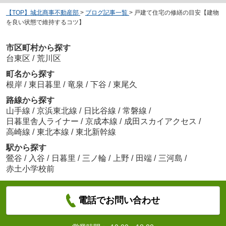
【TOP】城北商事不動産部
>
ブログ記事一覧
>
戸建て住宅の修繕の目安【建物
を良い状態で維持するコツ】
市区町村から探す
台東区
/
荒川区
町名から探す
根岸
/
東日暮里
/
竜泉
/
下谷
/
東尾久
路線から探す
山手線
/
京浜東北線
/
日比谷線
/
常磐線
/
日暮里舎人ライナー
/
京成本線
/
成田スカイアクセス
/
高崎線
/
東北本線
/
東北新幹線
駅から探す
鶯谷
/
入谷
/
日暮里
/
三ノ輪
/
上野
/
田端
/
三河島
/
赤土小学校前
電話でお問い合わせ