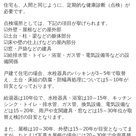
住宅も、人間と同じように、定期的な健康診断（点検）が
必要です。
点検場所としては、下記の項目が挙げられます。
☑外壁・屋根などの屋外部
☑土台・柱・梁などの躯体部分
☑床や壁の仕上げなどの屋内部分
☑窓・戸袋などの建具
☑給排水管・トイレ・浴室・ガス管・電気設備等などの設
備関係
戸建て住宅の場合、水栓器具のパッキンが3～5年で取替
え、土台・床組の防腐・防蟻再処理については5～10年が
目安となっております。
給湯器は10年位で、水栓器具・浴室は10～15年、キッチン
シンク・トイレ・排水管、ガス管、換気設備、電気設備な
どは15～20年、雨戸や玄関建具・窓などは15～30年位が取
替え検討の目安となります。
また、屋根は10～30年、外壁は15～20年が目安となってま
すが、たとえば瓦葺き屋根の場合には20～30年で全面葺替