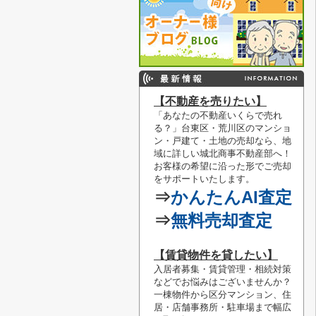
【不動産を売りたい】
「あなたの不動産いくらで売れ
る？」
台東区・荒川区のマンショ
ン・戸建て・土地の売却なら、地
域に詳しい城北商事不動産部へ！
お客様の希望に沿った形でご売却
をサポートいたします。
⇒
かんたんAI査定
⇒
無料売却査定
【賃貸物件を貸したい】
入居者募集・賃貸管理・相続対策
などでお悩みはございませんか？
一棟物件から区分マンション、住
居・店舗事務所・駐車場まで幅広