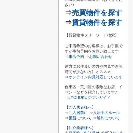
さい♪
⇒
売買物件を探す
⇒
賃貸物件を探す
【賃貸物件フリーワード検索】
ご来店希望のお客様は、お手数で
すが事前予約をお願い致します
⇒
来店予約
⇒
お問い合わせ
遠方にお住まいの方や内見できる
時間が少ない方にオススメ
⇒
オンライン内見対応しています
台東区・荒川区の素敵なお店、イ
ベントなどを紹介しています♬
⇒
JYOHOKUタウンガイド
【
ご入居者様へ
】
⇒
ご入居前に
⇒
入居中のルール
⇒
更新について
⇒
解約について
【
仲介業者様へ
】