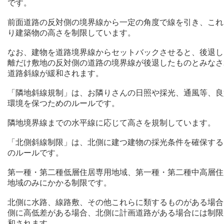
です。
前面道路の反対側の境界線から一定の角度で線を引き、これ
り建築物の高さを制限しています。
なお、建物を道路境界線からセットバックさせると、後退し
離だけ敷地の反対側の道路の境界線が後退したものとみなさ
道路斜線が緩和されます。
「隣地斜線規制」は、お隣りさんの日照や採光、通風等、良
環境を保つためのルールです。
隣地境界線までの水平線に応じて高さを規制しています。
「北側斜線制限」は、北側に建つ建物の採光条件を確保する
のルールです。
第一種・第二種低層住居専用地域、第一種・第二種中高層住
地域のみにかかる制限です。
北側に水路、線路敷、その他これらに類するものがある場合
側に高低差がある場合、北側に計画道路がある場合には制限
和されます。