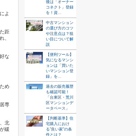
後は「オーナー
コネクト」登録
を！資...
によ
中古マンション
の選び方のコツ
た距
や注意点は？狙
れ、
い目について解
説
【便利ツール】
好な
気になるマンシ
ョンは「買いた
いマンション登
録」を...
ため
過去の販売履歴
も確認可能！
「台東区・荒川
区マンションデ
居専
ータベース」
【判断基準】住
、北
宅購入におけ
が緩
る”良い家”の条
件とは？