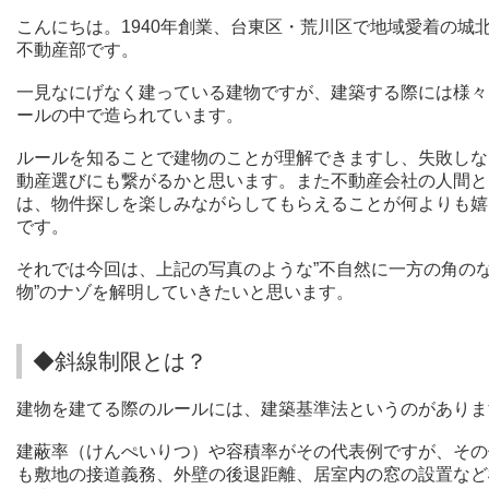
こんにちは。1940年創業、台東区・荒川区で地域愛着の城
不動産部です。
一見なにげなく建っている建物ですが、建築する際には様々
ールの中で造られています。
ルールを知ることで建物のことが理解できますし、失敗しな
動産選びにも繋がるかと思います。また不動産会社の人間と
は、物件探しを楽しみながらしてもらえることが何よりも嬉
です。
それでは今回は、
上記の写真のような”不自然に一方の角の
物”のナゾを解明していきたいと思います。
◆斜線制限とは？
建物を建てる際のルールには、建築基準法というのがありま
建蔽率（けんぺいりつ）や容積率がその代表例ですが、その
も
敷地の接道義務、
外壁の後退距離、
居室内の窓の設置など