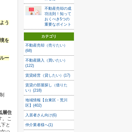
不動産売却の成
功法則！知って
おくべき5つの
よう
重要なポイント
カテゴリ
境を
不動産売却（売りたい）
(68)
ルー
不動産購入（買いたい）
(122)
賃貸経営（貸したい）(17)
賃貸の部屋探し（借りた
い）(218)
制
地域情報【台東区・荒川
区】(402)
低層住
入居者さん向け(6)
す。
こ
以下と
仲介業者様へ(1)
かかっ