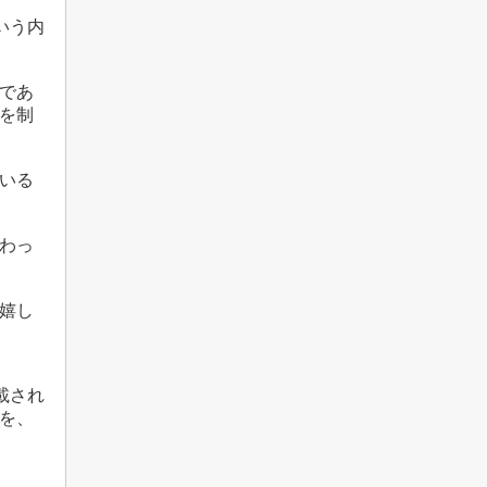
いう内
であ
を制
いる
わっ
嬉し
載され
を、