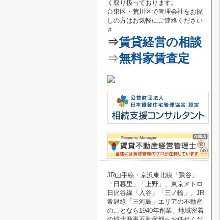
く取り扱っております。
台東区・荒川区で管理会社をお探
しの方はお気軽にご連絡
ください
♬
⇒
賃貸経営の相談
⇒
無料家賃査定
JR山手線・京浜東北線「鶯谷
」
「
日暮里
」「
上野
」、東京メトロ
日比谷線「
入谷
」「
三ノ輪
」、JR
常磐線「
三河島
」エリアの不動産
のことなら1940年創業、地域密着
の城北商事不動産部へお任せくだ