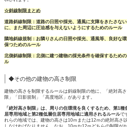
☆斜線制限まとめ
道路斜線制限：道路の日照や採光、通風に支障をきたさない
に、また周辺に圧迫感を与えないようにするためのルール
隣地斜線規制：お隣りさんの日照や採光、通風等、良好な環
保つためのルール
北側斜線制限：北側に建つ建物の採光条件を確保するための
ル
◆その他の建物の高さ制限
建物の高さを制限するルールは
斜線制限の他に
、「絶対高さ
限」「日影規制」「高度地区」があります。
「絶対高さ制限」は、周りの住環境を良くするため、第1種
居専用地域と第2種低層住居専用地域に適用されるルール
で
れらの地域では、建物の高さは10ｍまたは12ｍの絶対高さ
しなければなりません。
なお、10ｍか12ｍどちらの制限が