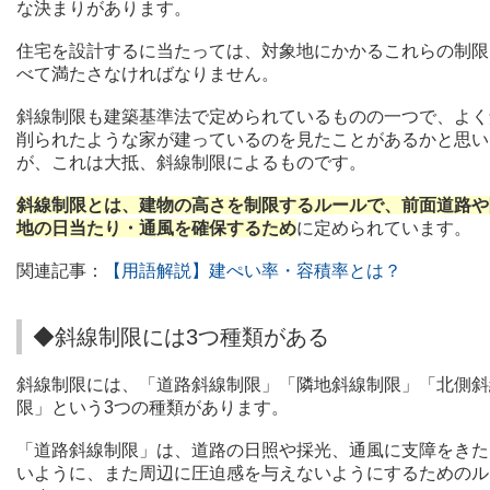
な決まり
があります。
住宅を設計するに当たっては、対象地にかかるこれらの制限
べて満たさなければなりません。
斜線制限も建築基準法で定められているものの一つで、よく
削られたような家が建っているのを見たことがあるかと思い
が、これは大抵、斜線制限によるものです。
斜線制限とは、建物の高さを制限するルールで、
前面道路や
地の日当たり・通風を確保するため
に定められています。
関連記事：
【用語解説】建ぺい率・容積率とは？
◆斜線制限には3つ種類がある
斜線制限には、「道路斜線制限」「隣地斜線制限」「北側斜
限」という3つの種類があります。
「道路斜線制限」は、道路の日照や採光、通風に支障をきた
いように、また周辺に圧迫感を与えないようにするためのル