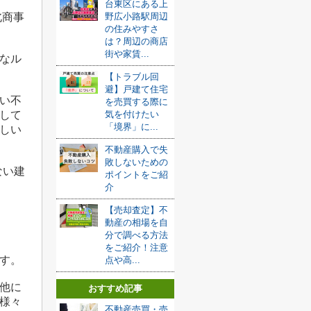
台東区にある上
北商事
野広小路駅周辺
の住みやすさ
は？周辺の商店
街や家賃...
なル
【トラブル回
避】戸建て住宅
い不
を売買する際に
して
気を付けたい
「境界」に...
しい
不動産購入で失
敗しないための
ない建
ポイントをご紹
介
【売却査定】不
動産の相場を自
分で調べる方法
をご紹介！注意
す。
点や高...
他に
おすすめ記事
様々
不動産売買・売