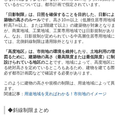
ているかについては、都市計画で指定されています。
「日影制限」は、日照を確保することを目的した、日影によ
築物の高さのルール
です。
高さ10ｍ以上（低層住居専用地
軒高7ｍ以上、または3階建て以上）の建築物が対象となり
が、商業地域、工業地域、工業専用地域では日影規制があり
ん。
なお、日影規制が定められている中高層住居専用地域に
ては、北側斜線制限は適用除外となります。
「高度地区」は、市街地の環境を維持したり、土地利用の増
図るために、建築物の高さ（最高限度または最低限度）に制
設けられている地区のこと
です。地域によって、高度地区に
る絶対高さを定めているところもあるため、建物を建てる際
必ず都市計画図などで確認する必要があります。
このように建物の高さや規模の制限は、用途地域によって異
ます。
関連記事：
用途地域を見ればわかる！市街地のイメージ
◆斜線制限まとめ