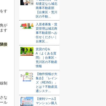
却査定なら城北
商事不動産部
をす
【台東区・荒川
区の不動...
入居者募集・賃
角が
貸管理は城北商
ます
事不動産部へお
任せください｜
台東区...
隣接
賃貸のQ＆
A（よくある質
問）｜台東区・
荒川区の不動産
情報
【物件情報が大
集合】「レイン
ズ（REINS）」
線制
とは？不動産流
通システ...
さな
【便利ツール】
ール
マンション購入