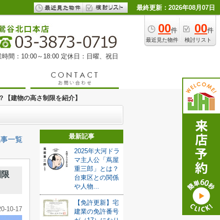
最終更新：2026年08月07日
00
00
件
件
最近見た物件
検討リスト
時間：10:00～18:00 定休日：日曜、祝日
？【建物の高さ制限を紹介】
最新記事
記事一覧
2025年大河ドラ
マ主人公「蔦屋
重三郎」とは？
制限
台東区との関係
や人物...
【免許更新】宅
20-10-17
建業の免許番号