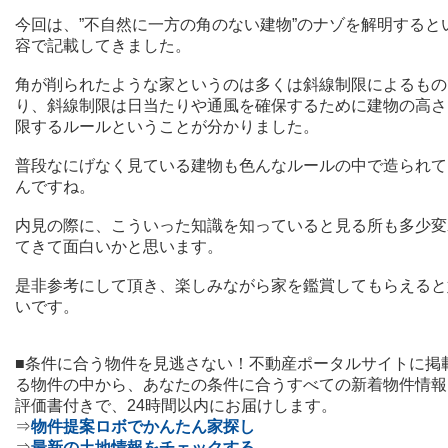
今回は、”不自然に一方の角のない建物”のナゾを解明すると
容で記載してきました。
角が削られたような家というのは多くは斜線制限によるもの
り、斜線制限は
日当たりや通風を確保するために
建物の高さ
限するルールということが分かりました。
普段なにげなく見ている建物も色んなルールの中で造られて
んですね。
内見の際に、こういった知識を知っていると見る所も多少変
てきて面白いかと思います。
是非参考にして頂き、楽しみながら家を鑑賞してもらえると
いです。
■条件
に合う物件を見逃さない！不動産ポータルサイトに掲
る物件の中から、あなたの条件に合うすべての新着物件情報
評価書付きで、24時間以内にお届けします。
⇒
物件提案ロボでかんたん家探し
⇒
最新の土地情報をチェックする