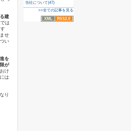
当社について(47)
>>全ての記事を見る
る建
XML
RSS2.0
域では
ます
ませ
つい
進を
限が
おけ
には
なり