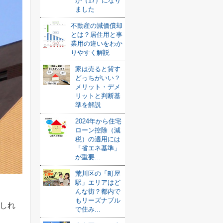
が（17）になり
ました
不動産の減価償却
とは？居住用と事
業用の違いをわか
りやすく解説
家は売ると貸す
どっちがいい？
メリット・デメ
リットと判断基
準を解説
2024年から住宅
ローン控除（減
税）の適用には
「省エネ基準」
が重要...
荒川区の「町屋
駅」エリアはど
んな街？都内で
もリーズナブル
しれ
で住み...