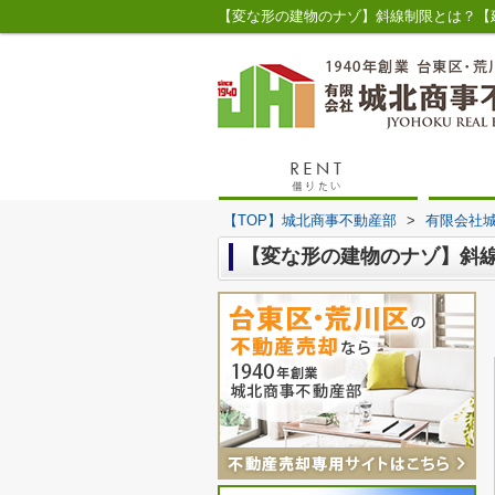
【TOP】城北商事不動産部
>
有限会社
【変な形の建物のナゾ】斜