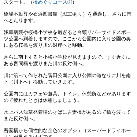
スタート。（
橋めぐりコース①
）
橋場不動尊や石浜図書館（
AED
あり）を通過し、さらに南
へと走ります。
浅草病院や桜橋小学校を過ぎると台頭リバーサイドスポー
ツ公園へ到着しますので、ここから公園内に入り公園の奥
にある桜橋を渡り川の対岸へと移動。
さらに南下すると小梅小学校が見えますので、すぐ近くに
ある言問橋を渡りまた川の反対側へ。
川に沿って作られた隅田公園に入り公園の道なりに川を南
下（川下へ）移動していきます。
公園内にはカフェや遊具、トイレ、休憩所などがあります
ので疲れたときは休憩しましょう。
水上バス浅草発着場のそばに吾妻橋があるので橋を渡って
また反対側へ。
吾妻橋から個性的な金色のオブジェ（スーパードライホー
ル）が見えるはずです。