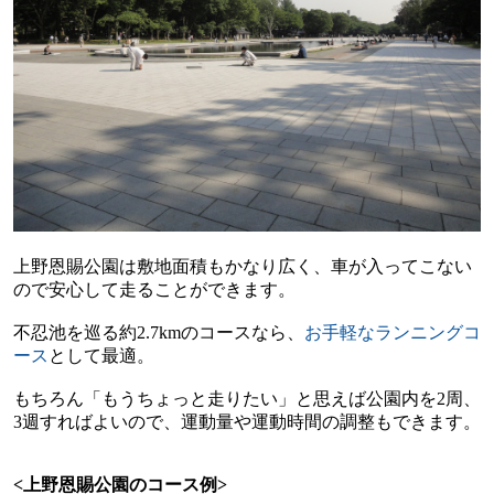
上野恩賜公園は敷地面積もかなり広く、車が入ってこない
ので安心して走ることができます。
不忍池を巡る約
2.7km
のコースなら、
お手軽なランニングコ
ース
として最適。
もちろん「もうちょっと走りたい」と思えば公園内を
2
周、
3
週すればよいので、運動量や運動時間の調整もできます。
<
上野恩賜公園のコース例
>