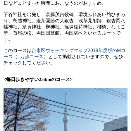
日などまとまった時間におこなうのがおすすめ。
下谷神社を出発し、斎藤茂吉歌碑、環境ふれあい館ひまわ
り、鳥越神社、蓬莱園跡の大銀杏、浅草見附跡、銀杏岡八
幡神社、須賀神社、榊神社、篠塚稲荷神社、柳橋、なまこ
壁、首尾の松、両国国技館、両国駅へといたるルートで
す。
このコースは
台東区ウォーキングマップ
2018
年度版の
M
コ
ース（
1
万歩コース）
として掲載されていますので、ぜひ
チェックしてください。
<
毎日歩きやすい
2.6km
のコース
>