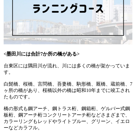
<
墨田川には合計
7
か所の橋がある
>
台東区には隅田川が流れ、川には多くの橋が架かっていま
す。
白髭橋、桜橋、言問橋、吾妻橋、駒形橋、厩橋、蔵前橋、
7
ヶ所の橋があり、桜橋以外の橋は昭和
10
年までに竣工され
たものです。
橋の形式も鋼アーチ、鋼トラス桁、鋼箱桁、ゲルバー式鋼
板桁、鋼アーチ桁コンクリートアーチ桁などさまざまで、
カラーリングもレッドやライトブルー、グリーン、イエロ
ーなどカラフル。