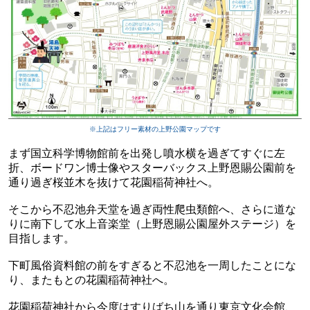
※上記はフリー素材の上野公園マップです
まず国立科学博物館前を出発し噴水横を過ぎてすぐに左
折、ボードワン博士像やスターバックス上野恩賜公園前を
通り過ぎ桜並木を抜けて花園稲荷神社へ。
そこから不忍池弁天堂を過ぎ両性爬虫類館へ、さらに道な
りに南下して水上音楽堂（上野恩賜公園屋外ステージ）を
目指します。
下町風俗資料館の前をすぎると不忍池を一周したことにな
り、またもとの花園稲荷神社へ。
花園稲荷神社から今度はすりばち山を通り東京文化会館、