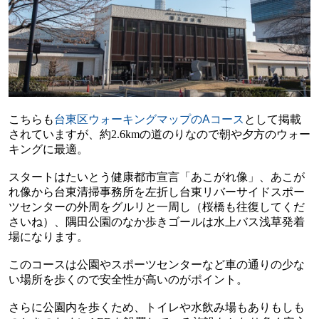
こちらも
台東区ウォーキングマップの
A
コース
として掲載
されていますが、約
2.6km
の道のりなので朝や夕方のウォー
キングに最適。
スタートはたいとう健康都市宣言「あこがれ像」、あこが
れ像から台東清掃事務所を左折し台東リバーサイドスポー
ツセンターの外周をグルリと一周し（桜橋も往復してくだ
さいね）、隅田公園のなか歩きゴールは水上バス浅草発着
場になります。
このコースは公園やスポーツセンターなど車の通りの少な
い場所を歩くので安全性が高いのがポイント。
さらに公園内を歩くため、トイレや水飲み場もありもしも