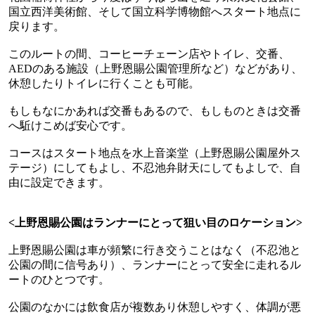
国立西洋美術館、そして国立科学博物館へスタート地点に
戻ります。
このルートの間、コーヒーチェーン店やトイレ、交番、
AED
のある施設（上野恩賜公園管理所など）などがあり、
休憩したりトイレに行くことも可能。
もしもなにかあれば交番もあるので、もしものときは交番
へ駈けこめば安心です。
コースはスタート地点を水上音楽堂（上野恩賜公園屋外ス
テージ）にしてもよし、不忍池弁財天にしてもよしで、自
由に設定できます。
<
上野恩賜公園はランナーにとって狙い目のロケーション
>
上野恩賜公園は車が頻繁に行き交うことはなく（不忍池と
公園の間に信号あり）、ランナーにとって安全に走れるル
ートのひとつです。
公園のなかには飲食店が複数あり休憩しやすく、体調が悪