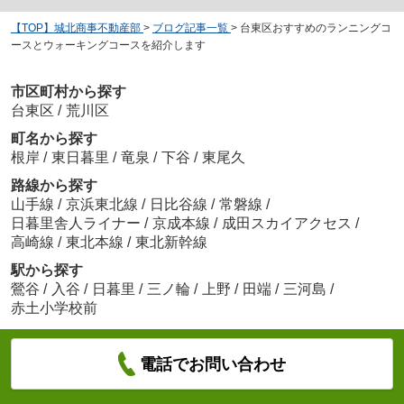
【TOP】城北商事不動産部
>
ブログ記事一覧
>
台東区おすすめのランニングコ
ースとウォーキングコースを紹介します
市区町村から探す
台東区
/
荒川区
町名から探す
根岸
/
東日暮里
/
竜泉
/
下谷
/
東尾久
路線から探す
山手線
/
京浜東北線
/
日比谷線
/
常磐線
/
日暮里舎人ライナー
/
京成本線
/
成田スカイアクセス
/
高崎線
/
東北本線
/
東北新幹線
駅から探す
鶯谷
/
入谷
/
日暮里
/
三ノ輪
/
上野
/
田端
/
三河島
/
赤土小学校前
電話でお問い合わせ