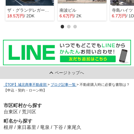
ザ・グランデレガーロ東日暮里
南波ビル
寺島ハイツ
18.5万円
/ 2DK
6.6万円
/ 2K
6.7万円
/ 1
ページトップへ
【TOP】城北商事不動産部
>
ブログ記事一覧
>
不動産購入時に必要な書類は？
【申込・契約・ローン時】
市区町村から探す
台東区
/
荒川区
町名から探す
根岸
/
東日暮里
/
竜泉
/
下谷
/
東尾久