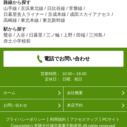
路線から探す
山手線
/
京浜東北線
/
日比谷線
/
常磐線
/
日暮里舎人ライナー
/
京成本線
/
成田スカイアクセス
/
高崎線
/
東北本線
/
東北新幹線
駅から探す
鶯谷
/
入谷
/
日暮里
/
三ノ輪
/
上野
/
田端
/
三河島
/
赤土小学校前
電話でお問い合わせ
営業時間：
10:00～18:00
定休日：
日曜、祝日
ホーム
会社概要
お問い合わせ
来店予約
プライバシーポリシー
利用規約
アクセスマップ
PCサイト
Copyright(c) 有限会社城北商事不動産部 All rights reserved.