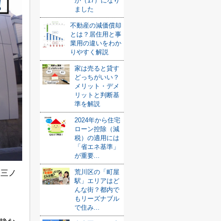
が（17）になり
ました
不動産の減価償却
とは？居住用と事
業用の違いをわか
りやすく解説
家は売ると貸す
どっちがいい？
メリット・デメ
リットと判断基
準を解説
2024年から住宅
ローン控除（減
税）の適用には
「省エネ基準」
が重要...
荒川区の「町屋
る三ノ
駅」エリアはど
んな街？都内で
もリーズナブル
で住み...