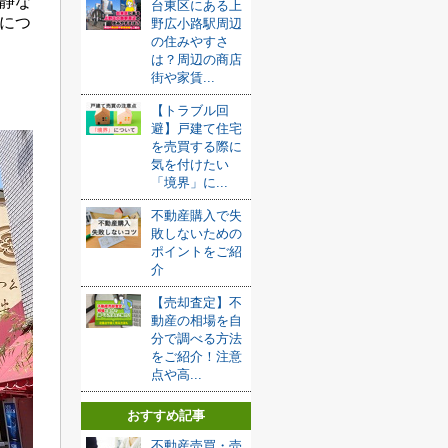
静な
台東区にある上
につ
野広小路駅周辺
の住みやすさ
は？周辺の商店
街や家賃...
【トラブル回
避】戸建て住宅
を売買する際に
気を付けたい
「境界」に...
不動産購入で失
敗しないための
ポイントをご紹
介
【売却査定】不
動産の相場を自
分で調べる方法
をご紹介！注意
点や高...
おすすめ記事
不動産売買・売