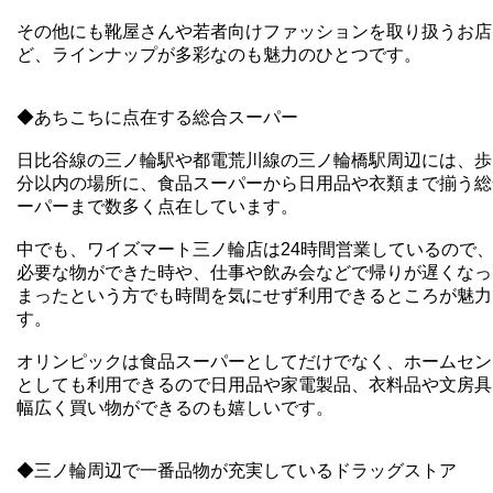
その他にも靴屋さんや若者向けファッションを取り扱うお店
ど、ラインナップが多彩なのも魅力のひとつです。
◆あちこちに点在する総合スーパー
日比谷線の三ノ輪駅や都電荒川線の三ノ輪橋駅周辺には、歩
分以内の場所に、食品スーパーから日
用品や衣類まで揃う総
ーパーまで数多く点在しています。
中でも、ワイズマート三ノ輪店は24時間営業しているので
必要な物ができた時や、仕事や飲み会などで帰りが遅くなっ
まったという方でも時間を気にせず利用できるところが魅力
す。
オリンピックは食品スーパーとしてだけでなく、ホームセン
としても利用できるので日用品や家電製品、衣料品や文房具
幅広く買い物ができるのも嬉しいです。
◆三ノ輪周辺で一番品物が充実しているドラッグストア