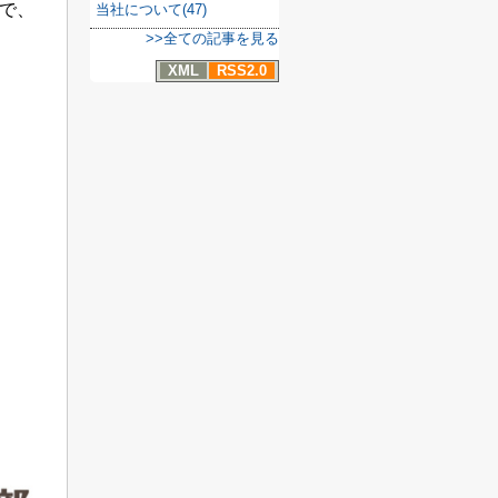
で、
当社について(47)
>>全ての記事を見る
XML
RSS2.0