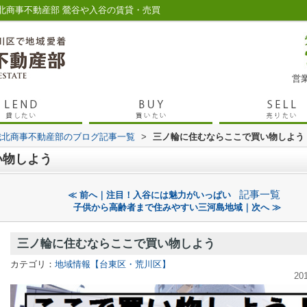
北商事不動産部 鶯谷や入谷の賃貸・売買
営業
城北商事不動産部のブログ記事一覧
>
三ノ輪に住むならここで買い物しよう
い物しよう
記事一覧
≪ 前へ｜注目！入谷には魅力がいっぱい
子供から高齢者まで住みやすい三河島地域｜次へ ≫
三ノ輪に住むならここで買い物しよう
カテゴリ：
地域情報【台東区・荒川区】
20