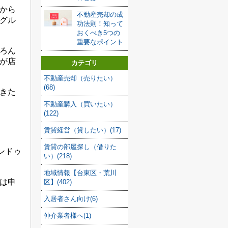
から
不動産売却の成
グル
功法則！知って
おくべき5つの
重要なポイント
ろん
が店
カテゴリ
不動産売却（売りたい）
(68)
きた
不動産購入（買いたい）
(122)
賃貸経営（貸したい）(17)
賃貸の部屋探し（借りた
ンドゥ
い）(218)
地域情報【台東区・荒川
は申
区】(402)
入居者さん向け(6)
仲介業者様へ(1)