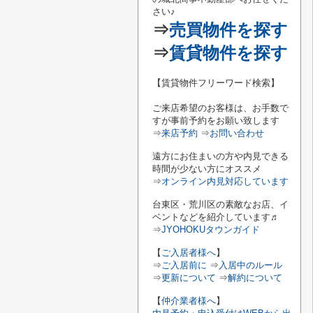
さい♪
⇒
売買物件を探す
⇒
賃貸物件を探す
【賃貸物件フリーワード検索】
ご来店希望のお客様は、お手数で
すが事前予約をお願い致します
⇒
来店予約
⇒
お問い合わせ
遠方にお住まいの方や内見できる
時間が少ない方にオススメ
⇒
オンライン内見対応しています
台東区・荒川区の素敵なお店、イ
ベントなどを紹介しています♬
⇒
JYOHOKUタウンガイド
【
ご入居者様へ
】
⇒
ご入居前に
⇒
入居中のルール
⇒
更新について
⇒
解約について
【
仲介業者様へ
】