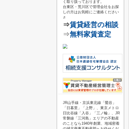
く取り扱っております。
台東区・荒川区で管理会社をお探
しの方はお気軽にご連絡
ください
♬
⇒
賃貸経営の相談
⇒
無料家賃査定
JR山手線・京浜東北線「鶯谷
」
「
日暮里
」「
上野
」、東京メトロ
日比谷線「
入谷
」「
三ノ輪
」、JR
常磐線「
三河島
」エリアの不動産
のことなら1940年創業、地域密着
の城北商事不動産部へお任せくだ