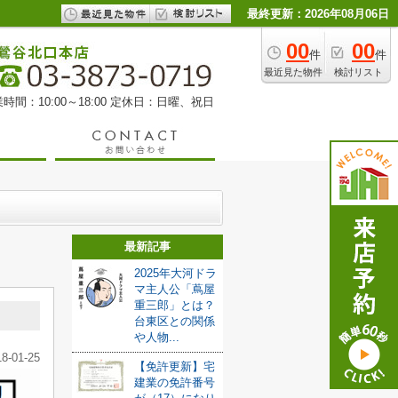
最終更新：2026年08月06日
00
00
件
件
最近見た物件
検討リスト
時間：10:00～18:00 定休日：日曜、祝日
最新記事
2025年大河ドラ
マ主人公「蔦屋
重三郎」とは？
台東区との関係
や人物...
18-01-25
【免許更新】宅
建業の免許番号