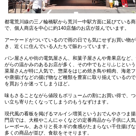
都電荒川線の三ノ輪橋駅から荒川一中駅方面に延びている商
で、個人商店を中心に約140店舗のお店が並んでいます。
アーケードがついているので雨の日でも気にせずお買い物が
き、近くに住んでいる人たちで賑わっています。
パン屋さんや街の電気屋さん、和菓子屋さんや青果店など、
がらの温かみのあるお店が多く、その中でもとりふじという
菜屋さんが特に人気で、惣菜をはじめ焼き鳥や精肉、海老フ
や唐揚げなどの揚げ物など種類を豊富に取り揃えているので
を買おうか迷ってしまうほど。
味もさることながら値段もボリュームの割にお買い得で、つ
い立ち寄りたくなってしまうのもうなずけます。
現代風の看板を掲げるマルイシ増英というおでんやさつま揚
門店では、大根やこんにゃくなどの定番商品から子供に人気
レーボール、あさりと長ネギの食感がたまらない千住揚げな
多くの商品が並び、食欲をそそります。