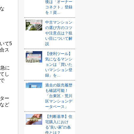
後は「オーナー
コネクト」登録
な
を！資...
中古マンション
の選び方のコツ
や注意点は？狙
い目について解
いて5
説
合ス
【便利ツール】
気になるマンシ
ョンは「買いた
、急に
いマンション登
てし
録」を...
で
過去の販売履歴
も確認可能！
「台東区・荒川
ター
区マンションデ
など
ータベース」
【判断基準】住
宅購入におけ
る”良い家”の条
件とは？