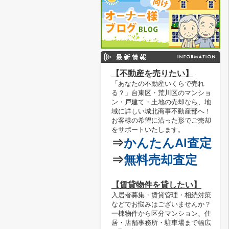
【不動産を売りたい】
「あなたの不動産いくらで売れ
る？」
台東区・荒川区のマンショ
ン・戸建て・土地の売却なら、地
域に詳しい城北商事不動産部へ！
お客様の希望に沿った形でご売却
をサポートいたします。
⇒
かんたんAI査定
⇒
無料売却査定
【賃貸物件を貸したい】
入居者募集・賃貸管理・相続対策
などでお悩みはございませんか？
一棟物件から区分マンション、住
居・店舗事務所・駐車場まで幅広