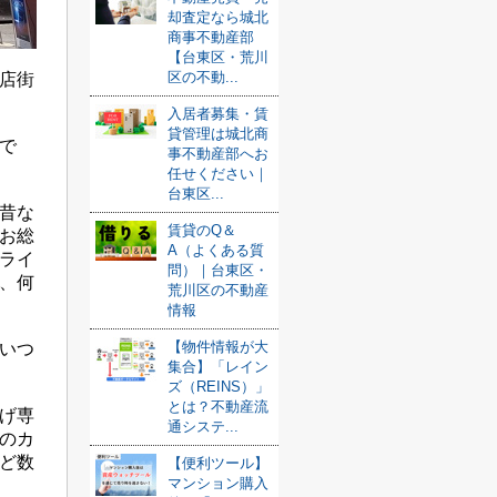
却査定なら城北
商事不動産部
【台東区・荒川
区の不動...
店街
入居者募集・賃
貸管理は城北商
で
事不動産部へお
任せください｜
台東区...
昔な
賃貸のQ＆
お総
A（よくある質
ライ
問）｜台東区・
、何
荒川区の不動産
情報
【物件情報が大
いつ
集合】「レイン
ズ（REINS）」
とは？不動産流
げ専
通システ...
のカ
ど数
【便利ツール】
マンション購入