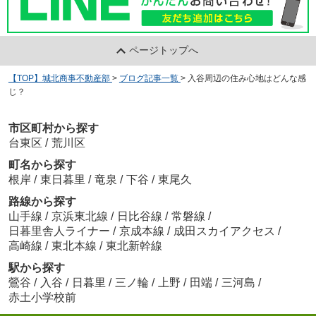
ページトップへ
【TOP】城北商事不動産部
>
ブログ記事一覧
>
入谷周辺の住み心地はどんな感
じ？
市区町村から探す
台東区
/
荒川区
町名から探す
根岸
/
東日暮里
/
竜泉
/
下谷
/
東尾久
路線から探す
山手線
/
京浜東北線
/
日比谷線
/
常磐線
/
日暮里舎人ライナー
/
京成本線
/
成田スカイアクセス
/
高崎線
/
東北本線
/
東北新幹線
駅から探す
鶯谷
/
入谷
/
日暮里
/
三ノ輪
/
上野
/
田端
/
三河島
/
赤土小学校前