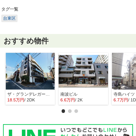
タグ一覧
台東区
おすすめ物件
ザ・グランデレガーロ東日暮里
南波ビル
寺島ハイツ
18.5万円
/ 2DK
6.6万円
/ 2K
6.7万円
/ 1