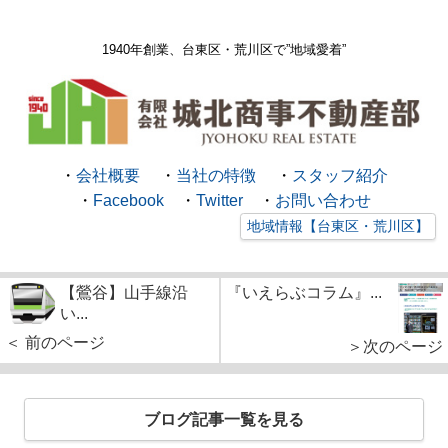
1940年創業、台東区・荒川区で
”地域愛着”
・
会社概要
・
当社の特徴
・
スタッフ紹介
・
Facebook
・
Twitter
・
お問い合わせ
地域情報【台東区・荒川区】
【鶯谷】山手線沿
『いえらぶコラム』...
い...
＜ 前のページ
＞次のページ
ブログ記事一覧を見る