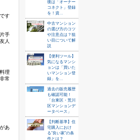
後は「オーナー
コネクト」登録
を！資...
です
中古マンション
の選び方のコツ
片手
や注意点は？狙
い目について解
友人
説
【便利ツール】
気になるマンシ
ョンは「買いた
料理
いマンション登
非常
録」を...
過去の販売履歴
も確認可能！
「台東区・荒川
区マンションデ
ータベース」
【判断基準】住
があ
宅購入におけ
る”良い家”の条
件とは？