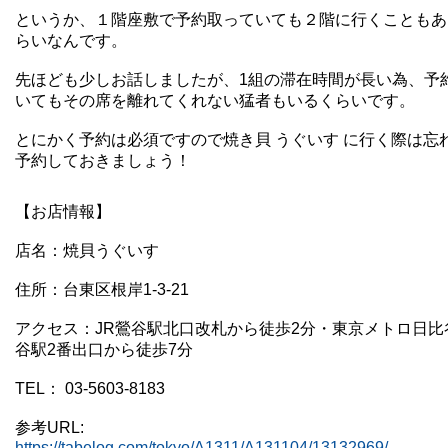
というか、１階座敷で予約取っていても２階に行くこともあ
らいなんです。
先ほども少しお話しましたが、1組の滞在時間が長い為、予
いてもその席を離れてくれない猛者もいるくらいです。
とにかく予約は必須ですので焼き貝 うぐいす に行く際は忘
予約しておきましょう！
【お店情報】
店名：
焼貝うぐいす
住所：
台東区根岸1-3-21
アクセス：
JR鶯谷駅北口改札から徒歩2分・
東京メトロ日比
谷駅2番出口から徒歩7分
TEL：
03-5603-8183
参考URL:
https://tabelog.com/tokyo/A1311/A131104/13132969/