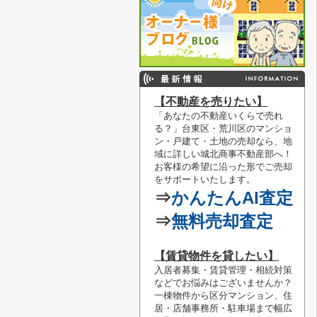
【不動産を売りたい】
「あなたの不動産いくらで売れ
る？」
台東区・荒川区のマンショ
ン・戸建て・土地の売却なら、地
域に詳しい城北商事不動産部へ！
お客様の希望に沿った形でご売却
をサポートいたします。
⇒
かんたんAI査定
⇒
無料売却査定
【賃貸物件を貸したい】
入居者募集・賃貸管理・相続対策
などでお悩みはございませんか？
一棟物件から区分マンション、住
居・店舗事務所・駐車場まで幅広