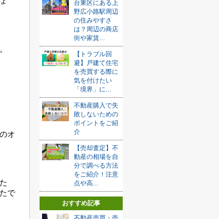
ょ
台東区にある上
野広小路駅周辺
の住みやすさ
は？周辺の商店
街や家賃...
。
【トラブル回
避】戸建て住宅
を売買する際に
気を付けたい
「境界」に...
不動産購入で失
敗しないための
ポイントをご紹
介
のオ
【売却査定】不
動産の相場を自
分で調べる方法
をご紹介！注意
た
点や高...
たで
おすすめ記事
不動産売買・売