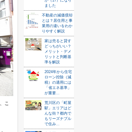
が（17）になり
ました
不動産の減価償却
とは？居住用と事
業用の違いをわか
りやすく解説
家は売ると貸す
どっちがいい？
メリット・デメ
リットと判断基
準を解説
2024年から住宅
ローン控除（減
税）の適用には
「省エネ基準」
が重要...
荒川区の「町屋
、こ
駅」エリアはど
んな街？都内で
もリーズナブル
で住み...