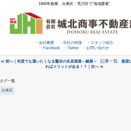
1940年創業、台東区・荒川区で
”地域愛着”
・
会社概要
・
当社の特徴
・
スタッフ紹介
・
Facebook
・
Twitter
・
お問い合わせ
記事一覧
≪ 前へ｜何度でも通いたくなる鶯谷の名居酒屋～鍵屋～
賃貸
ればメリットがある！？｜次へ ≫
タグ一覧
台東区