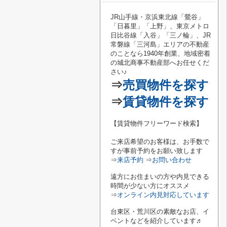
JR山手線・京浜東北線「鶯谷
」
「
日暮里
」「
上野
」、東京メトロ
日比谷線「
入谷
」「
三ノ輪
」、JR
常磐線「
三河島
」エリアの不動産
のことなら1940年創業、地域密着
の城北商事不動産部へお任せくだ
さい♪
⇒
売買物件を探す
⇒
賃貸物件を探す
【賃貸物件フリーワード検索】
ご来店希望のお客様は、お手数で
すが事前予約をお願い致します
⇒
来店予約
⇒
お問い合わせ
遠方にお住まいの方や内見できる
時間が少ない方にオススメ
⇒
オンライン内見対応しています
台東区・荒川区の素敵なお店、イ
ベントなどを紹介しています♬