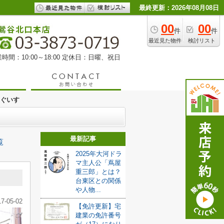
最終更新：2026年08月08日
00
00
件
件
最近見た物件
検討リスト
時間：10:00～18:00 定休日：日曜、祝日
うぐいす
最新記事
覧
2025年大河ドラ
マ主人公「蔦屋
重三郎」とは？
台東区との関係
や人物...
17-05-02
【免許更新】宅
建業の免許番号