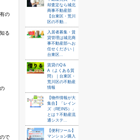
却査定なら城北
商事不動産部
有の
【台東区・荒川
区の不動...
入居者募集・賃
知る
貸管理は城北商
事不動産部へお
任せください｜
台東区...
賃貸のQ＆
A（よくある質
問）｜台東区・
荒川区の不動産
情報
の
【物件情報が大
集合】「レイン
ズ（REINS）」
とは？不動産流
通システ...
【便利ツール】
マンション購入
ので