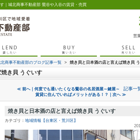
いす｜城北商事不動産部 鶯谷や入谷の賃貸・売買
営業
城北商事不動産部のブログ記事一覧
>
焼き貝と日本酒の店と言えば焼き貝 
焼き貝 うぐいす
記事一
≪ 前へ｜何度でも通いたくなる鶯谷の名居酒屋～鍵屋～
賃貸に住んでいればメリットがある！？｜次へ ≫
焼き貝と日本酒の店と言えば焼き貝 うぐいす
カテゴリ：
地域情報【台東区・荒川区】
20