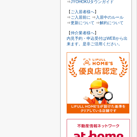
⇒
JYOHOKUタウンガイド
【
ご入居者様へ
】
⇒
ご入居前に
⇒
入居中のルール
⇒
更新について
⇒
解約について
【
仲介業者様へ
】
内見予約・申込受付はWEBから出
来ます。是非ご活用ください。