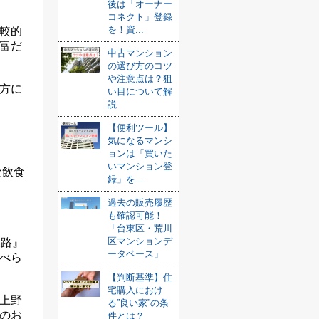
後は「オーナー
コネクト」登録
を！資...
較的
富だ
中古マンション
の選び方のコツ
や注意点は？狙
方に
い目について解
説
【便利ツール】
気になるマンシ
ョンは「買いた
いマンション登
な飲食
録」を...
過去の販売履歴
も確認可能！
「台東区・荒川
区マンションデ
濃路』
ータベース」
べら
【判断基準】住
宅購入におけ
上野
る”良い家”の条
のお
件とは？