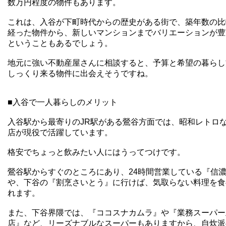
数万円程度の物件もあります。
これは、入谷が下町時代からの歴史がある街で、築年数の比
経った物件から、新しいマンションまでバリエーションが豊
ということもあるでしょう。
地元に強い不動産屋さんに相談すると、予算と希望の暮らし
しっくり来る物件に出会えそうですね。
■入谷で一人暮らしのメリット
入谷駅から最寄りのJR駅がある鶯谷方面では、昭和レトロ
店が現役で活躍しています。
格安でちょっと飲みたい人にはうってつけです。
鶯谷駅からすぐのところにあり、24時間営業している『信
や、下谷の『割烹さいとう』に行けば、気取らない料理を食
れます。
また、下谷界隈では、『ココスナカムラ』や『業務スーパー
店』など、リーズナブルなスーパーもありますから、自炊派