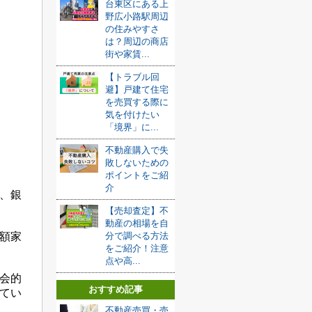
台東区にある上
野広小路駅周辺
の住みやすさ
は？周辺の商店
街や家賃...
【トラブル回
避】戸建て住宅
を売買する際に
気を付けたい
「境界」に...
不動産購入で失
敗しないための
ポイントをご紹
介
、銀
【売却査定】不
動産の相場を自
額家
分で調べる方法
をご紹介！注意
点や高...
会的
おすすめ記事
てい
不動産売買・売