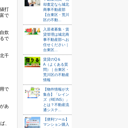
却査定なら城北
値打
商事不動産部
【台東区・荒川
富で
区の不動...
入居者募集・賃
自炊
貸管理は城北商
るで
事不動産部へお
任せください｜
台東区...
北千
賃貸のQ＆
A（よくある質
問）｜台東区・
荒川区の不動産
情報
用で
【物件情報が大
集合】「レイン
ズ（REINS）」
とは？不動産流
があ
通システ...
【便利ツール】
えば、
マンション購入