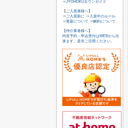
⇒
JYOHOKUタウンガイド
【
ご入居者様へ
】
⇒
ご入居前に
⇒
入居中のルール
⇒
更新について
⇒
解約について
【
仲介業者様へ
】
内見予約・申込受付はWEBから出
来ます。是非ご活用ください。