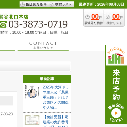
最終更新：2026年08月08日
00
00
件
件
最近見た物件
検討リスト
時間：10:00～18:00 定休日：日曜、祝日
最新記事
2025年大河ドラ
マ主人公「蔦屋
重三郎」とは？
台東区との関係
や人物...
17-03-23
【免許更新】宅
建業の免許番号