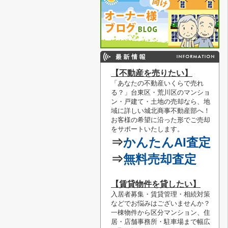
【不動産を売りたい】
「あなたの不動産いくらで売れ
る？」
台東区・荒川区のマンショ
ン・戸建て・土地の売却なら、地
域に詳しい城北商事不動産部へ！
お客様の希望に沿った形でご売却
をサポートいたします。
⇒
かんたんAI査定
⇒
無料売却査定
【賃貸物件を貸したい】
入居者募集・賃貸管理・相続対策
などでお悩みはございませんか？
一棟物件から区分マンション、住
居・店舗事務所・駐車場まで幅広