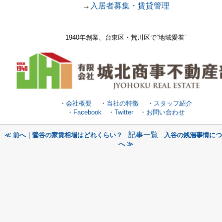
→
入居者募集・賃貸管理
1940年創業、台東区・荒川区で
”地域愛着”
・
会社概要
・
当社の特徴
・
スタッフ紹介
・
Facebook
・
Twitter
・
お問い合わせ
記事一覧
≪ 前へ｜鶯谷の家賃相場はどれくらい？
入谷の銭湯事情につ
へ ≫