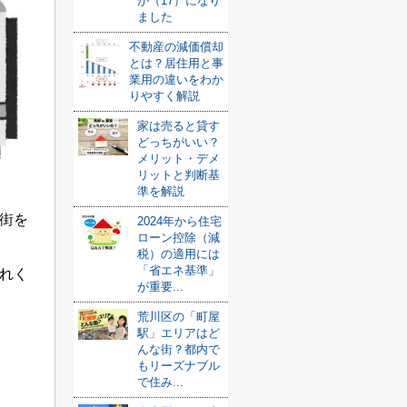
が（17）になり
ました
不動産の減価償却
とは？居住用と事
業用の違いをわか
りやすく解説
家は売ると貸す
どっちがいい？
メリット・デメ
リットと判断基
準を解説
街を
2024年から住宅
ローン控除（減
税）の適用には
「省エネ基準」
れく
が重要...
荒川区の「町屋
駅」エリアはど
んな街？都内で
もリーズナブル
で住み...