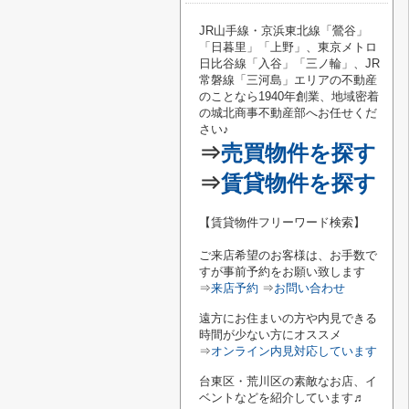
JR山手線・京浜東北線「鶯谷
」
「
日暮里
」「
上野
」、東京メトロ
日比谷線「
入谷
」「
三ノ輪
」、JR
常磐線「
三河島
」エリアの不動産
のことなら1940年創業、地域密着
の城北商事不動産部へお任せくだ
さい♪
⇒
売買物件を探す
⇒
賃貸物件を探す
【賃貸物件フリーワード検索】
ご来店希望のお客様は、お手数で
すが事前予約をお願い致します
⇒
来店予約
⇒
お問い合わせ
遠方にお住まいの方や内見できる
時間が少ない方にオススメ
⇒
オンライン内見対応しています
台東区・荒川区の素敵なお店、イ
ベントなどを紹介しています♬