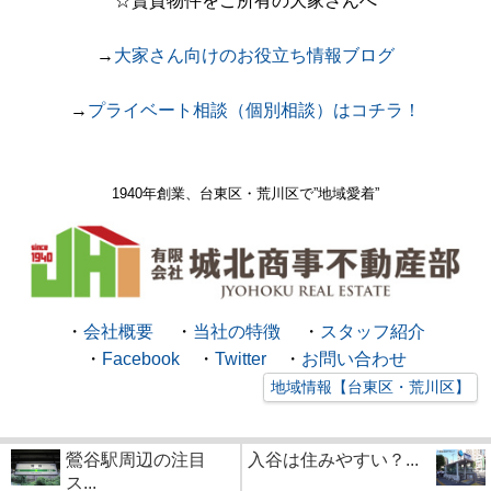
☆賃貸物件をご所有の大家さんへ
→
大家さん向けのお役立ち情報ブログ
→
プライベート相談（個別相談）はコチラ！
1940年創業、台東区・荒川区で
”地域愛着”
・
会社概要
・
当社の特徴
・
スタッフ紹介
・
Facebook
・
Twitter
・
お問い合わせ
地域情報【台東区・荒川区】
鶯谷駅周辺の注目
入谷は住みやすい？...
ス...