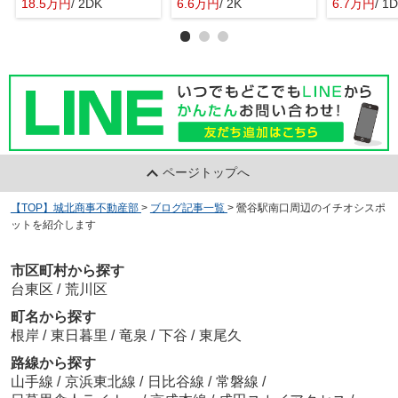
18.5万円
/ 2DK
6.6万円
/ 2K
6.7万円
/ 1
ページトップへ
【TOP】城北商事不動産部
>
ブログ記事一覧
>
鶯谷駅南口周辺のイチオシスポ
ットを紹介します
市区町村から探す
台東区
/
荒川区
町名から探す
根岸
/
東日暮里
/
竜泉
/
下谷
/
東尾久
路線から探す
山手線
/
京浜東北線
/
日比谷線
/
常磐線
/