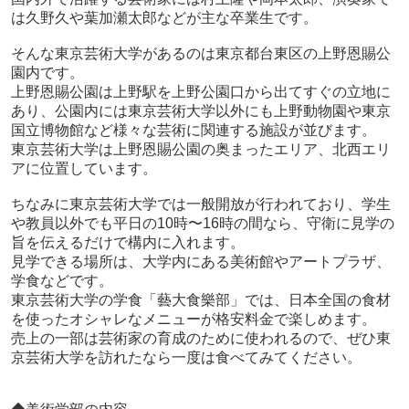
は久野久や葉加瀬太郎などが主な卒業生です。
そんな東京芸術大学があるのは東京都台東区の上野恩賜公
園内です。
上野恩賜公園は上野駅を上野公園口から出てすぐの立地に
あり、公園内には東京芸術大学以外にも上野動物園や東京
国立博物館など様々な芸術に関連する施設が並びます。
東京芸術大学は上野恩賜公園の奥まったエリア、北西エリ
アに位置しています。
ちなみに東京芸術大学では一般開放が行われており、
学生
や教員以外でも平日の10時〜16時の間なら、守衛に見学の
旨を伝えるだけで構内に入れます。
見学できる場所は、大学内にある美術館やアートプラザ、
学食などです。
東京芸術大学の学食「藝大食樂部」では、日本全国の食材
を使ったオシャレなメニューが格安料金で楽しめます。
売上の一部は芸術家の育成のために使われるので、ぜひ東
京芸術大学を訪れたなら一度は食べてみてください。