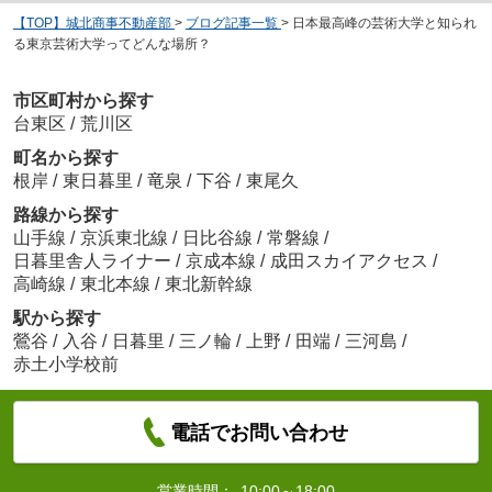
【TOP】城北商事不動産部
>
ブログ記事一覧
>
日本最高峰の芸術大学と知られ
る東京芸術大学ってどんな場所？
市区町村から探す
台東区
/
荒川区
町名から探す
根岸
/
東日暮里
/
竜泉
/
下谷
/
東尾久
路線から探す
山手線
/
京浜東北線
/
日比谷線
/
常磐線
/
日暮里舎人ライナー
/
京成本線
/
成田スカイアクセス
/
高崎線
/
東北本線
/
東北新幹線
駅から探す
鶯谷
/
入谷
/
日暮里
/
三ノ輪
/
上野
/
田端
/
三河島
/
赤土小学校前
電話でお問い合わせ
営業時間：
10:00～18:00