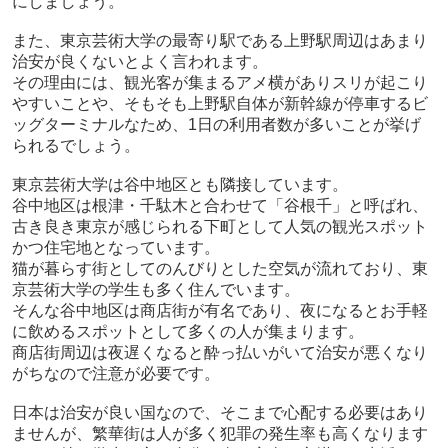
にしましょう。
また、東京芸術大学の最寄り駅である上野駅周辺はあまり
治安が良くないとよく言われます。
その理由には、観光客が集まるアメ横がありスリが起こり
やすいことや、そもそも上野駅自体が新幹線が停車するビ
ッグターミナルなため、1日の利用者数が多いことが挙げ
られるでしょう。
東京芸術大学は谷中地区とも隣接しています。
谷中地区は根津・千駄木と合わせて「谷根千」と呼ばれ、
古き良き東京が感じられる下町として人気の観光スポット
かつ住宅地となっています。
猫が暮らす街としてのんびりとした空気が流れており、東
京芸術大学の学生も多く住んでいます。
そんな谷中地区は商店街が有名であり、夜になるとお手軽
に飲めるスポットとして多くの人が集まります。
商店街周辺は夜遅くなると酔っ払いがいて治安が悪くなり
がちなので注意が必要です。
日本は治安が良い国なので、そこまで心配する必要はあり
ませんが、繁華街は人が多く犯罪の発生率も高くなります