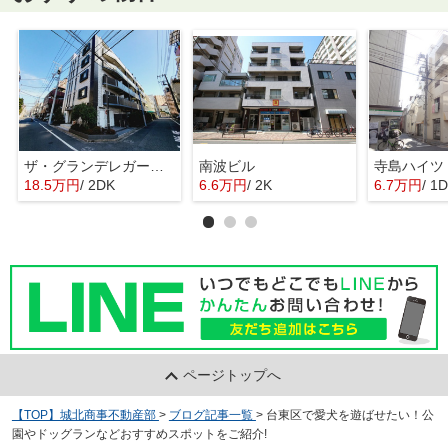
ザ・グランデレガーロ東日暮里
南波ビル
寺島ハイツ
18.5万円
/ 2DK
6.6万円
/ 2K
6.7万円
/ 1
ページトップへ
【TOP】城北商事不動産部
>
ブログ記事一覧
>
台東区で愛犬を遊ばせたい！公
園やドッグランなどおすすめスポットをご紹介!