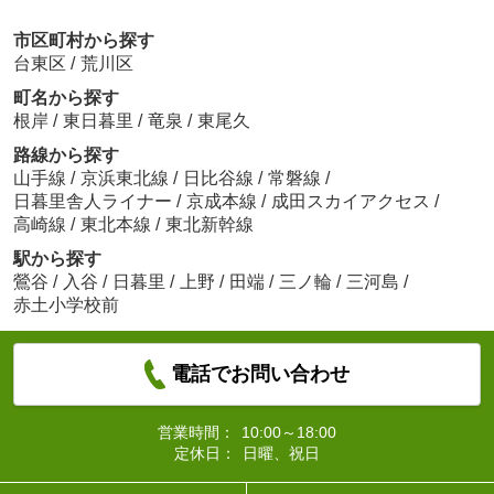
市区町村から探す
台東区
/
荒川区
町名から探す
根岸
/
東日暮里
/
竜泉
/
東尾久
路線から探す
山手線
/
京浜東北線
/
日比谷線
/
常磐線
/
日暮里舎人ライナー
/
京成本線
/
成田スカイアクセス
/
高崎線
/
東北本線
/
東北新幹線
駅から探す
鶯谷
/
入谷
/
日暮里
/
上野
/
田端
/
三ノ輪
/
三河島
/
赤土小学校前
電話でお問い合わせ
営業時間：
10:00～18:00
定休日：
日曜、祝日