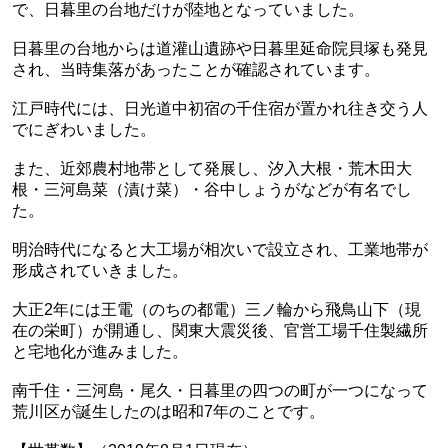
で、日暮里の台地だけが陸地となっていました。
日暮里の台地からは道灌山遺跡や日暮里延命院貝塚も発見
され、当時集落があったことが確認されています。
江戸時代には、日光道中初宿の千住宿が置かれ往き交う人
でにぎわいました。
また、近郊農村地帯として発展し、汐入大根・荒木田大
根・三河島菜（漬け菜）・谷中しょうがなどが有名でし
た。
明治時代になると大工場が相次いで設立され、工業地帯が
形成されていきました。
大正2年には王電（のちの都電）三ノ輪から飛鳥山下（現
在の栄町）が開通し、関東大震災後、官営工場千住製繊所
と宅地化が進みました。
南千住・三河島・尾久・日暮里の四つの町が一つになって
荒川区が誕生したのは昭和7年のことです。