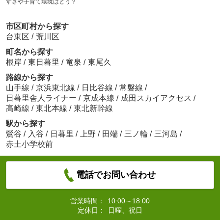
すさや子育て環境はどう？
市区町村から探す
台東区
/
荒川区
町名から探す
根岸
/
東日暮里
/
竜泉
/
東尾久
路線から探す
山手線
/
京浜東北線
/
日比谷線
/
常磐線
/
日暮里舎人ライナー
/
京成本線
/
成田スカイアクセス
/
高崎線
/
東北本線
/
東北新幹線
駅から探す
鶯谷
/
入谷
/
日暮里
/
上野
/
田端
/
三ノ輪
/
三河島
/
赤土小学校前
電話でお問い合わせ
営業時間：
10:00～18:00
定休日：
日曜、祝日