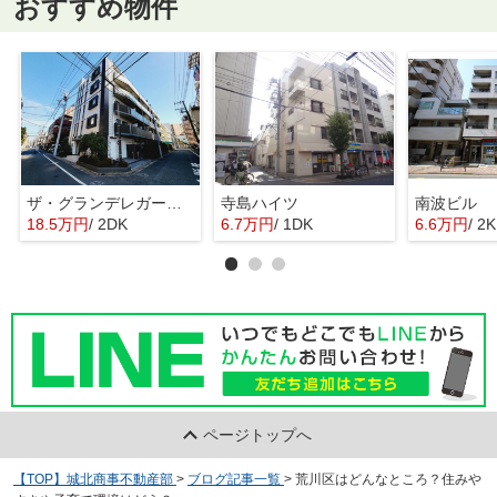
おすすめ物件
ザ・グランデレガーロ東日暮里
寺島ハイツ
南波ビル
18.5万円
/ 2DK
6.7万円
/ 1DK
6.6万円
/ 2K
ページトップへ
【TOP】城北商事不動産部
>
ブログ記事一覧
>
荒川区はどんなところ？住みや