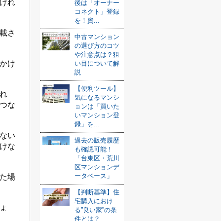
けれ
後は「オーナー
コネクト」登録
を！資...
載さ
中古マンション
の選び方のコツ
や注意点は？狙
かけ
い目について解
説
【便利ツール】
れ
気になるマンシ
つな
ョンは「買いた
いマンション登
録」を...
ない
過去の販売履歴
けな
も確認可能！
「台東区・荒川
区マンションデ
ータベース」
た場
【判断基準】住
宅購入におけ
ょ
る”良い家”の条
件とは？