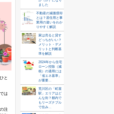
が（17）になり
ました
不動産の減価償却
とは？居住用と事
業用の違いをわか
りやすく解説
家は売ると貸す
どっちがいい？
メリット・デメ
リットと判断基
準を解説
2024年から住宅
ローン控除（減
税）の適用には
「省エネ基準」
ひと
が重要...
荒川区の「町屋
では
駅」エリアはど
んな街？都内で
もリーズナブル
で住み...
の注