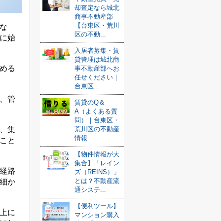
却査定なら城北
商事不動産部
【台東区・荒川
な
区の不動...
に始
入居者募集・賃
貸管理は城北商
める
事不動産部へお
任せください｜
台東区...
、管
賃貸のQ＆
A（よくある質
問）｜台東区・
荒川区の不動産
、集
情報
こと
【物件情報が大
集合】「レイン
経路
ズ（REINS）」
とは？不動産流
細か
通システ...
【便利ツール】
上に
マンション購入