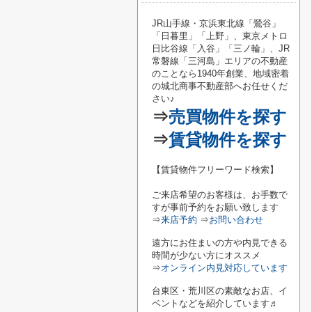
JR山手線・京浜東北線「鶯谷
」
「
日暮里
」「
上野
」、東京メトロ
日比谷線「
入谷
」「
三ノ輪
」、JR
常磐線「
三河島
」エリアの不動産
のことなら1940年創業、地域密着
の城北商事不動産部へお任せくだ
さい♪
⇒
売買物件を探す
⇒
賃貸物件を探す
【賃貸物件フリーワード検索】
ご来店希望のお客様は、お手数で
すが事前予約をお願い致します
⇒
来店予約
⇒
お問い合わせ
遠方にお住まいの方や内見できる
時間が少ない方にオススメ
⇒
オンライン内見対応しています
台東区・荒川区の素敵なお店、イ
ベントなどを紹介しています♬