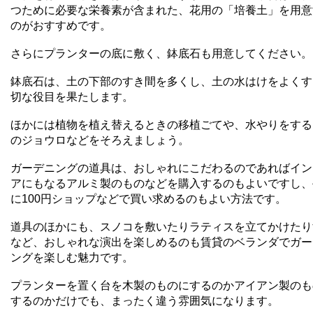
つために必要な栄養素が含まれた、花用の「培養土」を用意
のがおすすめです。
さらにプランターの底に敷く、鉢底石も用意してください。
鉢底石は、土の下部のすき間を多くし、土の水はけをよくす
切な役目を果たします。
ほかには植物を植え替えるときの移植ごてや、水やりをする
のジョウロなどをそろえましょう。
ガーデニングの道具は、おしゃれにこだわるのであればイン
アにもなるアルミ製のものなどを購入するのもよいですし、
に
100
円ショップなどで買い求めるのもよい方法です。
道具のほかにも、スノコを敷いたりラティスを立てかけたり
など、おしゃれな演出を楽しめるのも賃貸のベランダでガー
ングを楽しむ魅力です。
プランターを置く台を木製のものにするのかアイアン製のも
するのかだけでも、まったく違う雰囲気になります。