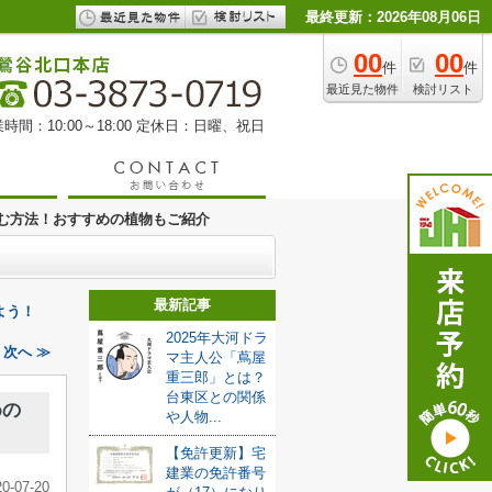
最終更新：2026年08月06日
00
00
件
件
最近見た物件
検討リスト
時間：10:00～18:00 定休日：日曜、祝日
む方法！おすすめの植物もご紹介
最新記事
よう！
2025年大河ドラ
次へ ≫
マ主人公「蔦屋
重三郎」とは？
台東区との関係
めの
や人物...
【免許更新】宅
建業の免許番号
20-07-20