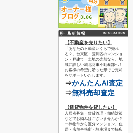
【不動産を売りたい】
「あなたの不動産いくらで売れ
る？」
台東区・荒川区のマンショ
ン・戸建て・土地の売却なら、地
域に詳しい城北商事不動産部へ！
お客様の希望に沿った形でご売却
をサポートいたします。
⇒
かんたんAI査定
⇒
無料売却査定
【賃貸物件を貸したい】
入居者募集・賃貸管理・相続対策
などでお悩みはございませんか？
一棟物件から区分マンション、住
居・店舗事務所・駐車場まで幅広