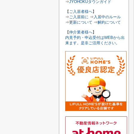
⇒
JYOHOKUタウンガイド
【
ご入居者様へ
】
⇒
ご入居前に
⇒
入居中のルール
⇒
更新について
⇒
解約について
【
仲介業者様へ
】
内見予約・申込受付はWEBから出
来ます。是非ご活用ください。