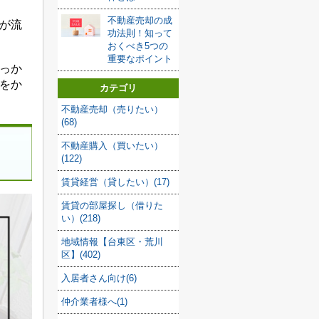
不動産売却の成
が流
功法則！知って
おくべき5つの
重要なポイント
っか
をか
カテゴリ
不動産売却（売りたい）
(68)
不動産購入（買いたい）
(122)
賃貸経営（貸したい）(17)
賃貸の部屋探し（借りた
い）(218)
地域情報【台東区・荒川
区】(402)
入居者さん向け(6)
仲介業者様へ(1)