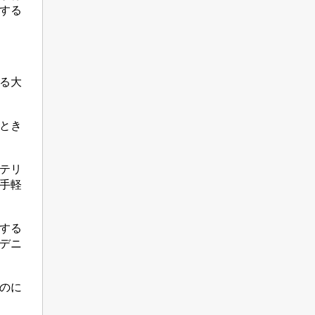
する
る大
とき
テリ
手軽
する
デニ
のに