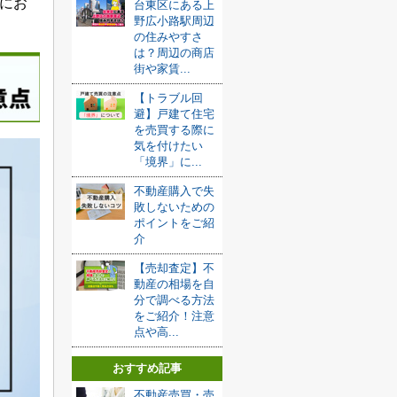
にお
台東区にある上
野広小路駅周辺
の住みやすさ
は？周辺の商店
街や家賃...
【トラブル回
避】戸建て住宅
を売買する際に
気を付けたい
「境界」に...
不動産購入で失
敗しないための
ポイントをご紹
介
【売却査定】不
動産の相場を自
分で調べる方法
をご紹介！注意
点や高...
おすすめ記事
不動産売買・売