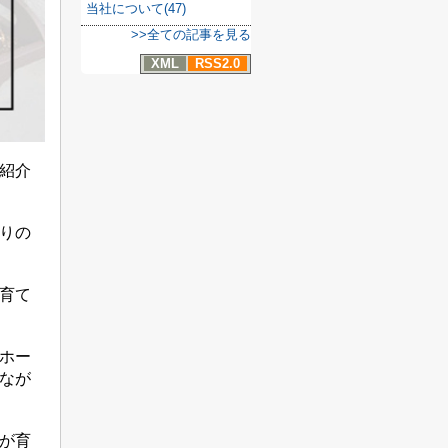
当社について(47)
>>全ての記事を見る
XML
RSS2.0
紹介
りの
育て
ホー
なが
が育