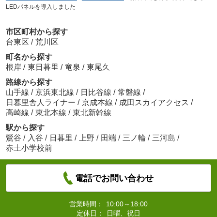
LEDパネルを導入しました
市区町村から探す
台東区
/
荒川区
町名から探す
根岸
/
東日暮里
/
竜泉
/
東尾久
路線から探す
山手線
/
京浜東北線
/
日比谷線
/
常磐線
/
日暮里舎人ライナー
/
京成本線
/
成田スカイアクセス
/
高崎線
/
東北本線
/
東北新幹線
駅から探す
鶯谷
/
入谷
/
日暮里
/
上野
/
田端
/
三ノ輪
/
三河島
/
赤土小学校前
電話でお問い合わせ
営業時間：
10:00～18:00
定休日：
日曜、祝日