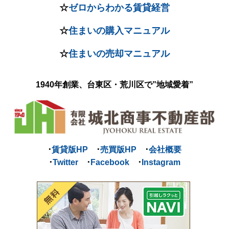
☆
ゼロからわかる賃貸経営
☆
住まいの購入マニュアル
☆
住まいの売却マニュアル
1940年創業、台東区・荒川区で
”地域愛着”
･
賃貸版HP
･
売買版HP
･
会社概要
･
Twitter
･
Facebook
･
Instagram