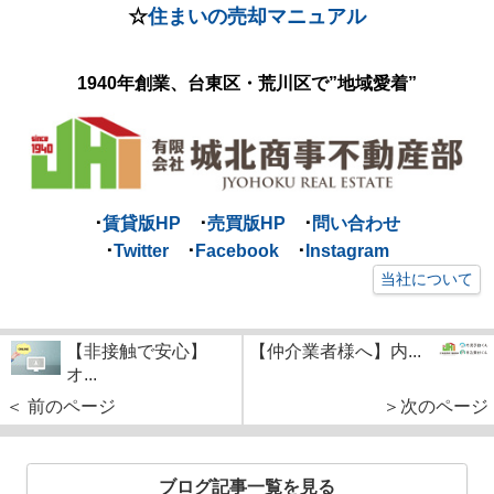
☆
住まいの売却マニュアル
1940年創業、台東区・荒川区で
”地域愛着”
･
賃貸版HP
･
売買版HP
･
問い合わせ
･
Twitter
･
Facebook
･
Instagram
当社について
【非接触で安心】
【仲介業者様へ】内...
オ...
＜ 前のページ
＞次のページ
ブログ記事一覧を見る