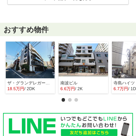
おすすめ物件
ザ・グランデレガーロ東日暮里
南波ビル
寺島ハイツ
18.5万円
/ 2DK
6.6万円
/ 2K
6.7万円
/ 1