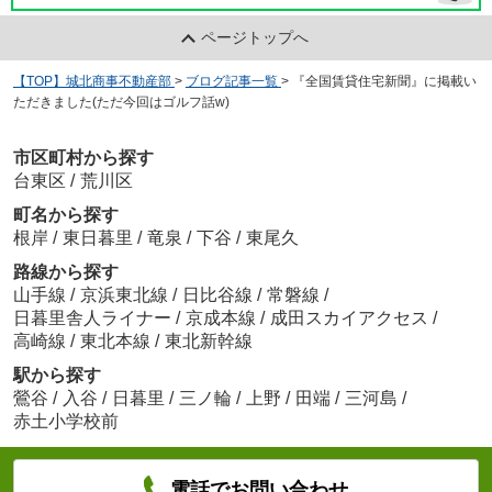
ページトップへ
【TOP】城北商事不動産部
>
ブログ記事一覧
>
『全国賃貸住宅新聞』に掲載い
ただきました(ただ今回はゴルフ話w)
市区町村から探す
台東区
/
荒川区
町名から探す
根岸
/
東日暮里
/
竜泉
/
下谷
/
東尾久
路線から探す
山手線
/
京浜東北線
/
日比谷線
/
常磐線
/
日暮里舎人ライナー
/
京成本線
/
成田スカイアクセス
/
高崎線
/
東北本線
/
東北新幹線
駅から探す
鶯谷
/
入谷
/
日暮里
/
三ノ輪
/
上野
/
田端
/
三河島
/
赤土小学校前
電話でお問い合わせ