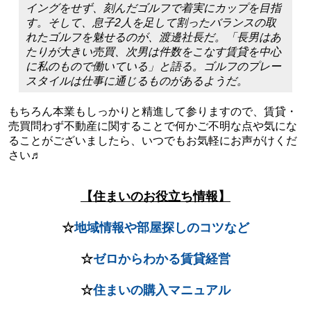
イングをせず、刻んだゴルフで着実にカップを目指
す。そして、息子2人を足して割ったバランスの取
れたゴルフを魅せるのが、渡邊社長だ。「長男はあ
たりが大きい売買、次男は件数をこなす賃貸を中心
に私のもので働いている」と語る。ゴルフのプレー
スタイルは仕事に通じるものがあるようだ。
もちろん本業もしっかりと精進して参りますので、賃貸・
売買問わず不動産に関することで何かご不明な点や気にな
ることがございましたら、いつでもお気軽にお声がけくだ
さい♬
【住まいのお役立ち情報】
☆
地域情報や部屋探しのコツなど
☆
ゼロからわかる賃貸経営
☆
住まいの購入マニュアル