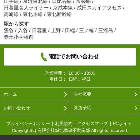
山手線
/
京浜東北線
/
日比谷線
/
常磐線
/
日暮里舎人ライナー
/
京成本線
/
成田スカイアクセス
/
高崎線
/
東北本線
/
東北新幹線
駅から探す
鶯谷
/
入谷
/
日暮里
/
上野
/
田端
/
三ノ輪
/
三河島
/
赤土小学校前
電話でお問い合わせ
営業時間：
10:00～18:00
定休日：
日曜、祝日
ホーム
会社概要
お問い合わせ
来店予約
プライバシーポリシー
利用規約
アクセスマップ
PCサイト
Copyright(c) 有限会社城北商事不動産部 All rights reserved.