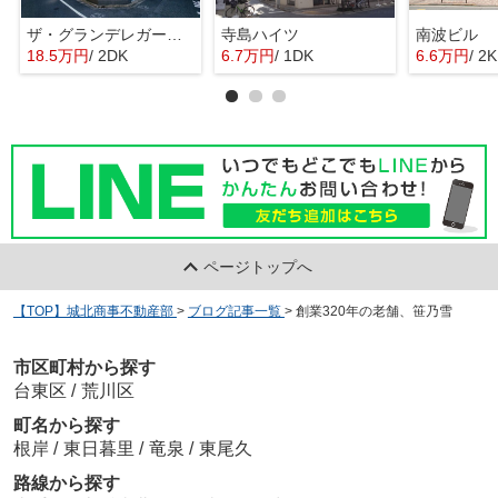
ザ・グランデレガーロ東日暮里
寺島ハイツ
南波ビル
18.5万円
/ 2DK
6.7万円
/ 1DK
6.6万円
/ 2K
ページトップへ
【TOP】城北商事不動産部
>
ブログ記事一覧
>
創業320年の老舗、笹乃雪
市区町村から探す
台東区
/
荒川区
町名から探す
根岸
/
東日暮里
/
竜泉
/
東尾久
路線から探す