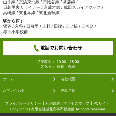
山手線
/
京浜東北線
/
日比谷線
/
常磐線
/
日暮里舎人ライナー
/
京成本線
/
成田スカイアクセス
/
高崎線
/
東北本線
/
東北新幹線
駅から探す
鶯谷
/
入谷
/
日暮里
/
上野
/
田端
/
三ノ輪
/
三河島
/
赤土小学校前
電話でお問い合わせ
営業時間：
10:00～18:00
定休日：
日曜、祝日
ホーム
会社概要
お問い合わせ
来店予約
プライバシーポリシー
利用規約
アクセスマップ
PCサイト
Copyright(c) 有限会社城北商事不動産部 All rights reserved.