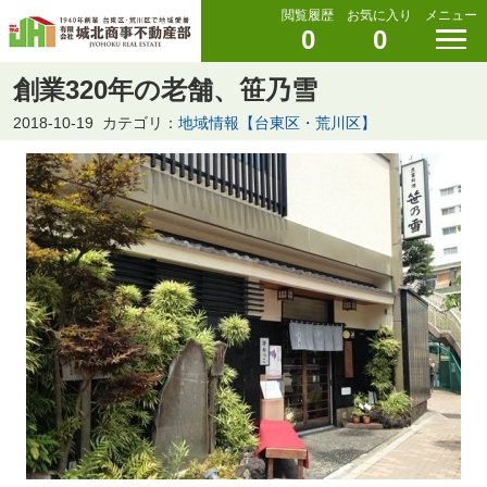
閲覧履歴
お気に入り
メニュー
0
0
創業320年の老舗、笹乃雪
2018-10-19
カテゴリ：
地域情報【台東区・荒川区】