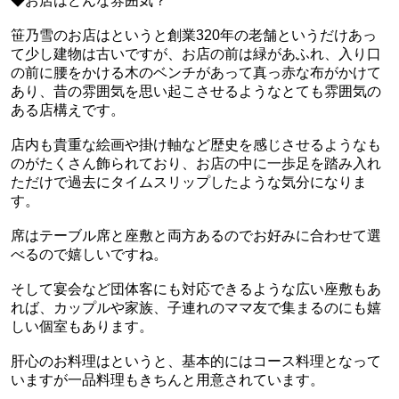
◆お店はどんな雰囲気？
笹乃雪のお店はというと創業320年の老舗というだけあっ
て少し建物は古いですが、お店の前は緑があふれ、入り口
の前に腰をかける木のベンチがあって真っ赤な布がかけて
あり、昔の雰囲気を思い起こさせるようなとても雰囲気の
ある店構えです。
店内も貴重な絵画や掛け軸など歴史を感じさせるようなも
のがたくさん飾られており、お店の中に一歩足を踏み入れ
ただけで過去にタイムスリップしたような気分になりま
す。
席はテーブル席と座敷と両方あるのでお好みに合わせて選
べるので嬉しいですね。
そして宴会など団体客にも対応できるような広い座敷もあ
れば、カップルや家族、子連れのママ友で集まるのにも嬉
しい個室もあります。
肝心のお料理はというと、基本的にはコース料理となって
いますが一品料理もきちんと用意されています。