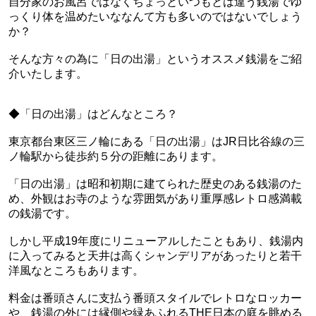
自分家のお風呂ではなくちょっといつもとは違う銭湯でゆ
っくり体を温めたいななんて方も多いのではないでしょう
か？
そんな方々の為に「日の出湯」というオススメ銭湯をご紹
介いたします。
◆「日の出湯」はどんなところ？
東京都台東区三ノ輪にある「日の出湯」はJR日比谷線の三
ノ輪駅から徒歩約５分の距離にあります。
「日の出湯」は昭和初期に建てられた歴史のある銭湯のた
め、外観はお寺のような雰囲気があり重厚感レトロ感満載
の銭湯です。
しかし平成19年度にリニューアルしたこともあり、銭湯内
に入ってみると天井は高くシャンデリアがあったりと若干
洋風なところもあります。
料金は番頭さんに支払う番頭スタイルでレトロなロッカー
や、銭湯の外には縁側や緑あふれるTHE日本の庭を眺める