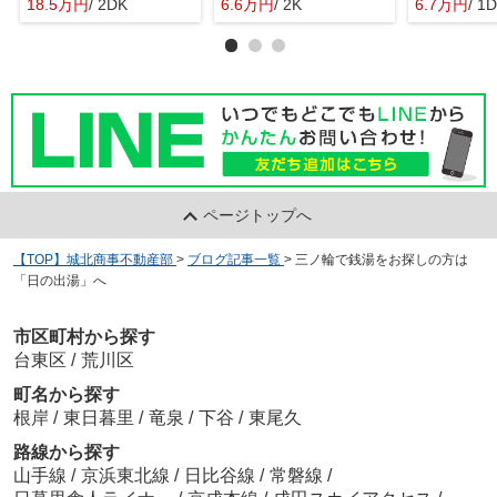
18.5万円
/ 2DK
6.6万円
/ 2K
6.7万円
/ 1
ページトップへ
【TOP】城北商事不動産部
>
ブログ記事一覧
>
三ノ輪で銭湯をお探しの方は
「日の出湯」へ
市区町村から探す
台東区
/
荒川区
町名から探す
根岸
/
東日暮里
/
竜泉
/
下谷
/
東尾久
路線から探す
山手線
/
京浜東北線
/
日比谷線
/
常磐線
/