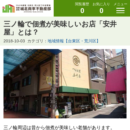
閲覧履歴
お気に入り
メニュー
0
0
三ノ輪で佃煮が美味しいお店「安井
屋」とは？
2018-10-03
カテゴリ：
地域情報【台東区・荒川区】
三ノ輪周辺は昔から佃煮が美味しい老舗があります。