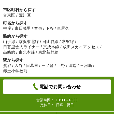
市区町村から探す
台東区
/
荒川区
町名から探す
根岸
/
東日暮里
/
竜泉
/
下谷
/
東尾久
路線から探す
山手線
/
京浜東北線
/
日比谷線
/
常磐線
/
日暮里舎人ライナー
/
京成本線
/
成田スカイアクセス
/
高崎線
/
東北本線
/
東北新幹線
駅から探す
鶯谷
/
入谷
/
日暮里
/
三ノ輪
/
上野
/
田端
/
三河島
/
赤土小学校前
電話でお問い合わせ
営業時間：
10:00～18:00
定休日：
日曜、祝日