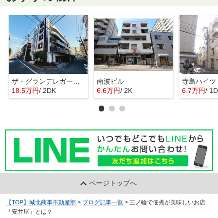
ザ・グランデレガーロ東日暮里
南波ビル
寺島ハイツ
18.5万円
/ 2DK
6.6万円
/ 2K
6.7万円
/ 1
ページトップへ
【TOP】城北商事不動産部
>
ブログ記事一覧
>
三ノ輪で佃煮が美味しいお店
「安井屋」とは？