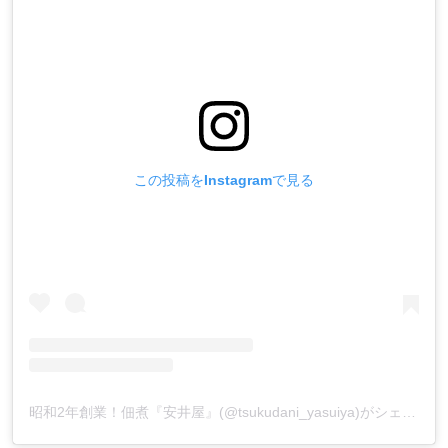
この投稿をInstagramで見る
昭和2年創業！佃煮『安井屋』(@tsukudani_yasuiya)がシェアした投稿