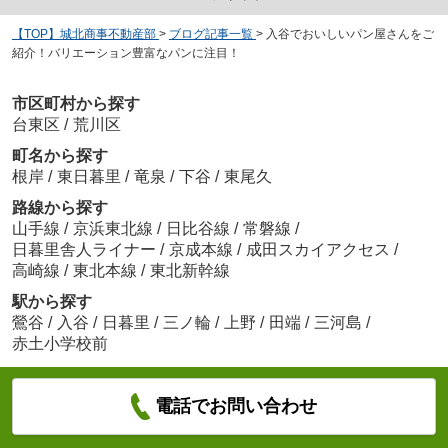
【TOP】城北商事不動産部
>
ブログ記事一覧
>
入谷でおいしいパン屋さんをご
紹介！バリエーション豊富なパンに注目！
市区町村から探す
台東区
/
荒川区
町名から探す
根岸
/
東日暮里
/
竜泉
/
下谷
/
東尾久
路線から探す
山手線
/
京浜東北線
/
日比谷線
/
常磐線
/
日暮里舎人ライナー
/
京成本線
/
成田スカイアクセス
/
高崎線
/
東北本線
/
東北新幹線
駅から探す
鶯谷
/
入谷
/
日暮里
/
三ノ輪
/
上野
/
田端
/
三河島
/
赤土小学校前
電話でお問い合わせ