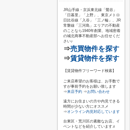
JR山手線・京浜東北線「鶯谷
」
「
日暮里
」「
上野
」、東京メトロ
日比谷線「
入谷
」「
三ノ輪
」、JR
常磐線「
三河島
」エリアの不動産
のことなら1940年創業、地域密着
の城北商事不動産部へお任せくだ
さい♪
⇒
売買物件を探す
⇒
賃貸物件を探す
【賃貸物件フリーワード検索】
ご来店希望のお客様は、お手数で
すが事前予約をお願い致します
⇒
来店予約
⇒
お問い合わせ
遠方にお住まいの方や内見できる
時間が少ない方にオススメ
⇒
オンライン内見対応しています
台東区・荒川区の素敵なお店、イ
ベントなどを紹介しています♬