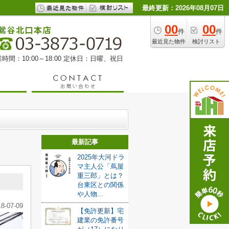
最終更新：2026年08月07日
00
00
件
件
最近見た物件
検討リスト
時間：10:00～18:00 定休日：日曜、祝日
最新記事
2025年大河ドラ
マ主人公「蔦屋
重三郎」とは？
台東区との関係
や人物...
18-07-09
【免許更新】宅
建業の免許番号