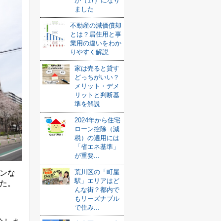
が（17）になり
ました
不動産の減価償却
とは？居住用と事
業用の違いをわか
りやすく解説
家は売ると貸す
どっちがいい？
メリット・デメ
リットと判断基
準を解説
2024年から住宅
ローン控除（減
税）の適用には
「省エネ基準」
が重要...
荒川区の「町屋
ンな
駅」エリアはど
た。
んな街？都内で
もリーズナブル
で住み...