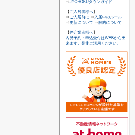
⇒
JYOHOKUタウンガイド
【
ご入居者様へ
】
⇒
ご入居前に
⇒
入居中のルール
⇒
更新について
⇒
解約について
【
仲介業者様へ
】
内見予約・申込受付はWEBから出
来ます。是非ご活用ください。