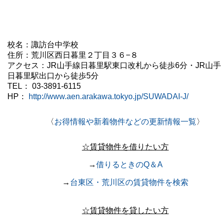
校名：諏訪台
中学校
住所：
荒川区西日暮里２丁目３６−８
アクセス：
JR山手線日暮里駅東口改札から徒歩6分・
JR山
日暮里駅
出口から徒歩5分
TEL：
03-3891-6115
HP：
http://www.aen.arakawa.tokyo.jp/SUWADAI-J/
〈
お得情報や新着物件などの更新情報一覧
〉
☆賃貸物件を借りたい方
→
借りるときのQ＆A
→
台東区・荒川区の賃貸物件を検索
☆賃貸物件を貸したい方