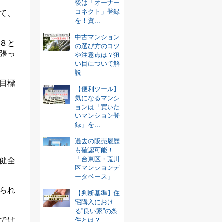
後は「オーナー
コネクト」登録
て、
を！資...
中古マンション
８と
の選び方のコツ
張っ
や注意点は？狙
い目について解
説
目標
【便利ツール】
気になるマンシ
ョンは「買いた
いマンション登
録」を...
過去の販売履歴
も確認可能！
「台東区・荒川
健全
区マンションデ
ータベース」
られ
【判断基準】住
宅購入におけ
る”良い家”の条
では
件とは？