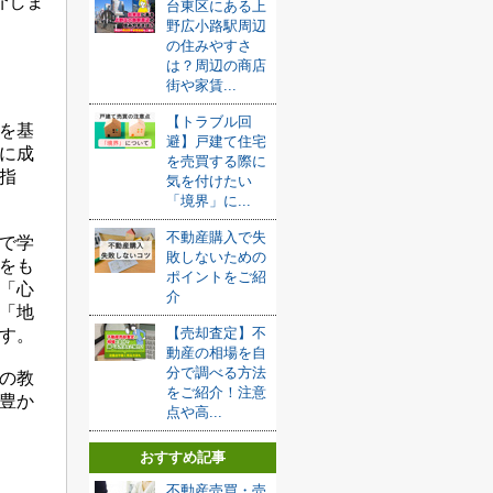
介しま
台東区にある上
野広小路駅周辺
の住みやすさ
は？周辺の商店
街や家賃...
【トラブル回
を基
避】戸建て住宅
に成
を売買する際に
指
気を付けたい
「境界」に...
不動産購入で失
で学
敗しないための
をも
ポイントをご紹
「心
介
「地
【売却査定】不
す。
動産の相場を自
分で調べる方法
の教
をご紹介！注意
豊か
点や高...
おすすめ記事
不動産売買・売