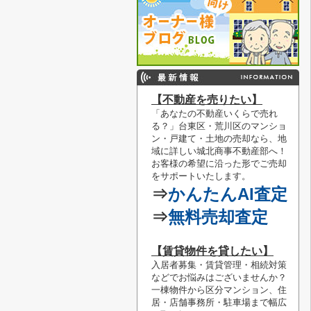
【不動産を売りたい】
「あなたの不動産いくらで売れ
る？」
台東区・荒川区のマンショ
ン・戸建て・土地の売却なら、地
域に詳しい城北商事不動産部へ！
お客様の希望に沿った形でご売却
をサポートいたします。
⇒
かんたんAI査定
⇒
無料売却査定
【賃貸物件を貸したい】
入居者募集・賃貸管理・相続対策
などでお悩みはございませんか？
一棟物件から区分マンション、住
居・店舗事務所・駐車場まで幅広