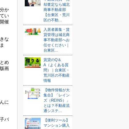
却査定なら城北
分か
商事不動産部
【台東区・荒川
てい
区の不動...
開催
入居者募集・賃
貸管理は城北商
きな
事不動産部へお
ま
任せください｜
台東区...
賃貸のQ＆
とめ
A（よくある質
版画
問）｜台東区・
荒川区の不動産
情報
【物件情報が大
集合】「レイン
ズ（REINS）」
んに
とは？不動産流
通システ...
子バ
【便利ツール】
マンション購入