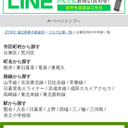
ページトップへ
【TOP】城北商事不動産部
>
ブログ記事一覧
>
台東区内の中学校一覧
市区町村から探す
台東区
/
荒川区
町名から探す
根岸
/
東日暮里
/
竜泉
/
東尾久
路線から探す
山手線
/
京浜東北線
/
日比谷線
/
常磐線
/
日暮里舎人ライナー
/
京成本線
/
成田スカイアクセス
/
高崎線
/
東北本線
/
東北新幹線
駅から探す
鶯谷
/
入谷
/
日暮里
/
上野
/
田端
/
三ノ輪
/
三河島
/
赤土小学校前