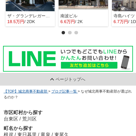
ザ・グランデレガーロ東日暮里
南波ビル
寺島ハイツ
18.5万円
/ 2DK
6.6万円
/ 2K
6.7万円
/ 1
ページトップへ
【TOP】城北商事不動産部
>
ブログ記事一覧
>
なぜ城北商事不動産部が選ばれ
るのか？
市区町村から探す
台東区
/
荒川区
町名から探す
根岸
/
東日暮里
/
竜泉
/
東尾久