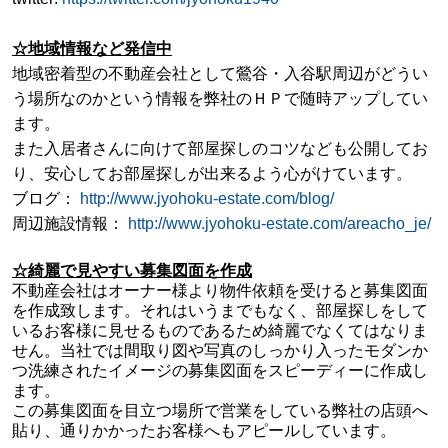
☆地域情報など発信中
地域密着型の不動産会社として鶯谷・入谷駅周辺がどうい
う場所なのかという情報を弊社のＨＰで随時アップしてい
ます。
また入居者さんに向けて部屋探しのコツなども公開してお
り、安心してお部屋探しが出来るよう心がけています。
ブログ：
http://www.jyohoku-estate.com/blog/
周辺施設情報：
http://www.jyohoku-estate.com/areacho_je/
☆綺麗で見やすい募集図面を作成
不動産会社はオーナー様より物件依頼を受けると募集図面
を作成致します。
それはいうまでもなく、部屋探しをして
いるお客様に見せるものであるため
綺麗でなくてはなりま
せん。当社では間取り図や写真のしっかり入ったモダン
か
つ洗練されたイメージの募集図面をスピーディーに作成し
ます。
この募集図面を目立つ場所で営業をしている弊社の店頭へ
貼り、通りかかったお客様へもアピールしています。