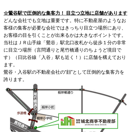
☆鶯谷駅で圧倒的な集客力！ 目立つ立地に店舗があります
どんな会社でも立地は重要です。特に不動産屋のようなお
客様の集客が必要な
会社ではきっちり目立つ場所にあり、
お客様の目を引くことが出来るかは大きな
ポイントです。
当社はＪＲ山手線「鶯谷」駅北口改札から徒歩１分の非常
に目立つ
場所（言問通りと尾竹橋通りのちょうど境目で
す）（日比谷線「入谷」駅も近く！）に店舗を構えており
ます。
鶯谷・入谷駅の不動産会社の“顔”として圧倒的な集客力を
誇ります。