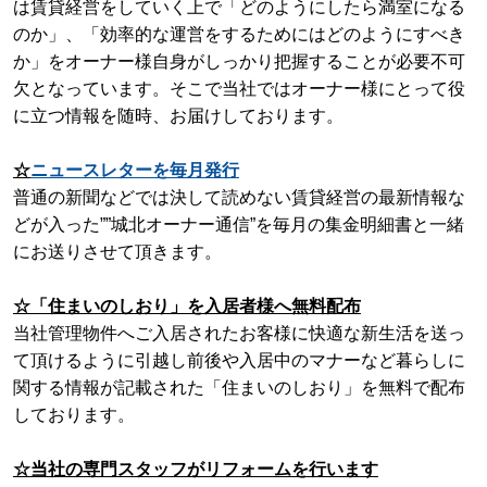
は賃貸経営をしていく上で「どのようにしたら満室になる
のか」、「効率的な運営をするためにはどのようにすべき
か」をオーナー様自身がしっかり把握することが必要不可
欠となっています。そこで当社ではオーナー様にとって役
に立つ情報を随時、お届けしております。
☆
ニュースレターを毎月発行
普通の新聞などでは決して読めない賃貸経営の最新情報な
どが入った””城北オーナー通信”
を
毎月の集金明細書と一緒
に
お送りさせて頂きます。
☆「住まいのしおり」を入居者様へ無料配布
当社管理物件へご入居されたお客様に快適な新生活を送っ
て頂けるように引越し
前後や入居中のマナーなど暮らしに
関する情報が記載された「住まいのしおり」を
無料で配布
しております。
☆当社の専門スタッフがリフォームを行います