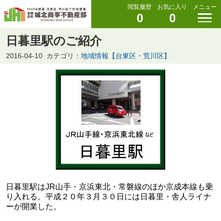
閲覧履歴
お気に入り
メニュー
0
0
日暮里駅のご紹介
2016-04-10
カテゴリ：
地域情報【台東区・荒川区】
日暮里駅はJR山手・京浜東北・常磐線のほか京成本線も乗
り入れる。平成２０年３月３０日には日暮里・舎人ライナ
ーが開業した。