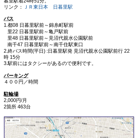
暮里駅着24時51分。
リンク：
ＪＲ東日本 日暮里駅
バス
1.都08 日暮里駅前～錦糸町駅前
里22 日暮里駅前～亀戸駅前
里48 日暮里駅前～見沼代親水公園駅前
南千47
日暮里駅前～南千住駅東口
2.終バス時間(平日) :日暮里駅発 見沼代親水公園駅前行 22
時 15分
3.駅前にはタクシーがあるので便利です。
パーキング
４００円／時間
駐輪場
2,000円/月
2箇所 463台