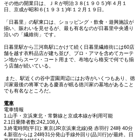
その他の開業日は、ＪＲが明治３８(１９０５)年４月１
日、京成が昭和６(１９３１)年１２月１９日。
「日暮里」の駅東口は、ショッピング・飲食・遊興施設が
揃い、賑わいを見せるが、最も有名なのが日暮里中央通り
沿いの「繊維街」です。
日暮里駅から三河島駅にかけて続く日暮里繊維街には60店
舗を越す衣料品店が建ち並び、プロ・アマを含めてカーテ
ン地からスーツ・コート用まで、布地なら格安で何でも揃
う店舗が続いている。
また、駅近くの谷中霊園周辺にはお寺がいくつもあり、徳
川家最後の将軍である慶喜が眠る徳川家の墓地があること
でも有名なところだ。
電車
電車情報
1.山手・京浜東北・常磐線と京成本線が利用可能
2.1日乗降者数:242,108人
3.終電時間(平日): 東京(JR京浜東北線)発 赤羽行 24時 40分
4.新宿からは 24時31分発山手線外回り(品川行)が最終。日