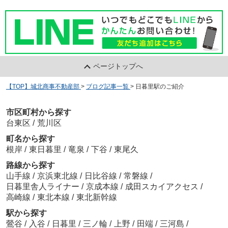
ページトップへ
【TOP】城北商事不動産部
>
ブログ記事一覧
>
日暮里駅のご紹介
市区町村から探す
台東区
/
荒川区
町名から探す
根岸
/
東日暮里
/
竜泉
/
下谷
/
東尾久
路線から探す
山手線
/
京浜東北線
/
日比谷線
/
常磐線
/
日暮里舎人ライナー
/
京成本線
/
成田スカイアクセス
/
高崎線
/
東北本線
/
東北新幹線
駅から探す
鶯谷
/
入谷
/
日暮里
/
三ノ輪
/
上野
/
田端
/
三河島
/