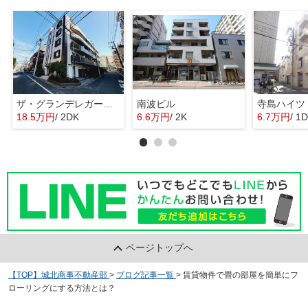
ザ・グランデレガーロ東日暮里
南波ビル
寺島ハイツ
18.5万円
/ 2DK
6.6万円
/ 2K
6.7万円
/ 1
ページトップへ
【TOP】城北商事不動産部
>
ブログ記事一覧
>
賃貸物件で畳の部屋を簡単にフ
ローリングにする方法とは？