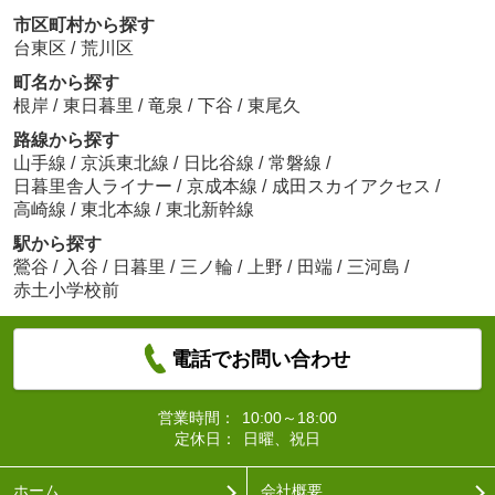
市区町村から探す
台東区
/
荒川区
町名から探す
根岸
/
東日暮里
/
竜泉
/
下谷
/
東尾久
路線から探す
山手線
/
京浜東北線
/
日比谷線
/
常磐線
/
日暮里舎人ライナー
/
京成本線
/
成田スカイアクセス
/
高崎線
/
東北本線
/
東北新幹線
駅から探す
鶯谷
/
入谷
/
日暮里
/
三ノ輪
/
上野
/
田端
/
三河島
/
赤土小学校前
電話でお問い合わせ
営業時間：
10:00～18:00
定休日：
日曜、祝日
ホーム
会社概要