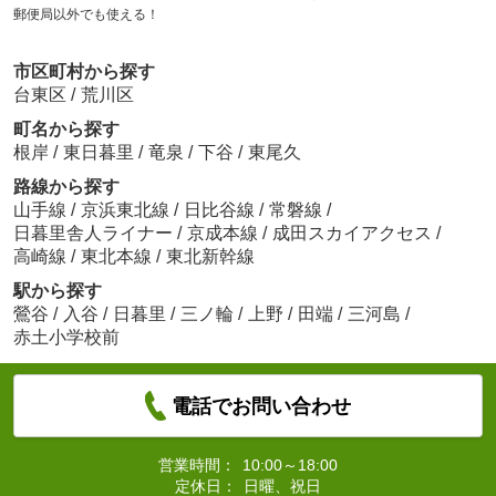
郵便局以外でも使える！
市区町村から探す
台東区
/
荒川区
町名から探す
根岸
/
東日暮里
/
竜泉
/
下谷
/
東尾久
路線から探す
山手線
/
京浜東北線
/
日比谷線
/
常磐線
/
日暮里舎人ライナー
/
京成本線
/
成田スカイアクセス
/
高崎線
/
東北本線
/
東北新幹線
駅から探す
鶯谷
/
入谷
/
日暮里
/
三ノ輪
/
上野
/
田端
/
三河島
/
赤土小学校前
電話でお問い合わせ
営業時間：
10:00～18:00
定休日：
日曜、祝日