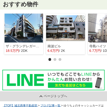
おすすめ物件
ザ・グランデレガーロ東日暮里
南波ビル
寺島ハイツ
18.5万円
/ 2DK
6.6万円
/ 2K
6.7万円
/ 1
ページトップへ
【TOP】城北商事不動産部
>
ブログ記事一覧
>
ゆうちょのキャッシュカードは