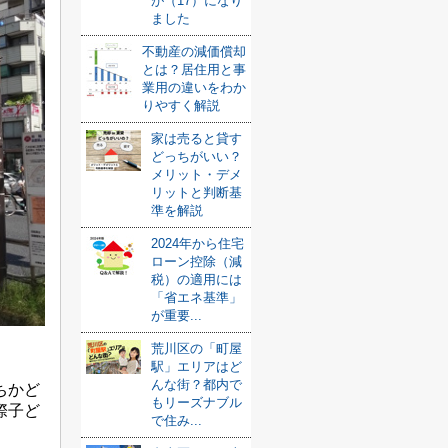
が（17）になり
ました
不動産の減価償却
とは？居住用と事
業用の違いをわか
りやすく解説
家は売ると貸す
どっちがいい？
メリット・デメ
リットと判断基
準を解説
2024年から住宅
ローン控除（減
税）の適用には
「省エネ基準」
が重要...
荒川区の「町屋
駅」エリアはど
んな街？都内で
ちかど
もリーズナブル
際子ど
で住み...