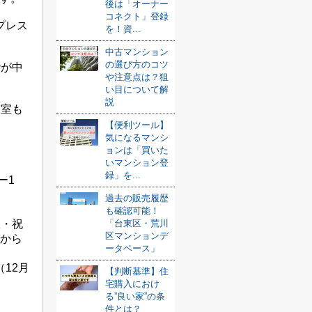
後は「オーナー
コネクト」登録
プレス
を！資...
中古マンション
の選び方のコツ
階が中
や注意点は？狙
い目について解
説
査室も
【便利ツール】
気になるマンシ
ョンは「買いた
いマンション登
録」を...
ー1
過去の販売履歴
も確認可能！
曜・祝
「台東区・荒川
区マンションデ
時から
ータベース」
12月
【判断基準】住
宅購入におけ
る”良い家”の条
件とは？