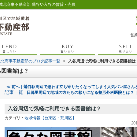
城北商事不動産部 鶯谷や入谷の賃貸・売買
営業
城北商事不動産部のブログ記事一覧
>
入谷周辺で気軽に利用できる図書館は
る図書館は？
≪ 前へ｜鶯谷駅周辺で思わず立ち寄りたくなってしまう人気パン屋さん
記事一覧
日暮里周辺で地域の方たちの頼りになる整形外科医院とは？｜
入谷周辺で気軽に利用できる図書館は？
カテゴリ：
地域情報【台東区・荒川区】
20