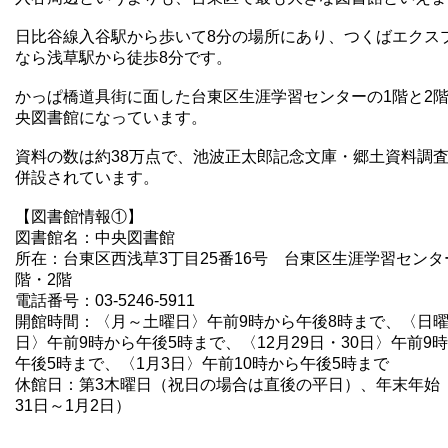
日比谷線入谷駅から歩いて8分の場所にあり、つくばエクス
なら浅草駅から徒歩8分です。
かっぱ橋道具街に面した台東区生涯学習センターの1階と2
央図書館になっています。
資料の数は約38万点で、池波正太郎記念文庫・郷土資料調
併設されています。
【図書館情報①】
図書館名：
中央図書館
所在：台東区西浅草3丁目25番16号 台東区生涯学習センタ
階・2階
電話番号：03-5246-5911
開館時間：〈月～土曜日〉午前9時から午後8時まで、〈
日
日〉午前9時から午後5時まで、〈
12月29日・30日〉午前9
午後5時まで、〈
1月3日〉午前10時から午後5時まで
休館日：第3木曜日（祝日の場合は直後の平日）、
年末年始（
31日～1月2日）