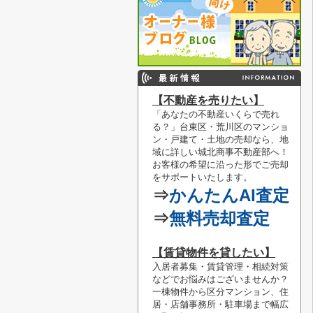
【不動産を売りたい】
「あなたの不動産いくらで売れ
る？」
台東区・荒川区のマンショ
ン・戸建て・土地の売却なら、地
域に詳しい城北商事不動産部へ！
お客様の希望に沿った形でご売却
をサポートいたします。
⇒
かんたんAI査定
⇒
無料売却査定
【賃貸物件を貸したい】
入居者募集・賃貸管理・相続対策
などでお悩みはございませんか？
一棟物件から区分マンション、住
居・店舗事務所・駐車場まで幅広