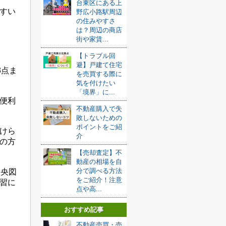
台東区にある上
すい
野広小路駅周辺
の住みやすさ
は？周辺の商店
街や家賃...
【トラブル回
避】戸建て住宅
3点ま
を売買する際に
気を付けたい
「境界」に...
便利
不動産購入で失
敗しないための
ポイントをご紹
けら
介
の方
【売却査定】不
動産の相場を自
分で調べる方法
中央図
をご紹介！注意
習に
点や高...
おすすめ記事
不動産売買・売