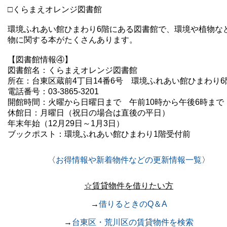
□くらまえオレンジ図書館
環境ふれあい館ひまわり6階にある図書館で、環境や植物な
物に関する本がたくさんあります。
【図書館情報④】
図書館名：くらまえオレンジ
図書館
所在：台東区蔵前4丁目14番6号 環境ふれあい館ひまわり6
電話番号：03-3865-3201
開館時間：火曜から日曜日まで 午前10時から午後6時まで
休館日：月曜日（祝日の場合は直後の平日）
年末年始（12月29日～1月3日）
ブックポスト：環境ふれあい館ひまわり1階受付前
〈
お得情報や新着物件などの更新情報一覧
〉
☆賃貸物件を借りたい方
→
借りるときのQ＆A
→
台東区・荒川区の賃貸物件を検索