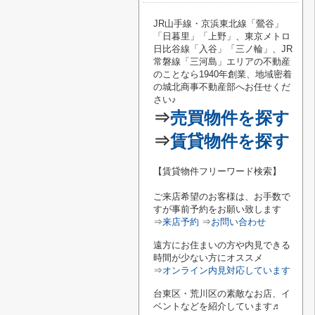
JR山手線・京浜東北線「鶯谷
」
「
日暮里
」「
上野
」、東京メトロ
日比谷線「
入谷
」「
三ノ輪
」、JR
常磐線「
三河島
」エリアの不動産
のことなら1940年創業、地域密着
の城北商事不動産部へお任せくだ
さい♪
⇒
売買物件を探す
⇒
賃貸物件を探す
【賃貸物件フリーワード検索】
ご来店希望のお客様は、お手数で
すが事前予約をお願い致します
⇒
来店予約
⇒
お問い合わせ
遠方にお住まいの方や内見できる
時間が少ない方にオススメ
⇒
オンライン内見対応しています
台東区・荒川区の素敵なお店、イ
ベントなどを紹介しています♬