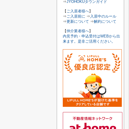
⇒
JYOHOKUタウンガイド
【
ご入居者様へ
】
⇒
ご入居前に
⇒
入居中のルール
⇒
更新について
⇒
解約について
【
仲介業者様へ
】
内見予約・申込受付はWEBから出
来ます。是非ご活用ください。