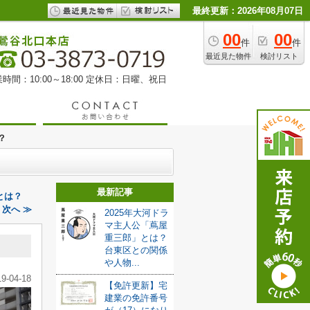
最終更新：2026年08月07日
00
00
件
件
最近見た物件
検討リスト
時間：10:00～18:00 定休日：日曜、祝日
？
最新記事
とは？
次へ ≫
2025年大河ドラ
マ主人公「蔦屋
重三郎」とは？
台東区との関係
や人物...
19-04-18
【免許更新】宅
建業の免許番号