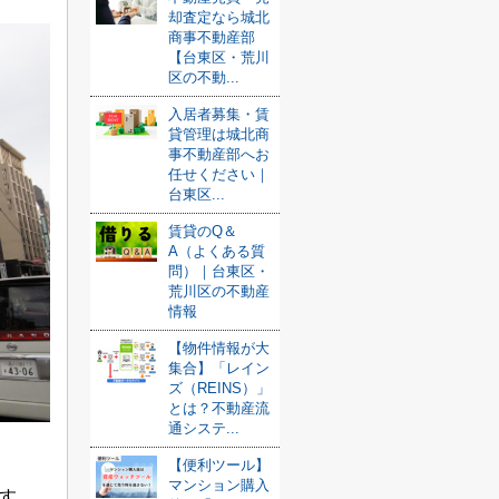
却査定なら城北
商事不動産部
【台東区・荒川
区の不動...
入居者募集・賃
貸管理は城北商
事不動産部へお
任せください｜
台東区...
賃貸のQ＆
A（よくある質
問）｜台東区・
荒川区の不動産
情報
【物件情報が大
集合】「レイン
ズ（REINS）」
とは？不動産流
通システ...
【便利ツール】
マンション購入
す。