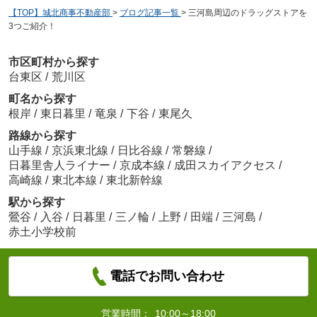
【TOP】城北商事不動産部
>
ブログ記事一覧
>
三河島周辺のドラッグストアを
3つご紹介！
市区町村から探す
台東区
/
荒川区
町名から探す
根岸
/
東日暮里
/
竜泉
/
下谷
/
東尾久
路線から探す
山手線
/
京浜東北線
/
日比谷線
/
常磐線
/
日暮里舎人ライナー
/
京成本線
/
成田スカイアクセス
/
高崎線
/
東北本線
/
東北新幹線
駅から探す
鶯谷
/
入谷
/
日暮里
/
三ノ輪
/
上野
/
田端
/
三河島
/
赤土小学校前
電話でお問い合わせ
営業時間：
10:00～18:00